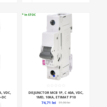
* In STOC
, VDC,
DISJUNCTOR MCB 1P, C 40A, VDC,
0-DC
1MD, 10KA, ETIMAT P10
74,71 lei
81,96 lei