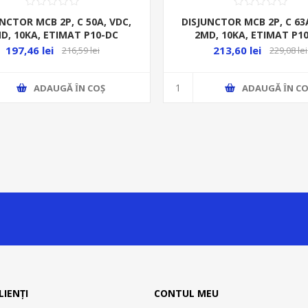
NCTOR MCB 2P, C 50A, VDC,
DISJUNCTOR MCB 2P, C 63A
D, 10KA, ETIMAT P10-DC
2MD, 10KA, ETIMAT P1
197,46 lei
213,60 lei
216,59 lei
229,08 lei
ADAUGĂ ȊN COŞ
ADAUGĂ ȊN CO
LIENȚI
CONTUL MEU