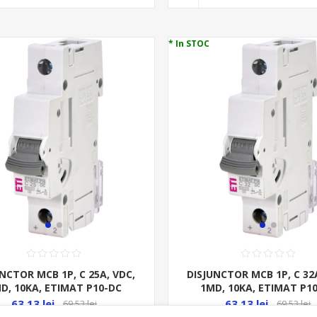
* In STOC
NCTOR MCB 1P, C 25A, VDC,
DISJUNCTOR MCB 1P, C 32A
D, 10KA, ETIMAT P10-DC
1MD, 10KA, ETIMAT P1
63,13 lei
63,13 lei
69,53 lei
69,53 lei