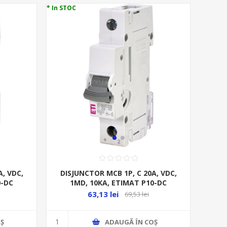
* In STOC
, VDC,
DISJUNCTOR MCB 1P, C 20A, VDC,
0-DC
1MD, 10KA, ETIMAT P10-DC
63,13 lei
69,53 lei
Ş
ADAUGĂ ȊN COŞ