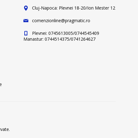
Cluj-Napoca: Plevnei 18-20/Ion Mester 12
comenzionline@pragmatic.ro
Plevnei: 0745613005/0744545409
Manastur: 0744514375/0741264627
e
vate.