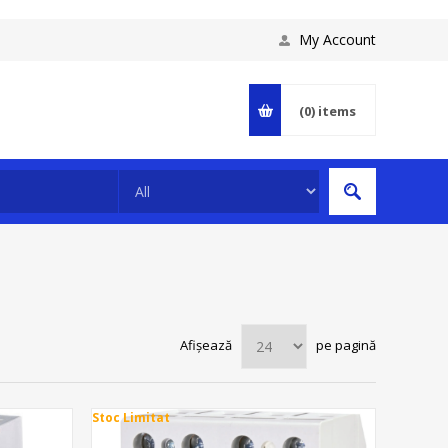
My Account
(0)
items
Afișează
pe pagină
Stoc Limitat