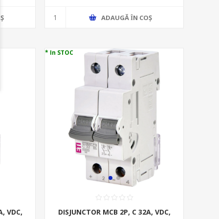
Ş
ADAUGĂ ȊN COŞ
* In STOC
, VDC,
DISJUNCTOR MCB 2P, C 32A, VDC,