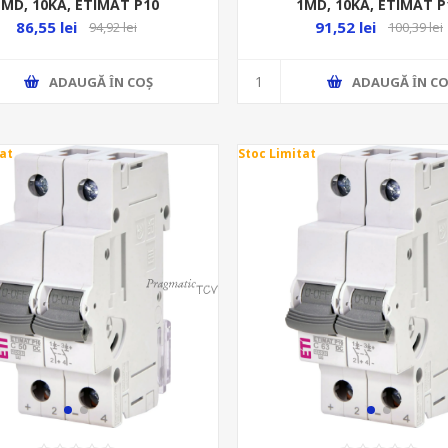
1MD, 10KA, ETIMAT P10
1MD, 10KA, ETIMAT P
86,55 lei
91,52 lei
94,92 lei
100,39 lei
ADAUGĂ ȊN COŞ
ADAUGĂ ȊN CO
at
Stoc Limitat