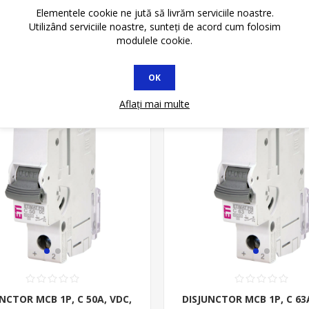
Elementele cookie ne jută să livrăm serviciile noastre.
ADAUGĂ ȊN COŞ
ADAUGĂ ȊN CO
Utilizând serviciile noastre, sunteți de acord cum folosim
modulele cookie.
* In STOC
OK
Aflați mai multe
NCTOR MCB 1P, C 50A, VDC,
DISJUNCTOR MCB 1P, C 63A