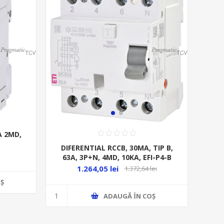
A 2MD,
DIFERENTIAL RCCB, 30MA, TIP B,
63A, 3P+N, 4MD, 10KA, EFI-P4-B
1.264,05 lei
1.372,64 lei
Ş
ADAUGĂ ȊN COŞ