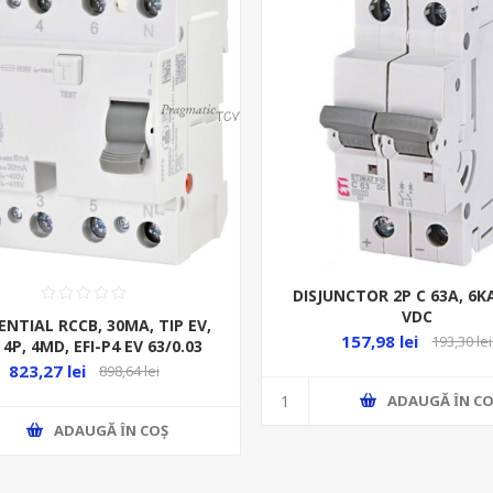
DISJUNCTOR 2P C 63A, 6K
VDC
ENTIAL RCCB, 30MA, TIP EV,
157,98 lei
193,30 lei
 4P, 4MD, EFI-P4 EV 63/0.03
823,27 lei
898,64 lei
ADAUGĂ ȊN CO
ADAUGĂ ȊN COŞ