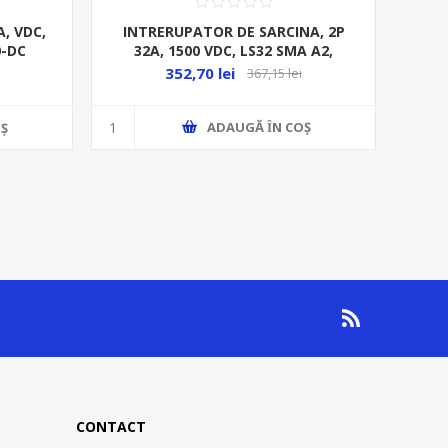
INTRERUPATOR DE SARCINA, 2P
, VDC,
32A, 1500 VDC, LS32 SMA A2,
0-DC
352,70 lei
367,15 lei
ADAUGĂ ȊN COŞ
Ş
CONTACT