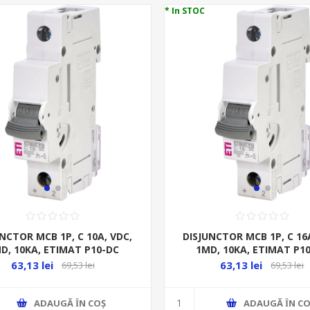
* In STOC
NCTOR MCB 1P, C 10A, VDC,
DISJUNCTOR MCB 1P, C 16A
D, 10KA, ETIMAT P10-DC
1MD, 10KA, ETIMAT P1
63,13 lei
63,13 lei
69,53 lei
69,53 lei
ADAUGĂ ȊN COŞ
ADAUGĂ ȊN CO