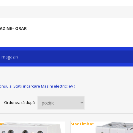
ZINE- ORAR
uu si Statii incarcare Masini electric( eV )
Ordonează după
at
Stoc Limitat