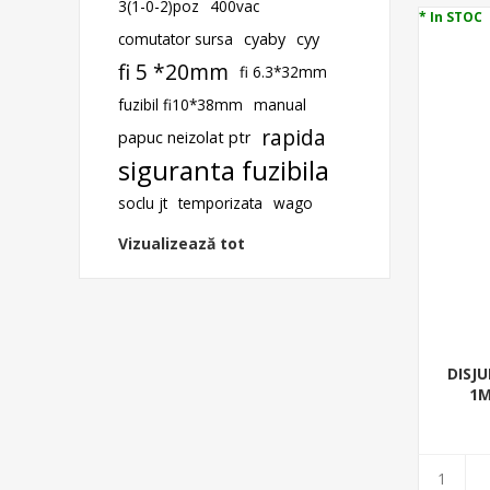
3(1-0-2)poz
400vac
* In STOC
comutator sursa
cyaby
cyy
fi 5 *20mm
fi 6.3*32mm
fuzibil fi10*38mm
manual
rapida
papuc neizolat ptr
siguranta fuzibila
soclu jt
temporizata
wago
Vizualizează tot
DISJU
1M