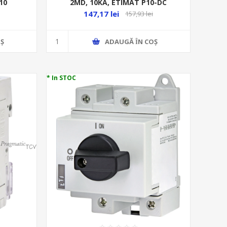
10
2MD, 10KA, ETIMAT P10-DC
147,17 lei
157,93 lei
Ş
ADAUGĂ ȊN COŞ
* In STOC