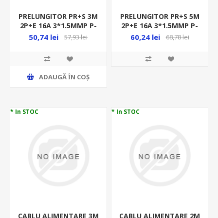
PRELUNGITOR PR+S 3M
PRELUNGITOR PR+S 5M
2P+E 16A 3*1.5MMP P-
2P+E 16A 3*1.5MMP P-
CFI-CP 54763 N-98388A-
CFI-CP 54787 N-98388A-
50,74 lei
60,24 lei
57,93 lei
68,78 lei
1.5-3
1.5-5
ADAUGĂ ȊN COŞ
* In STOC
* In STOC
CABLU ALIMENTARE 3M
CABLU ALIMENTARE 2M