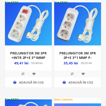
* In STOC
* In STOC
PRELUNGITOR 3M 3PR
PRELUNGITOR 3M 3PR
+INTR 2P+E 3*1MMP
2P+E 3*1 MMP P-
PL-3 CPI 00265 N-94270
3CP/AR 4136 00227 N-
49,41 lei
35,45 lei
56,40 lei
38,25 lei
R
97334BR-3
ADAUGĂ ȊN COŞ
ADAUGĂ ȊN COŞ
* In STOC
Stoc Limitat