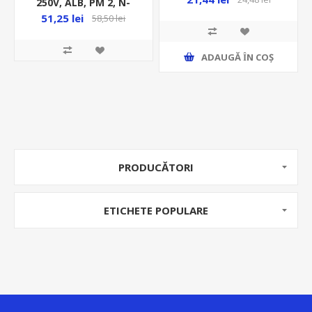
250V, ALB, PM 2, N-
02548/2
51,25 lei
58,50 lei
ADAUGĂ ȊN COŞ
PRODUCĂTORI
ETICHETE POPULARE