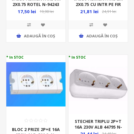
2X0.75 ROTEL N-94243
2X0.75 CU INTR PE FIR
3822 N-98386
17,50 lei
21,81 lei
19,98 lei
24,91 lei
ADAUGĂ ȊN COŞ
ADAUGĂ ȊN COŞ
* In STOC
* In STOC
STECHER TRIPLU 2P+T
16A 230V ALB 44795 N-
BLOC 2 PRIZE 2P+E 16A
03738A
21,44 lei
24,48 lei