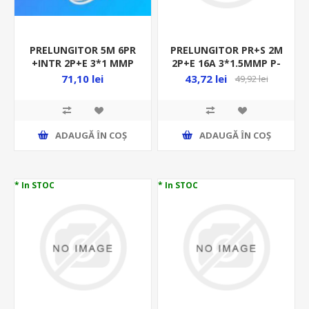
PRELUNGITOR 5M 6PR
PRELUNGITOR PR+S 2M
+INTR 2P+E 3*1 MMP
2P+E 16A 3*1.5MMP P-
PL-6CPI 38008 N-02687
CFI-CP 54756 N-98388A
71,10 lei
43,72 lei
49,92 lei
ADAUGĂ ȊN COŞ
ADAUGĂ ȊN COŞ
* In STOC
* In STOC