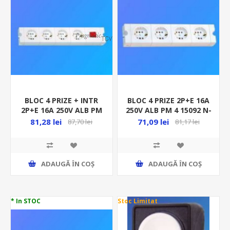
BLOC 4 PRIZE + INTR
BLOC 4 PRIZE 2P+E 16A
2P+E 16A 250V ALB PM
250V ALB PM 4 15092 N-
4 15153 N-02547/4
02548/4
81,28 lei
71,09 lei
87,70 lei
81,17 lei
ADAUGĂ ȊN COŞ
ADAUGĂ ȊN COŞ
* In STOC
Stoc Limitat