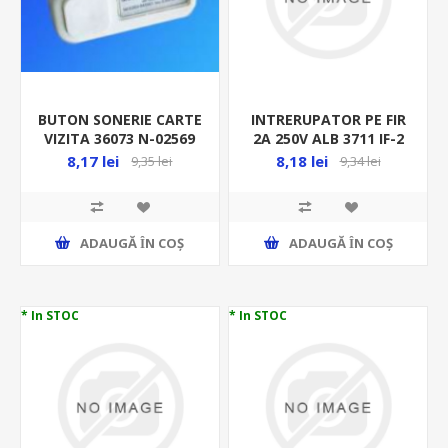
BUTON SONERIE CARTE
INTRERUPATOR PE FIR
VIZITA 36073 N-02569
2A 250V ALB 3711 IF-2
N-03711 41893
8,17 lei
8,18 lei
9,35 lei
9,34 lei
ADAUGĂ ȊN COŞ
ADAUGĂ ȊN COŞ
* In STOC
* In STOC