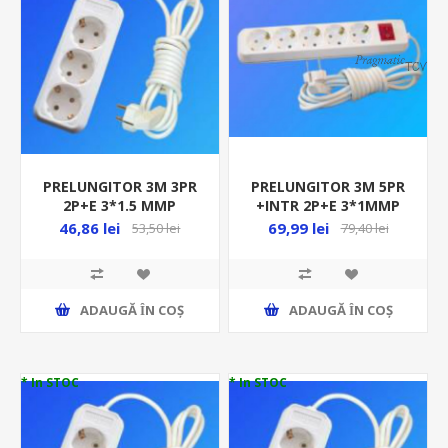
PRELUNGITOR 3M 3PR
PRELUNGITOR 3M 5PR
2P+E 3*1.5 MMP
+INTR 2P+E 3*1MMP
CERAMIC P-3CP-IC
PL-3 CPI 40728 N-03717
46,86 lei
69,99 lei
53,50 lei
79,40 lei
053834 N-02563
ADAUGĂ ȊN COŞ
ADAUGĂ ȊN COŞ
* In STOC
* In STOC