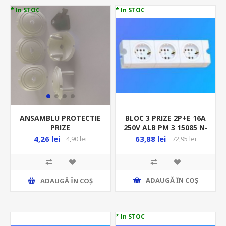
* In STOC
* In STOC
BLOC 3 PRIZE 2P+E 16A
ANSAMBLU PROTECTIE
250V ALB PM 3 15085 N-
PRIZE
02548/3
(5BUC/SET+CHEIE), N-
63,88 lei
4,26 lei
72,95 lei
4,90 lei
01533
ADAUGĂ ȊN COŞ
ADAUGĂ ȊN COŞ
* In STOC