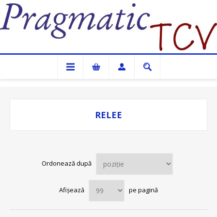
Pragmatic TCV
RELEE
Ordonează după
Afișează
pe pagină