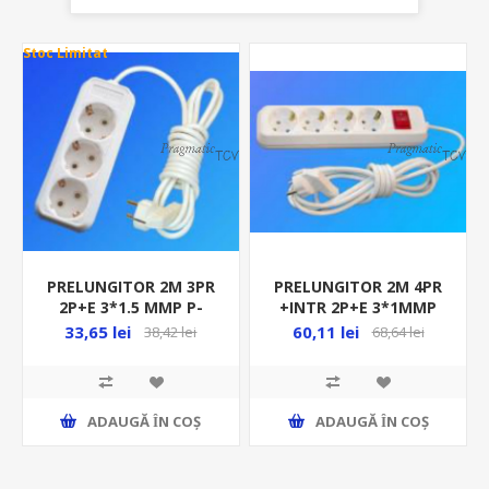
Stoc Limitat
PRELUNGITOR 2M 3PR
PRELUNGITOR 2M 4PR
2P+E 3*1.5 MMP P-
+INTR 2P+E 3*1MMP
3CP/A 53650 N-97334-
PL-4CPI 37926 N-03716
33,65 lei
60,11 lei
38,42 lei
68,64 lei
1.5-2
ADAUGĂ ȊN COŞ
ADAUGĂ ȊN COŞ