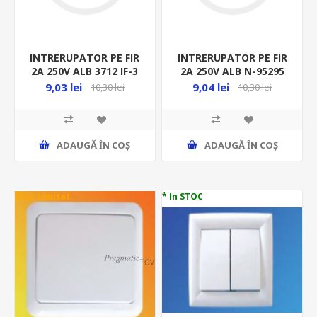
INTRERUPATOR PE FIR
INTRERUPATOR PE FIR
2A 250V ALB 3712 IF-3
2A 250V ALB N-95295
N-03712 41923
02337
9,03 lei
9,04 lei
10,30 lei
10,30 lei
ADAUGĂ ȊN COŞ
ADAUGĂ ȊN COŞ
Stoc Limitat
* In STOC