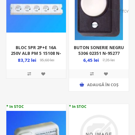
BLOC 5PR 2P+E 16A
BUTON SONERIE NEGRU
250V ALB PM 5 15108 N-
5306 02351 N-95277
02548/5
83,72 lei
6,45 lei
95,60 lei
7,35 lei
ADAUGĂ ȊN COŞ
* In STOC
* In STOC