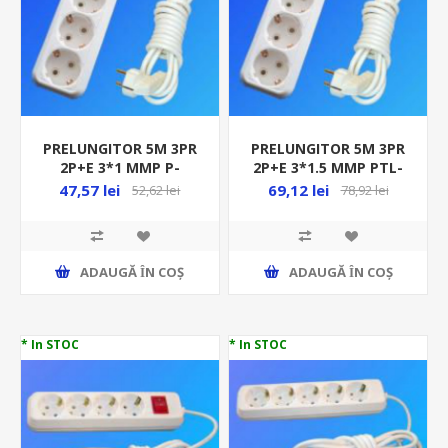
PRELUNGITOR 5M 3PR
PRELUNGITOR 5M 3PR
2P+E 3*1 MMP P-
2P+E 3*1.5 MMP PTL-
3CP/AR 000234 N-
CP C P 3CPIC 53827
47,57 lei
69,12 lei
52,62 lei
78,92 lei
97334BR-5
ADAUGĂ ȊN COŞ
ADAUGĂ ȊN COŞ
* In STOC
* In STOC