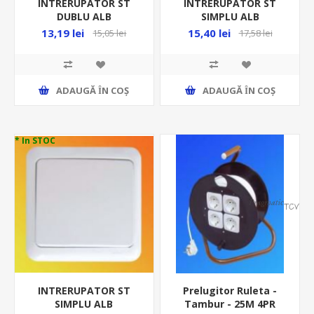
INTRERUPATOR ST
INTRERUPATOR ST
DUBLU ALB
SIMPLU ALB
STANDARD,IMBD 45853
ELEGANT,IMBS 45563
13,19 lei
15,40 lei
15,05 lei
17,58 lei
N-05854
N-05867
ADAUGĂ ȊN COŞ
ADAUGĂ ȊN COŞ
* In STOC
INTRERUPATOR ST
Prelugitor Ruleta -
SIMPLU ALB
Tambur - 25M 4PR