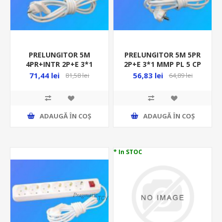
PRELUNGITOR 5M
PRELUNGITOR 5M 5PR
4PR+INTR 2P+E 3*1
2P+E 3*1 MMP PL 5 CP
MMP PL 4 CPI 37940 N-
36653 N-02550
71,44 lei
56,83 lei
81,58 lei
64,89 lei
03716
ADAUGĂ ȊN COŞ
ADAUGĂ ȊN COŞ
* In STOC