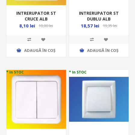
INTRERUPATOR ST
INTRERUPATOR ST
CRUCE ALB
DUBLU ALB
STANDARD,IMBC 45914
ELEGANT,IMBD 45587
8,10 lei
18,57 lei
10,00 lei
19,35 lei
N-05861
N-05869
ADAUGĂ ȊN COŞ
ADAUGĂ ȊN COŞ
* In STOC
* In STOC