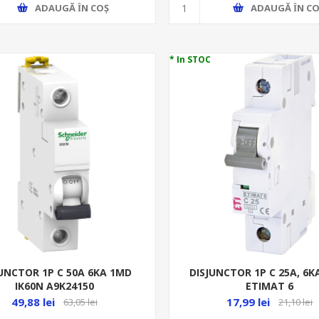
ADAUGĂ ȊN COŞ
ADAUGĂ ȊN CO
* In STOC
JUNCTOR 1P C 50A 6KA 1MD
DISJUNCTOR 1P C 25A, 6K
IK60N A9K24150
ETIMAT 6
49,88 lei
17,99 lei
63,05 lei
21,10 lei