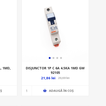
, 1MD,
DISJUNCTOR 1P C 6A 4.5KA 1MD GW
92105
21,86 lei
26,69 lei
Ş
ADAUGĂ ȊN COŞ