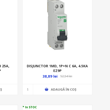
 25A,
DISJUNCTOR 1MD, 1P+N C 6A, 4.5KA
P
EZ9P
38,89 lei
52,54 lei
Ş
ADAUGĂ ȊN COŞ
* In STOC