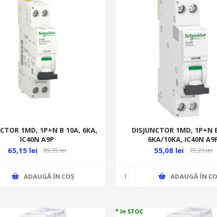
CTOR 1MD, 1P+N B 10A, 6KA,
DISJUNCTOR 1MD, 1P+N B
IC40N A9P
6KA/10KA, IC40N A9
65,15 lei
55,08 lei
89,35 lei
72,20 lei
ADAUGĂ ȊN COŞ
ADAUGĂ ȊN CO
* In STOC