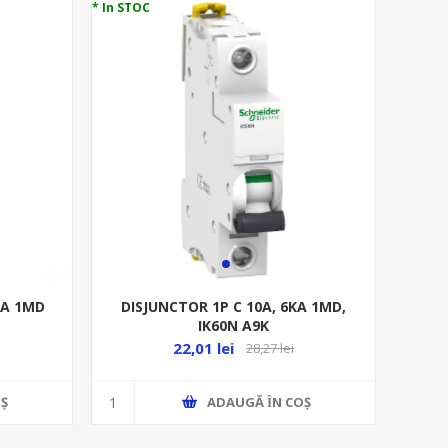
* In STOC
KA 1MD
DISJUNCTOR 1P C 10A, 6KA 1MD,
IK60N A9K
22,01 lei
28,27 lei
Ş
ADAUGĂ ȊN COŞ