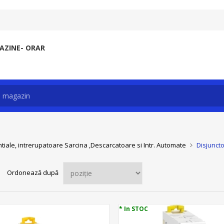
ZINE- ORAR
ntiale, intrerupatoare Sarcina ,Descarcatoare si Intr. Automate
Disjuncto
Ordonează după
* In STOC