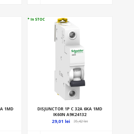
* In STOC
DISJUNCTOR 1P C 32A 6KA 1MD
KA 1MD
IK60N A9K24132
29,01 lei
35,42 lei