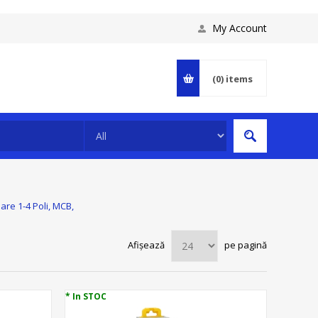
My Account
(0)
items
are 1-4 Poli, MCB,
Afișează
pe pagină
* In STOC