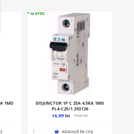
* In STOC
DISJUNCTOR 1P C 25A 4.5KA 1MD
KA 1MD
PL4-C25/1 293126
16,99 lei
19,65 lei
ADAUGĂ ȊN COŞ
Ş