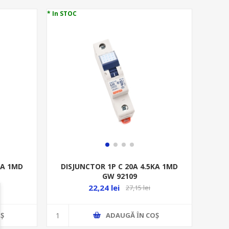
* In STOC
KA 1MD
DISJUNCTOR 1P C 20A 4.5KA 1MD
GW 92109
22,24 lei
27,15 lei
Ş
ADAUGĂ ȊN COŞ