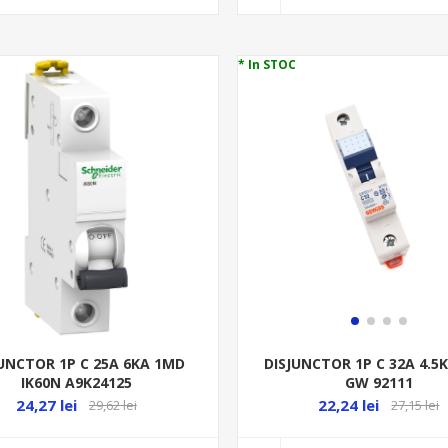
* In STOC
JUNCTOR 1P C 25A 6KA 1MD
DISJUNCTOR 1P C 32A 4.5
IK60N A9K24125
GW 92111
24,27 lei
22,24 lei
29,62 lei
27,15 lei