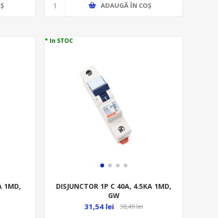
ADAUGĂ ȊN COŞ
Ş
* In STOC
A 1MD,
DISJUNCTOR 1P C 40A, 4.5KA 1MD,
GW
31,54 lei
38,49 lei