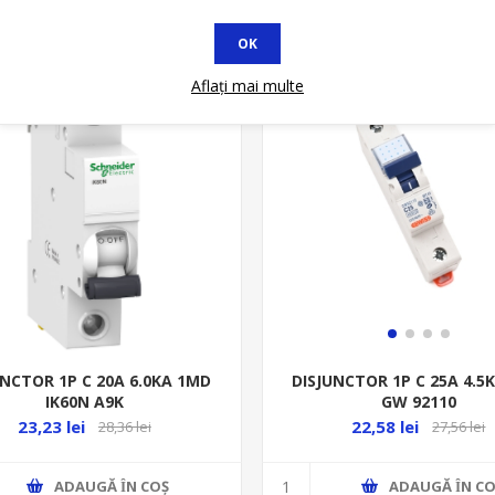
OK
* In STOC
Aflați mai multe
UNCTOR 1P C 20A 6.0KA 1MD
DISJUNCTOR 1P C 25A 4.5
IK60N A9K
GW 92110
23,23 lei
22,58 lei
28,36 lei
27,56 lei
ADAUGĂ ȊN COŞ
ADAUGĂ ȊN CO