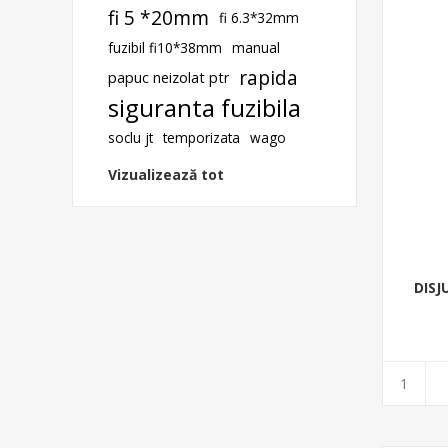
fi 5 *20mm
fi 6.3*32mm
fuzibil fi10*38mm
manual
rapida
papuc neizolat ptr
siguranta fuzibila
soclu jt
temporizata
wago
Vizualizează tot
DISJ