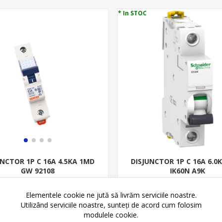
* In STOC
DISJUNCTOR 1P C 16A 6.0
UNCTOR 1P C 16A 4.5KA 1MD
IK60N A9K
GW 92108
19,94 lei
20,42 lei
26,93 lei
24,93 lei
Elementele cookie ne jută să livrăm serviciile noastre.
Utilizând serviciile noastre, sunteți de acord cum folosim
ADAUGĂ ȊN CO
ADAUGĂ ȊN COŞ
modulele cookie.