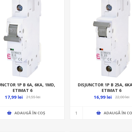
UNCTOR 1P B 6A, 6KA, 1MD,
DISJUNCTOR 1P B 25A, 6KA
ETIMAT 6
ETIMAT 6
17,99 lei
16,99 lei
21,55 lei
22,00 lei
ADAUGĂ ȊN COŞ
ADAUGĂ ȊN CO