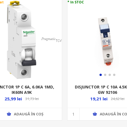
at
* In STOC
UNCTOR 1P C 6A, 6.0KA 1MD,
DISJUNCTOR 1P C 10A 4.5
IK60N A9K
GW 92106
25,99 lei
19,21 lei
31,73 lei
24,62 lei
ADAUGĂ ȊN COŞ
ADAUGĂ ȊN CO