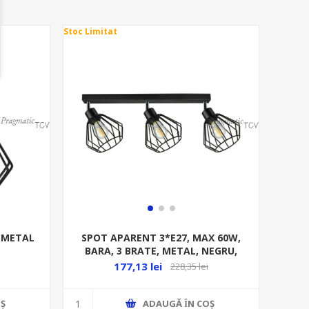
Stoc Limitat
 METAL
SPOT APARENT 3*E27, MAX 60W,
BARA, 3 BRATE, METAL, NEGRU,
IP20 AD-LD
177,13 lei
228,35 lei
Ş
ADAUGĂ ȊN COŞ