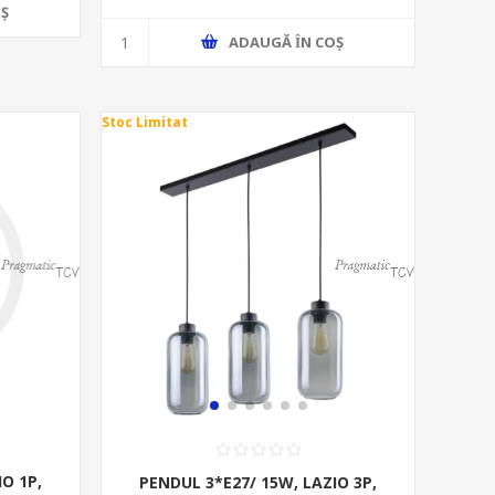
Ş
ADAUGĂ ȊN COŞ
Stoc Limitat
IO 1P,
PENDUL 3*E27/ 15W, LAZIO 3P,