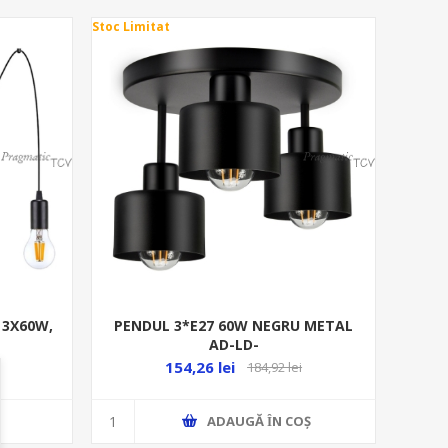
Stoc Limitat
 3X60W,
PENDUL 3*E27 60W NEGRU METAL
AD-LD-
154,26 lei
184,92 lei
ADAUGĂ ȊN COŞ