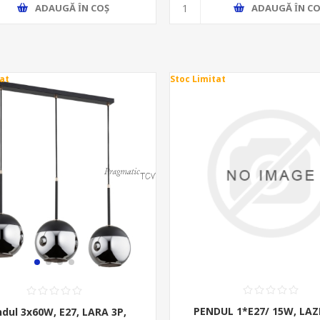
ADAUGĂ ȊN CO
ADAUGĂ ȊN COŞ
at
Stoc Limitat
PENDUL 1*E27/ 15W, LAZ
dul 3x60W, E27, LARA 3P,