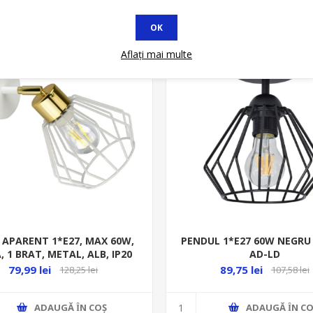
OK
Stoc Limitat
Aflați mai multe
 APARENT 1*E27, MAX 60W,
PENDUL 1*E27 60W NEGRU
, 1 BRAT, METAL, ALB, IP20
AD-LD
AD-LD
79,99 lei
89,75 lei
128,25 lei
107,58 lei
ADAUGĂ ȊN COŞ
ADAUGĂ ȊN CO