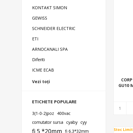
KONTAKT SIMON
GEWISS
SCHNEIDER ELECTRIC
ETI
ARNOCANALI SPA
Diferiti
ICME ECAB
CORP
Vezi toți
GU10 M
ETICHETE POPULARE
3(1-0-2)poz
400vac
comutator sursa
cyaby
cyy
fi 5 *20mm
Stoc Limit
fi 6.3*32mm