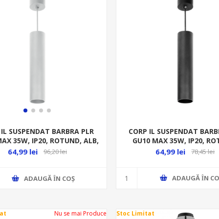
CORP IL SUSPENDAT BARB
 IL SUSPENDAT BARBRA PLR
GU10 MAX 35W, IP20, RO
AX 35W, IP20, ROTUND, ALB,
NEGRU, ALUMINIU
ALUMINIU
64,99 lei
64,99 lei
78,45 lei
96,20 lei
ADAUGĂ ȊN CO
ADAUGĂ ȊN COŞ
at
Nu se mai Produce
Stoc Limitat