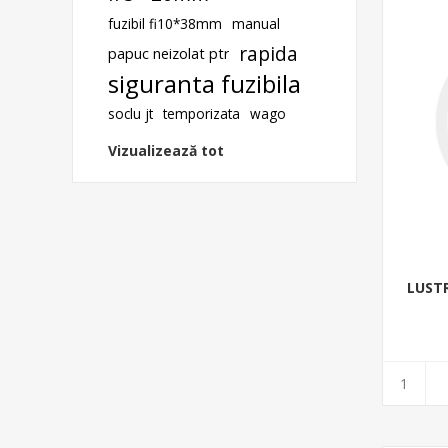
fuzibil fi10*38mm
manual
rapida
papuc neizolat ptr
siguranta fuzibila
soclu jt
temporizata
wago
Vizualizează tot
LUSTR