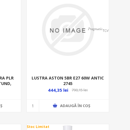
RA PLR
LUSTRA ASTON 5BR E27 60W ANTIC
TUND,
2745
444,35 lei
790,15 lei
Ş
ADAUGĂ ȊN COŞ
Stoc Limitat