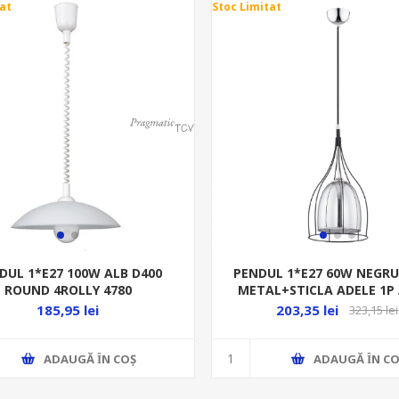
at
Stoc Limitat
DUL 1*E27 100W ALB D400
PENDUL 1*E27 60W NEGR
ROUND 4ROLLY 4780
METAL+STICLA ADELE 1P
185,95 lei
203,35 lei
323,15 lei
ADAUGĂ ȊN COŞ
ADAUGĂ ȊN CO