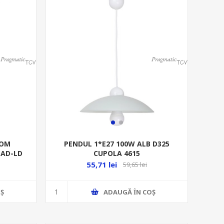
ROM
PENDUL 1*E27 100W ALB D325
 AD-LD
CUPOLA 4615
55,71 lei
59,65 lei
Ş
ADAUGĂ ȊN COŞ