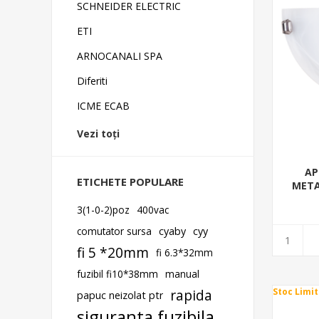
SCHNEIDER ELECTRIC
ETI
ARNOCANALI SPA
Diferiti
ICME ECAB
Vezi toți
AP
ETICHETE POPULARE
META
3(1-0-2)poz
400vac
comutator sursa
cyaby
cyy
fi 5 *20mm
fi 6.3*32mm
fuzibil fi10*38mm
manual
rapida
Stoc Limit
papuc neizolat ptr
siguranta fuzibila