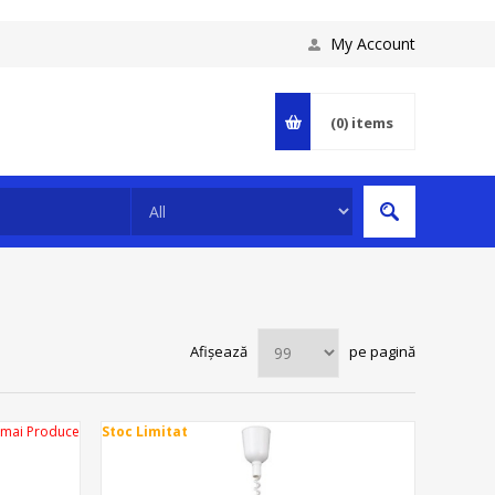
My Account
(0)
items
Afișează
pe pagină
 mai Produce
Stoc Limitat