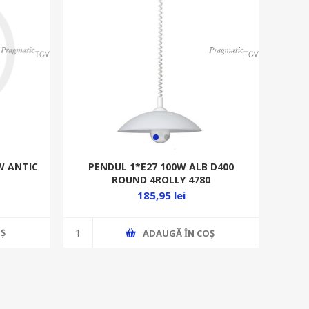
W ANTIC
PENDUL 1*E27 100W ALB D400
ROUND 4ROLLY 4780
185,95 lei
Ş
ADAUGĂ ȊN COŞ