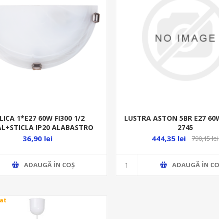
LICA 1*E27 60W FI300 1/2
LUSTRA ASTON 5BR E27 60
L+STICLA IP20 ALABASTRO
2745
3002
36,90 lei
444,35 lei
790,15 lei
ADAUGĂ ȊN COŞ
ADAUGĂ ȊN CO
at