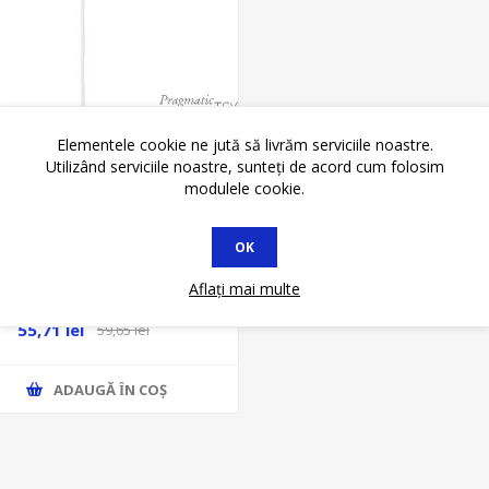
Elementele cookie ne jută să livrăm serviciile noastre.
Utilizând serviciile noastre, sunteți de acord cum folosim
modulele cookie.
OK
DUL 1*E27 100W ALB D325
Aflați mai multe
CUPOLA 4615
55,71 lei
59,65 lei
ADAUGĂ ȊN COŞ