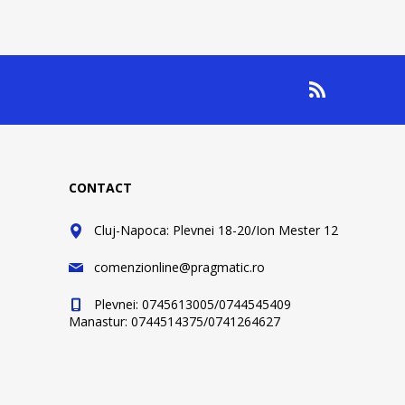
CONTACT
Cluj-Napoca: Plevnei 18-20/Ion Mester 12
comenzionline@pragmatic.ro
Plevnei: 0745613005/0744545409
Manastur: 0744514375/0741264627