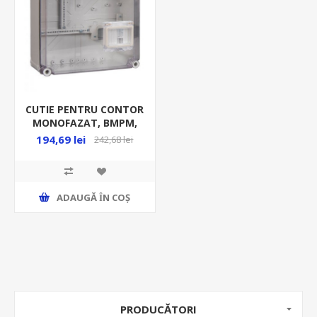
CUTIE PENTRU CONTOR
MONOFAZAT, BMPM,
300*300*170 GRI
194,69 lei
242,68 lei
ADAUGĂ ȊN COŞ
PRODUCĂTORI