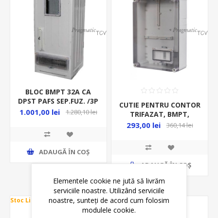
BLOC BMPT 32A CA
DPST PAFS SEP.FUZ. /3P
CUTIE PENTRU CONTOR
BMPT JB32A
1.001,00 lei
1.280,10 lei
TRIFAZAT, BMPT,
450*300*170
293,00 lei
360,14 lei
ADAUGĂ ȊN COŞ
ADAUGĂ ȊN COŞ
Elementele cookie ne jută să livrăm
serviciile noastre. Utilizând serviciile
noastre, sunteți de acord cum folosim
Stoc Limitat
Stoc Limitat
modulele cookie.