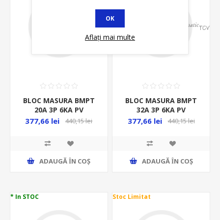
OK
Aflați mai multe
BLOC MASURA BMPT
BLOC MASURA BMPT
20A 3P 6KA PV
32A 3P 6KA PV
POLICARBONAT PT
POLICARBONAT PT
377,66 lei
377,66 lei
440,15 lei
440,15 lei
FOTOVOLTAICE
FOTOVOLTAICE
ADAUGĂ ȊN COŞ
ADAUGĂ ȊN COŞ
* In STOC
Stoc Limitat