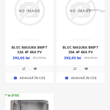
BLOC MASURA BMPT
BLOC MASURA BMPT
32A 4P 6KA PV
20A 4P 6KA PV
POLICARBONAT PT
POLICARBONAT PT
392,05 lei
392,05 lei
456,90 lei
456,90 lei
FOTOVOLTAICE
FOTOVOLTAICE
ADAUGĂ ȊN COŞ
ADAUGĂ ȊN COŞ
* In STOC