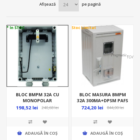
Afișează
pe pagină
* In STOC
Stoc Limitat
BLOC BMPM 32A CU
BLOC MASURA BMPM
MONOPOLAR
32A 300MA+DPSM PAFS
POLICARBONAT
SEP.FUZ.50/1P
198,52 lei
724,20 lei
240,68 lei
844,00 lei
PF0019-00035
ADAUGĂ ȊN COŞ
ADAUGĂ ȊN COŞ