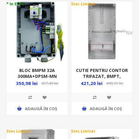
* In STOC
Stoc Limitat
BLOC BMPM 32A
CUTIE PENTRU CONTOR
300MA+DPSM-MN
TRIFAZAT, BMPT,
4.5KA POLICARBONAT
600*300*170 PVT
350,98 lei
421,20 lei
437,49 lei
498,15 lei
PF0019-00066
ADAUGĂ ȊN COŞ
ADAUGĂ ȊN COŞ
Stoc Limitat
Stoc Limitat