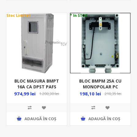
Stoc Limitat
* In STOC
BLOC MASURA BMPT
BLOC BMPM 25A CU
16A CA DPST PAFS
MONOPOLAR PC
SEP.FUZ. /3P BMPT
PF0019-00034
974,99 lei
198,10 lei
1.200,30 lei
210,35 lei
JB16A
ADAUGĂ ȊN COŞ
ADAUGĂ ȊN COŞ