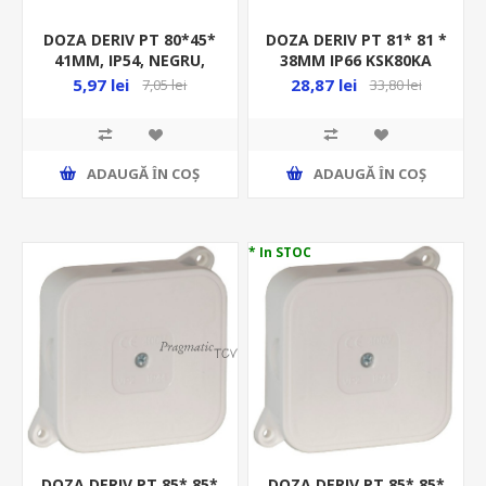
DOZA DERIV PT 80*45*
DOZA DERIV PT 81* 81 *
41MM, IP54, NEGRU,
38MM IP66 KSK80KA
5,97 lei
28,87 lei
7,05 lei
33,80 lei
ADAUGĂ ȊN COŞ
ADAUGĂ ȊN COŞ
* In STOC
DOZA DERIV PT 85* 85*
DOZA DERIV PT 85* 85*