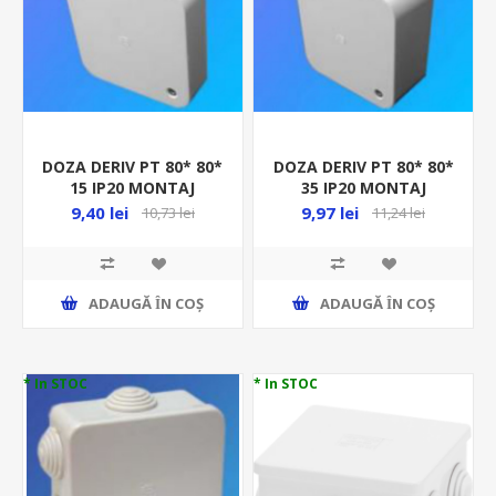
DOZA DERIV PT 80* 80*
DOZA DERIV PT 80* 80*
15 IP20 MONTAJ
35 IP20 MONTAJ
JGHEAB DAJC2 44313 N-
JGHEAB DAJC1 44290 N-
9,40 lei
9,97 lei
10,73 lei
11,24 lei
04770
04769
ADAUGĂ ȊN COŞ
ADAUGĂ ȊN COŞ
* In STOC
* In STOC