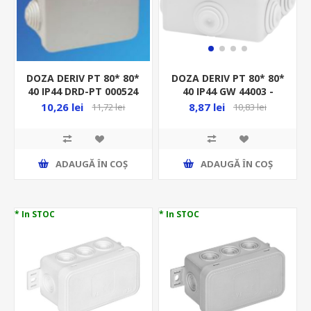
DOZA DERIV PT 80* 80*
DOZA DERIV PT 80* 80*
40 IP44 DRD-PT 000524
40 IP44 GW 44003 -
N-00469
L/H/D CU PRESETUPE
10,26 lei
8,87 lei
11,72 lei
10,83 lei
ADAUGĂ ȊN COŞ
ADAUGĂ ȊN COŞ
* In STOC
* In STOC