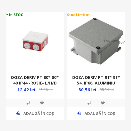
* In STOC
Stoc Limitat
DOZA DERIV PT 80* 80*
DOZA DERIV PT 91* 91*
40 IP44 -ROSIE- L/H/D
54, IP66, ALUMINIU
CU PRESETUPE,
TURNAT, GRI,
12,42 lei
80,56 lei
15,16 lei
98,34 lei
GWT960ºC,
ADAUGĂ ȊN COŞ
ADAUGĂ ȊN COŞ