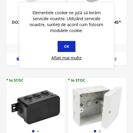
Elementele cookie ne jută să livrăm
serviciile noastre. Utilizând serviciile
DOZA DERIV PT 80*45*
DOZA DERIV PT 80*45*
noastre, sunteți de acord cum folosim
41MM, IP54, ALB
41MM, IP54, GRI
modulele cookie.
5,97 lei
5,98 lei
7,05 lei
7,05 lei
OK
Aflați mai multe
ADAUGĂ ȊN COŞ
ADAUGĂ ȊN COŞ
* In STOC
* In STOC