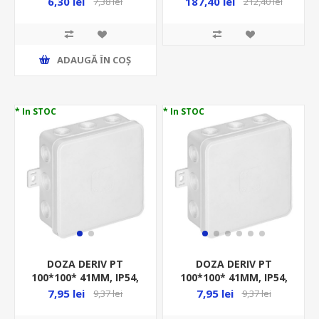
187,40 lei
6,30 lei
212,40 lei
7,38 lei
BUC/SET)
BUCATA
ADAUGĂ ȊN COŞ
* In STOC
* In STOC
DOZA DERIV PT
DOZA DERIV PT
100*100* 41MM, IP54,
100*100* 41MM, IP54,
12 INTRARI, ALB, LA
12 INTRARI, NEGRU, LA
7,95 lei
7,95 lei
9,37 lei
9,37 lei
BUCATA
BUCATA