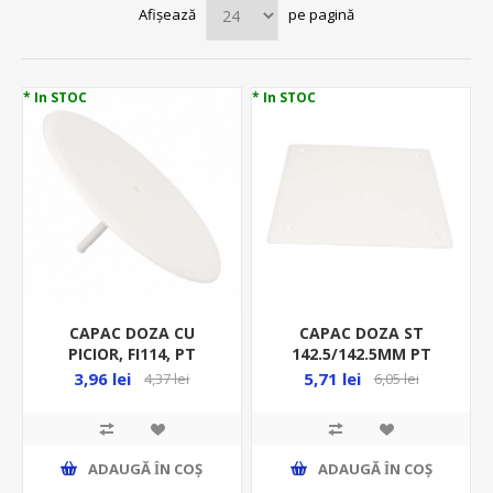
Afișează
pe pagină
* In STOC
* In STOC
CAPAC DOZA CU
CAPAC DOZA ST
PICIOR, FI114, PT
142.5/142.5MM PT
DOZELE (KO 97,KR 97,
DOZE KO125E SI
3,96 lei
5,71 lei
4,37 lei
6,05 lei
KO 97/5, KO 97/L)
KO125/1L KO 125 VHB
KO97VHB
ADAUGĂ ȊN COŞ
ADAUGĂ ȊN COŞ