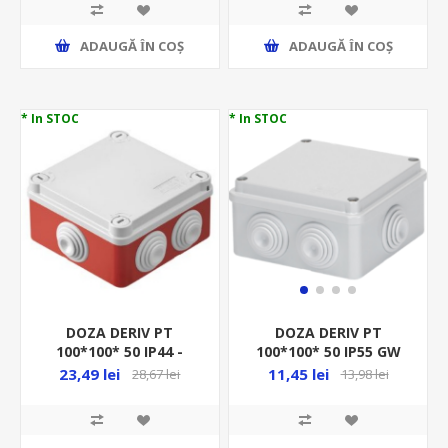
ADAUGĂ ȊN COŞ
ADAUGĂ ȊN COŞ
* In STOC
* In STOC
DOZA DERIV PT
DOZA DERIV PT
100*100* 50 IP44 -
100*100* 50 IP55 GW
ROSIE- L/H/D CU
44004-GRI - L/H/D CU
23,49 lei
11,45 lei
28,67 lei
13,98 lei
PRESETUPE, GWT960ºC,
PRESETUPE