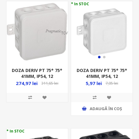
* In STOC
DOZA DERIV PT 75* 75*
DOZA DERIV PT 75* 75*
41MM, IP54, 12
41MM, IP54, 12
INTRARI, ALB, ( 66 BUC
INTRARI, ALB, LA
274,97 lei
5,97 lei
311,65 lei
7,05 lei
/SET)
BUCATA
ADAUGĂ ȊN COŞ
* In STOC