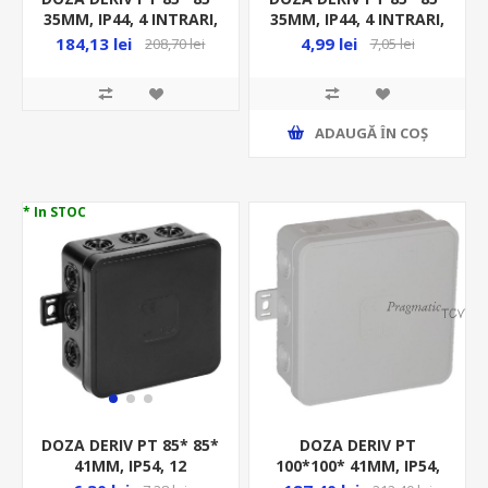
35MM, IP44, 4 INTRARI,
35MM, IP44, 4 INTRARI,
GRI, (60BUC/SET)
GRI, LA BUCATA
184,13 lei
4,99 lei
208,70 lei
7,05 lei
ADAUGĂ ȊN COŞ
* In STOC
DOZA DERIV PT
DOZA DERIV PT 85* 85*
100*100* 41MM, IP54,
41MM, IP54, 12
12 INTRARI, ALB, ( 32
INTRARI, NEGRU, LA