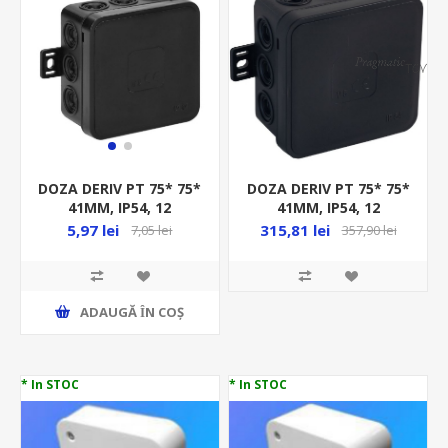
DOZA DERIV PT 75* 75*
DOZA DERIV PT 75* 75*
41MM, IP54, 12
41MM, IP54, 12
INTRARI, NEGRU, ( 66
INTRARI, NEGRU,
315,81 lei
5,97 lei
357,90 lei
7,05 lei
BUC /SET)
ADAUGĂ ȊN COŞ
* In STOC
* In STOC