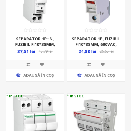
SEPARATOR 1P+N,
SEPARATOR 1P, FUZIBIL
FUZIBIL FI10*38MM,
FI10*38MM, 690VAC,
500VAC, MAX 25A, STI,
MAX 32A, AC 22B, CU
37,51 lei
24,88 lei
45,79 lei
26,65 lei
LED, EFD 10 1P LED
ADAUGĂ ȊN COŞ
ADAUGĂ ȊN COŞ
* In STOC
* In STOC