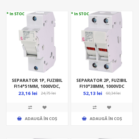
* In STOC
* In STOC
SEPARATOR 1P, FUZIBIL
SEPARATOR 2P, FUZIBIL
FI14*51MM, 1000VDC,
FI10*38MM, 1000VDC
MAX 50A, SOCLU JT,
MAX 25A, SOCLU JT, CU
23,16 lei
52,13 lei
24,75 lei
60,34 lei
EFH 14 DC
LED, EFH 10 DC
ADAUGĂ ȊN COŞ
ADAUGĂ ȊN COŞ