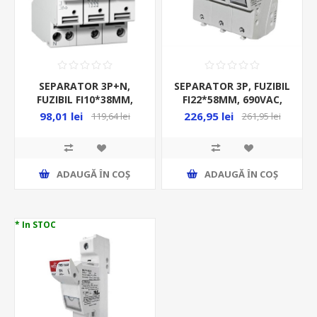
SEPARATOR 3P+N,
SEPARATOR 3P, FUZIBIL
FUZIBIL FI10*38MM,
FI22*58MM, 690VAC,
500VAC, MAX 25A, STI,
MAX125A,
98,01 lei
226,95 lei
119,64 lei
261,95 lei
A9N
ADAUGĂ ȊN COŞ
ADAUGĂ ȊN COŞ
* In STOC