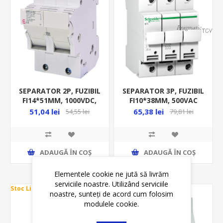
SEPARATOR 2P, FUZIBIL
SEPARATOR 3P, FUZIBIL
FI14*51MM, 1000VDC,
FI10*38MM, 500VAC
MAX 50A, SOCLU JT,
MAX 25A, STI A9N
51,04 lei
65,38 lei
54,55 lei
79,81 lei
EFH 14 DC
ADAUGĂ ȊN COŞ
ADAUGĂ ȊN COŞ
Elementele cookie ne jută să livrăm
serviciile noastre. Utilizând serviciile
Stoc Limitat
Stoc Limitat
noastre, sunteți de acord cum folosim
modulele cookie.