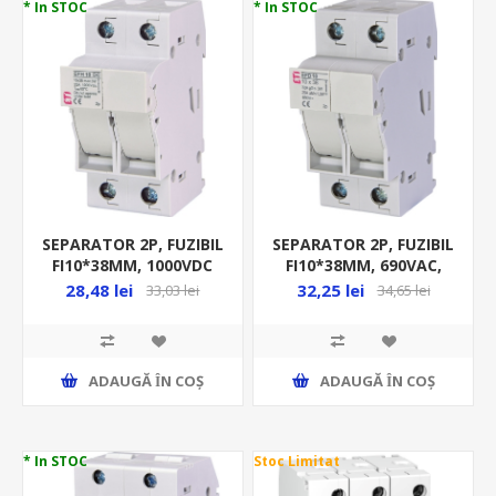
* In STOC
* In STOC
SEPARATOR 2P, FUZIBIL
SEPARATOR 2P, FUZIBIL
FI10*38MM, 1000VDC
FI10*38MM, 690VAC,
MAX 25A, SOCLU JT,
MAX 32A, AC 22B, EFD
28,48 lei
32,25 lei
33,03 lei
34,65 lei
EFH 10 DC
10 2P
ADAUGĂ ȊN COŞ
ADAUGĂ ȊN COŞ
* In STOC
Stoc Limitat