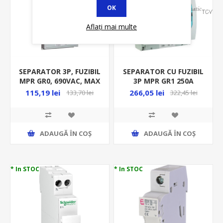
OK
Aflați mai multe
SEPARATOR 3P, FUZIBIL
SEPARATOR CU FUZIBIL
MPR GR0, 690VAC, MAX
3P MPR GR1 250A
160A, ORIZONTAL CU
690VAC ORIZONTAL CU
115,19 lei
266,05 lei
133,70 lei
322,45 lei
1+1 SURUB, 86-0500
1+1 SURUB, 86-0501
ADAUGĂ ȊN COŞ
ADAUGĂ ȊN COŞ
* In STOC
* In STOC