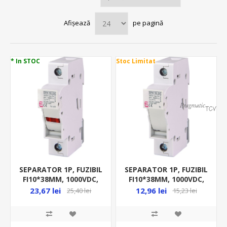
Afișează
pe pagină
* In STOC
Stoc Limitat
SEPARATOR 1P, FUZIBIL
SEPARATOR 1P, FUZIBIL
FI10*38MM, 1000VDC,
FI10*38MM, 1000VDC,
MAX 25A, SOCLU JT, CU
MAX 25A, SOCLU JT,
23,67 lei
12,96 lei
25,40 lei
15,23 lei
LED, EFH 10 DC
EFH 10 DC