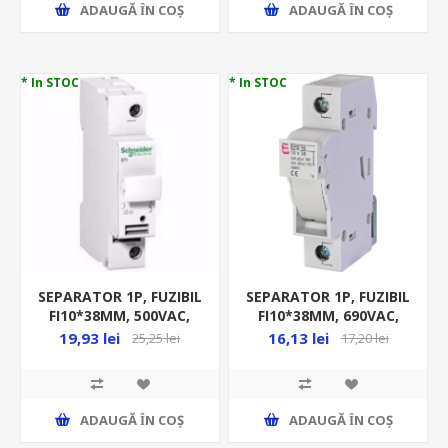
ADAUGĂ ȊN COŞ
ADAUGĂ ȊN COŞ
* In STOC
* In STOC
SEPARATOR 1P, FUZIBIL
SEPARATOR 1P, FUZIBIL
FI10*38MM, 500VAC,
FI10*38MM, 690VAC,
MAX 25A, STI
MAX 32A GG, AC 22B,
19,93 lei
16,13 lei
25,25 lei
17,20 lei
EFD 10 1P
ADAUGĂ ȊN COŞ
ADAUGĂ ȊN COŞ