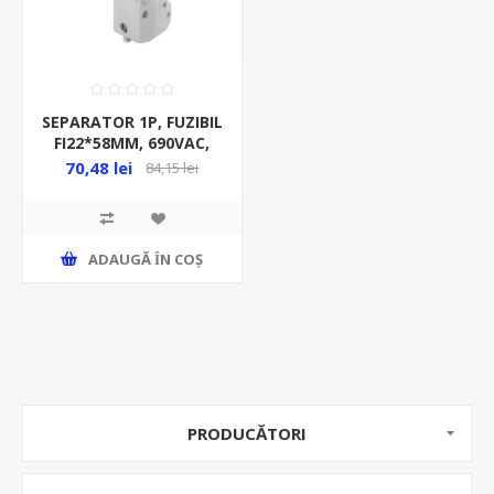
SEPARATOR 1P, FUZIBIL
FI22*58MM, 690VAC,
MAX 125A, 88-91125
70,48 lei
84,15 lei
ADAUGĂ ȊN COŞ
PRODUCĂTORI