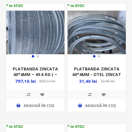
* In STOC
* In STOC
PLATBANDA ZINCATA
PLATBANDA ZINCATA
40*4MM ~ 49.6 KG ( ~
40*4MM - OTEL ZINCAT
38M) / ROLA
- LA METRU -
797,16 lei
31,40 lei
860,13 lei
32,45 lei
ADAUGĂ ȊN COŞ
ADAUGĂ ȊN COŞ
* In STOC
* In STOC