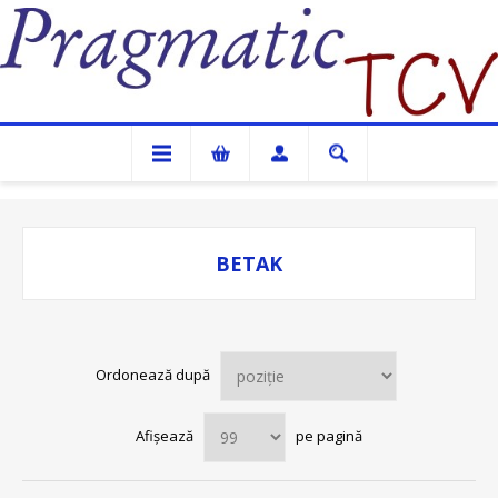
Pragmatic TCV
BETAK
Ordonează după
Afișează
pe pagină