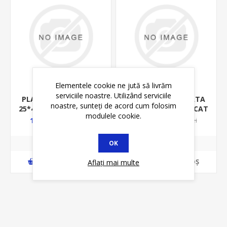
Elementele cookie ne jută să livrăm
serviciile noastre. Utilizând serviciile
PLATBANDA ZINCATA
PLATBANDA ZINCATA
noastre, sunteți de acord cum folosim
25*4MM - OTEL ZINCAT
30*3MM - OTEL ZINCAT
modulele cookie.
- LA METRU
- LA METRU
14,60 lei
14,21 lei
19,15 lei
18,40 lei
OK
ADAUGĂ ȊN COŞ
ADAUGĂ ȊN COŞ
Aflați mai multe