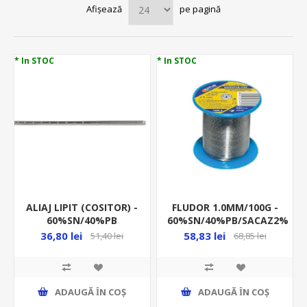
Afișează
pe pagină
* In STOC
* In STOC
ALIAJ LIPIT (COSITOR) -
FLUDOR 1.0MM/100G -
60%SN/40%PB
60%SN/40%PB/SACAZ2%
SN60PB40/ BARA
- SW 1/100
36,80 lei
58,83 lei
51,40 lei
68,85 lei
ADAUGĂ ȊN COŞ
ADAUGĂ ȊN COŞ