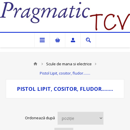
Pragmatic TCV
Scule de mana si electrice
Pistol Lipit, cositor, fludor........
PISTOL LIPIT, COSITOR, FLUDOR........
Ordonează după