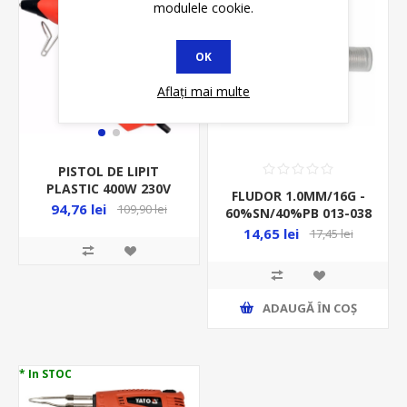
modulele cookie.
OK
Aflați mai multe
PISTOL DE LIPIT
PLASTIC 400W 230V
FLUDOR 1.0MM/16G -
,PENTRU REZERVA
94,76 lei
109,90 lei
60%SN/40%PB 013-038
PLASTIC FI11X100MM
14,65 lei
17,45 lei
YT-82401
ADAUGĂ ȊN COŞ
* In STOC