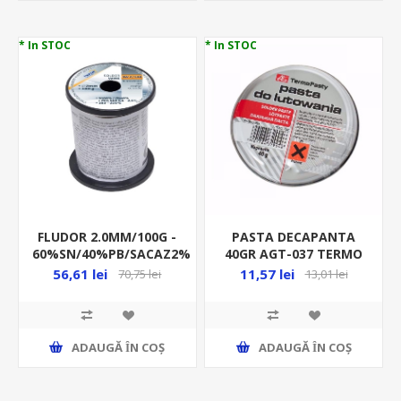
* In STOC
* In STOC
FLUDOR 2.0MM/100G -
PASTA DECAPANTA
60%SN/40%PB/SACAZ2%
40GR AGT-037 TERMO
- SW 2/100
PLASTY
56,61 lei
11,57 lei
70,75 lei
13,01 lei
ADAUGĂ ȊN COŞ
ADAUGĂ ȊN COŞ