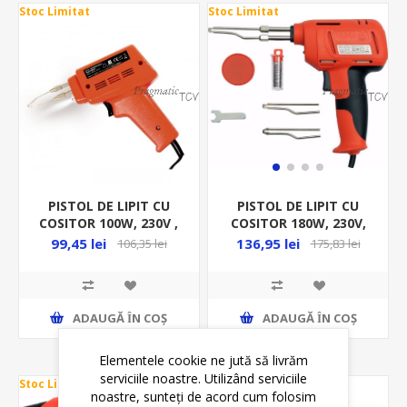
Stoc Limitat
Stoc Limitat
PISTOL DE LIPIT CU
PISTOL DE LIPIT CU
COSITOR 100W, 230V ,
COSITOR 180W, 230V,
SG 109
YT-8245
99,45 lei
136,95 lei
106,35 lei
175,83 lei
ADAUGĂ ȊN COŞ
ADAUGĂ ȊN COŞ
Elementele cookie ne jută să livrăm
serviciile noastre. Utilizând serviciile
Stoc Limitat
* In STOC
noastre, sunteți de acord cum folosim