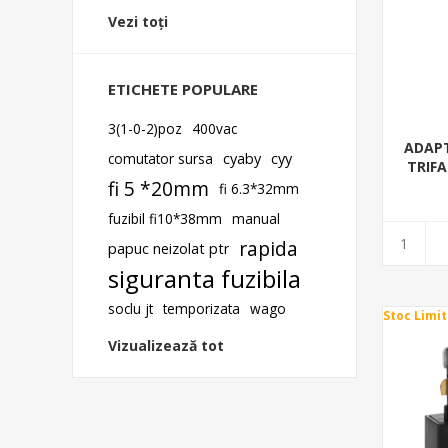
Vezi toți
ETICHETE POPULARE
3(1-0-2)poz
400vac
ADAPT
comutator sursa
cyaby
cyy
TRIFA
fi 5 *20mm
fi 6.3*32mm
fuzibil fi10*38mm
manual
rapida
papuc neizolat ptr
siguranta fuzibila
soclu jt
temporizata
wago
Stoc Limit
Vizualizează tot