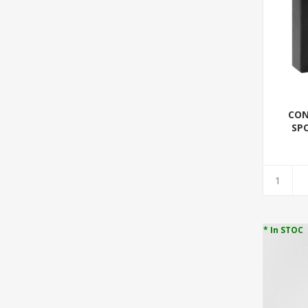
CON
SPO
N
* In STOC