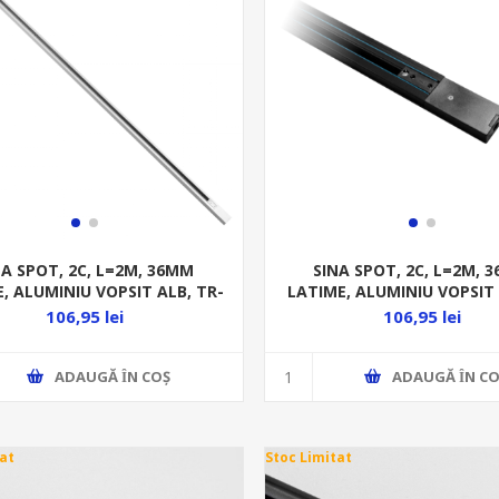
NA SPOT, 2C, L=2M, 36MM
SINA SPOT, 2C, L=2M, 
, ALUMINIU VOPSIT ALB, TR-
LATIME, ALUMINIU VOPSIT
1/W/2M
TR-1/B/2M
106,95 lei
106,95 lei
ADAUGĂ ȊN COŞ
ADAUGĂ ȊN CO
at
Stoc Limitat