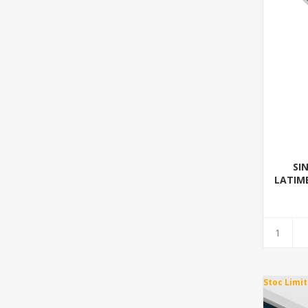
SI
LATIME
Stoc Limit