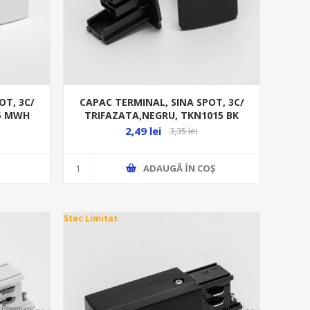
OT, 3C/
CAPAC TERMINAL, SINA SPOT, 3C/
15 MWH
TRIFAZATA,NEGRU, TKN1015 BK
2,49 lei
3,35 lei
ADAUGĂ ȊN COŞ
Stoc Limitat