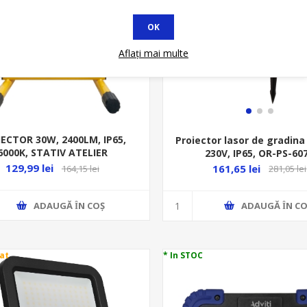
OK
Aflați mai multe
ECTOR 30W, 2400LM, IP65,
Proiector lasor de gradin
6000K, STATIV ATELIER
230V, IP65, OR-PS-60
129,99 lei
161,65 lei
164,15 lei
281,05 lei
ADAUGĂ ȊN COŞ
ADAUGĂ ȊN CO
at
* In STOC