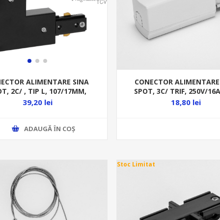
CONECTOR ALIMENTARE
ECTOR ALIMENTARE SINA
SPOT, 3C/ TRIF, 250V/16
T, 2C/ , TIP L, 107/17MM,
,DREAPTA TKN1005 
EGRU, ALIAJ ALUMINIU,
18,80 lei
39,20 lei
ADAUGĂ ȊN COŞ
Stoc Limitat