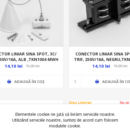
TOR LINIAR SINA SPOT, 3C/
CONECTOR LINIAR SINA SP
250V/16A, ALB ,TKN1004 MWH
TRIF, 250V/16A, NEGRU,TK
14,10 lei
14,10 lei
15,85 lei
15,85 lei
ADAUGĂ ȊN COŞ
ADAUGĂ ȊN CO
Stoc Limitat
Nu se
Elementele cookie ne jută să livrăm serviciile noastre.
Utilizând serviciile noastre, sunteți de acord cum folosim
modulele cookie.