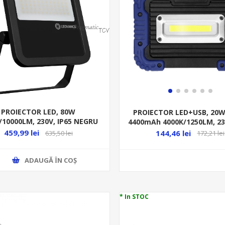
PROIECTOR LED, 80W
PROIECTOR LED+USB, 20W 
/10000LM, 230V, IP65 NEGRU
4400mAh 4000K/1250LM, 23
SYM 100
ROBOTIX
459,99 lei
144,46 lei
635,50 lei
172,21 lei
ADAUGĂ ȊN COŞ
* In STOC