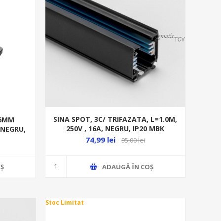
SINA SPOT, 3C/ TRIFAZATA, L=1.0M,
36MM
250V , 16A, NEGRU, IP20 MBK
 NEGRU,
TKN1001 BK
74,99 lei
95,00 lei
ADAUGĂ ȊN COŞ
Ş
Stoc Limitat