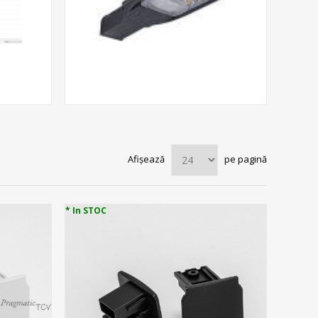
Afișează
pe pagină
* In STOC