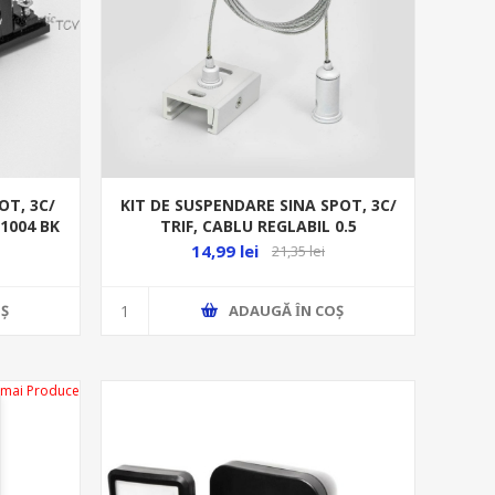
OT, 3C/
KIT DE SUSPENDARE SINA SPOT, 3C/
N1004 BK
TRIF, CABLU REGLABIL 0.5
-1.5M,CORP ALB,
14,99 lei
21,35 lei
Ş
ADAUGĂ ȊN COŞ
 mai Produce