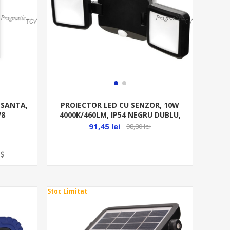
a SANTA,
PROIECTOR LED CU SENZOR, 10W
78
4000K/460LM, IP54 NEGRU DUBLU,
BATERIE 4*R20
91,45 lei
98,80 lei
Ş
Stoc Limitat