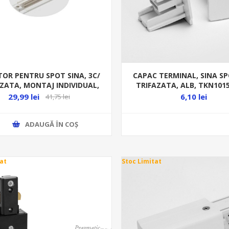
OR PENTRU SPOT SINA, 3C/
CAPAC TERMINAL, SINA SP
ZATA, MONTAJ INDIVIDUAL,
TRIFAZATA, ALB, TKN10
ALB TKN1016 WH
29,99 lei
6,10 lei
41,75 lei
ADAUGĂ ȊN COŞ
at
Stoc Limitat