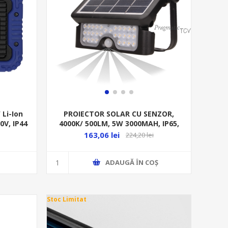
Li-Ion
PROIECTOR SOLAR CU SENZOR,
0V, IP44
4000K/ 500LM, 5W 3000MAH, IP65,
NEGRU, LED SMD,AD-SL-6108BLR4
163,06 lei
224,20 lei
ADAUGĂ ȊN COŞ
Stoc Limitat