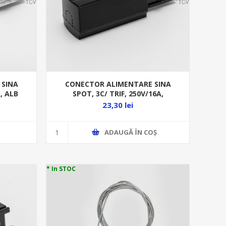
 SINA
CONECTOR ALIMENTARE SINA
A, ALB
SPOT, 3C/ TRIF, 250V/16A,
MWH
NEGRU,DREAPTA TKN1005 BK
23,30 lei
ADAUGĂ ȊN COŞ
* In STOC