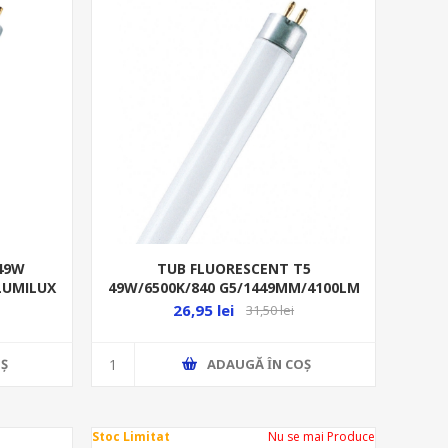
49W
TUB FLUORESCENT T5
LUMILUX
49W/6500K/840 G5/1449MM/4100LM
LUMILUX HO FQ VS40 O
26,95 lei
31,50 lei
Ş
ADAUGĂ ȊN COŞ
Stoc Limitat
Nu se mai Produce