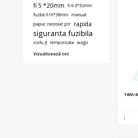
fi 5 *20mm
fi 6.3*32mm
fuzibil fi10*38mm
manual
rapida
papuc neizolat ptr
siguranta fuzibila
soclu jt
temporizata
wago
Vizualizează tot
14W/4