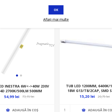
OK
at
* In STOC
Aflați mai multe
TUB LED 1200MM, 6400K/
ED INESTRA 6W<->40W 230V
18W G13/T8/2CAP, SMD S
14D 2700K/500LM 500MM
RITONI
4058075817791
15,20 lei
54,99 lei
20,75 lei
73,15 lei
ADAUGĂ ȊN CO
ADAUGĂ ȊN COŞ