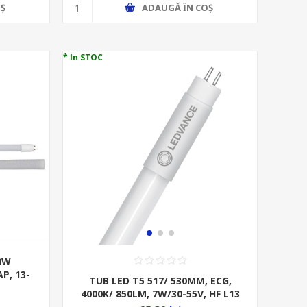
Ş
ADAUGĂ ȊN COŞ
* In STOC
.0W
P, 13-
TUB LED T5 517/ 530MM, ECG,
4000K/ 850LM, 7W/30-55V, HF L13
SCURT V