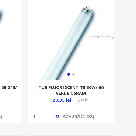
60 G13/
TUB FLUORESCENT T8 36W/ 66
VERDE OSRAM
20,35 lei
35,35 lei
Ş
ADAUGĂ ȊN COŞ