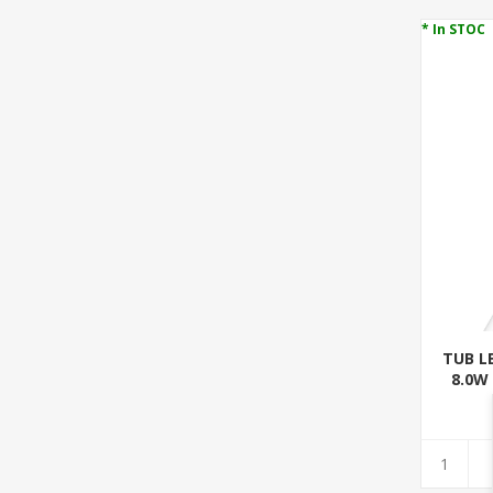
* In STOC
TUB L
8.0W