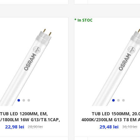
* In STOC
TUB LED 1200MM, EM,
TUB LED 1500MM, 20
K/1800LM 16W G13/T8.1CAP,
4000K/2300LM G13 T8 EM A
220-240V EM ST8E-1.2M
240V ST8E-1.5M
22,98 lei
29,48 lei
28,90 lei
36,10 lei