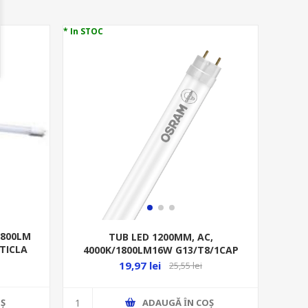
* In STOC
1800LM
TUB LED 1200MM, AC,
TICLA
4000K/1800LM16W G13/T8/1CAP
AC, 220-240V ST8E-1.2M
19,97 lei
25,55 lei
Ş
ADAUGĂ ȊN COŞ