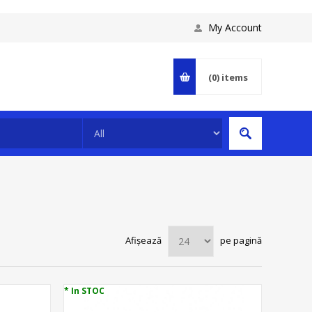
My Account
(0)
items
Afișează
pe pagină
* In STOC