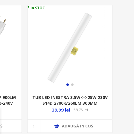
* In STOC
/ 900LM
TUB LED INESTRA 3.5W<->25W 230V
0-240V
S14D 2700K/260LM 300MM
4058075817753
39,99 lei
58,75 lei
Ş
ADAUGĂ ȊN COŞ