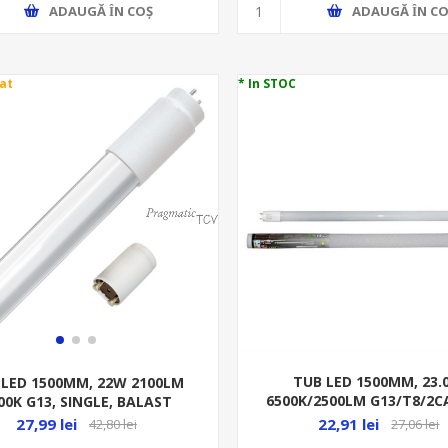
ADAUGĂ ȊN COŞ
ADAUGĂ ȊN CO
at
* In STOC
TUB LED 1500MM, 23
 LED 1500MM, 22W 2100LM
6500K/2500LM G13/T8/2CA
00K G13, SINGLE, BALAST
0230
CTRO MAGNETIC, ML400113
22,91 lei
27,99 lei
27,06 lei
42,80 lei