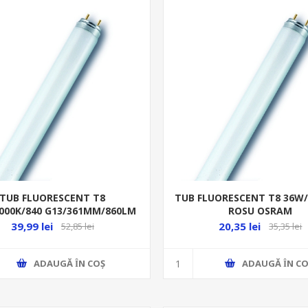
TUB FLUORESCENT T8
TUB FLUORESCENT T8 36W/ 
000K/840 G13/361MM/860LM
ROSU OSRAM
MASTER TL-D SUPER 80
39,99 lei
20,35 lei
52,85 lei
35,35 lei
ADAUGĂ ȊN COŞ
ADAUGĂ ȊN CO