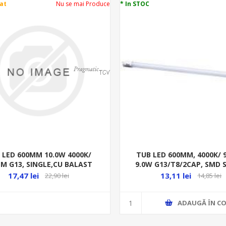
at
Nu se mai Produce
* In STOC
 LED 600MM 10.0W 4000K/
TUB LED 600MM, 4000K/ 
LM G13, SINGLE,CU BALAST
9.0W G13/T8/2CAP, SMD 
ELECTRO MAGNETIC
RITONI
17,47 lei
13,11 lei
22,90 lei
14,85 lei
ADAUGĂ ȊN CO