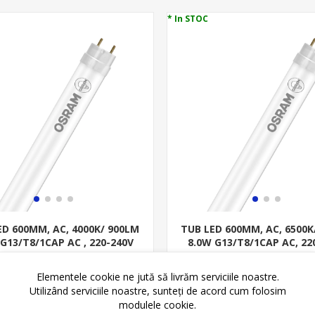
* In STOC
ED 600MM, AC, 4000K/ 900LM
TUB LED 600MM, AC, 6500K
 G13/T8/1CAP AC , 220-240V
8.0W G13/T8/1CAP AC, 22
ST8E-0.6M
ST8E-0.6M
15,99 lei
16,25 lei
18,70 lei
20,65 lei
Elementele cookie ne jută să livrăm serviciile noastre.
Utilizând serviciile noastre, sunteți de acord cum folosim
ADAUGĂ ȊN COŞ
ADAUGĂ ȊN CO
modulele cookie.