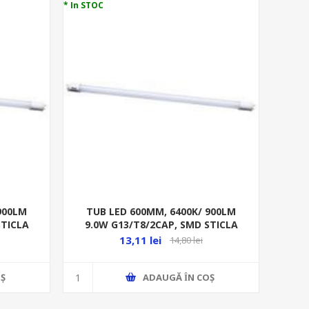
* In STOC
900LM
TUB LED 600MM, 6400K/ 900LM
STICLA
9.0W G13/T8/2CAP, SMD STICLA
RITONI
13,11 lei
14,80 lei
Ş
ADAUGĂ ȊN COŞ