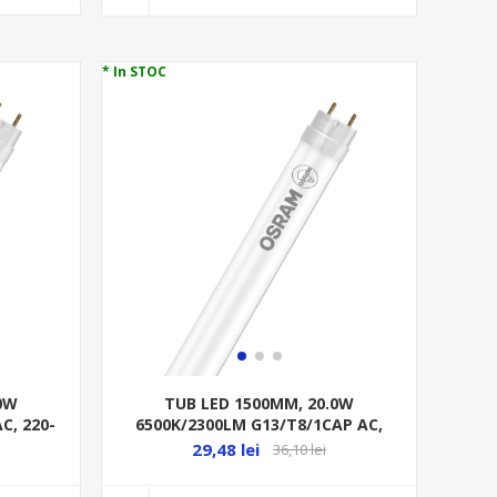
* In STOC
.0W
TUB LED 1500MM, 20.0W
C, 220-
6500K/2300LM G13/T8/1CAP AC,
220-240V ST8E-1.5M
29,48 lei
36,10 lei