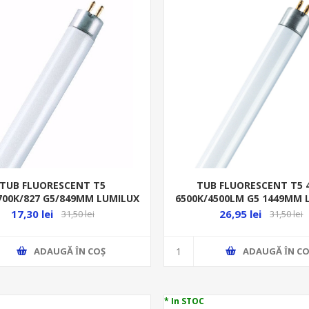
TUB FLUORESCENT T5
TUB FLUORESCENT T5 
700K/827 G5/849MM LUMILUX
6500K/4500LM G5 1449MM 
S10 OSRAM 4008321912138
HO FQ VS20
17,30 lei
26,95 lei
31,50 lei
31,50 lei
ADAUGĂ ȊN COŞ
ADAUGĂ ȊN CO
* In STOC