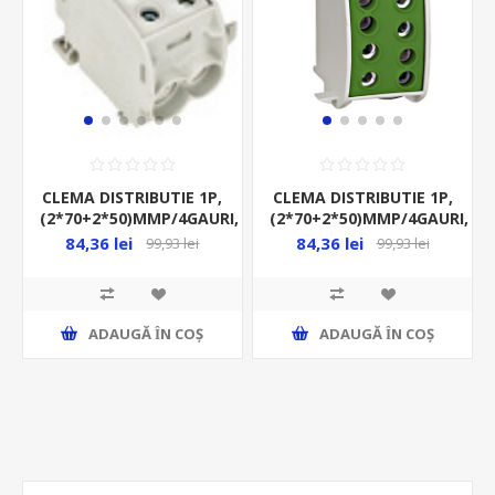
CLEMA DISTRIBUTIE 1P,
CLEMA DISTRIBUTIE 1P,
(2*70+2*50)MMP/4GAURI,
(2*70+2*50)MMP/4GAURI,
CUPRU, 192A, GRI
CUPRU, 192A, VERDE-
84,36 lei
84,36 lei
99,93 lei
99,93 lei
GALBEN
ADAUGĂ ȊN COŞ
ADAUGĂ ȊN COŞ