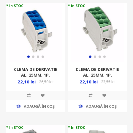
* In STOC
* In STOC
CLEMA DE DERIVATIE
CLEMA DE DERIVATIE
AL, 25MM, 1P.
AL, 25MM, 1P.
IZOLATA-ALBASTRU
IZOLATA-GALBEN-
22,10 lei
22,10 lei
26,50 lei
23,55 lei
IKA26120
VERDE IKA26130
ADAUGĂ ȊN COŞ
ADAUGĂ ȊN COŞ
* In STOC
* In STOC