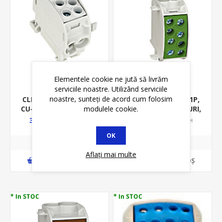
Elementele cookie ne jută să livrăm
serviciile noastre. Utilizând serviciile
noastre, sunteți de acord cum folosim
CLEMA DERIVATIE 1P,
CLEMA DERIVATIE 1P,
CU-AL, 35MM, 4GAURI,
CU-AL, 35MM. 4GAURI,
modulele cookie.
2X35MMP/ 2X25MMP,
2X35MMP/ 2X25MMP,
32,82 lei
32,82 lei
37,50 lei
37,50 lei
IZOLATA-GRI
IZOLATA-VERDE-
OK
GALBEN
Aflați mai multe
ADAUGĂ ȊN COŞ
ADAUGĂ ȊN COŞ
* In STOC
* In STOC