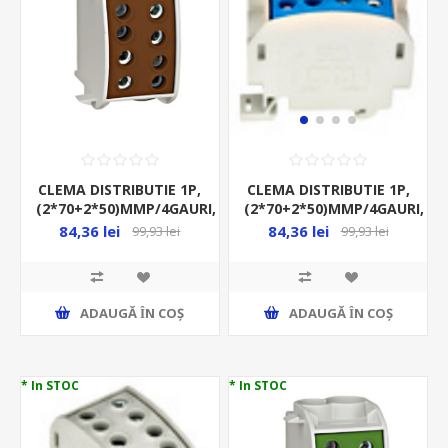
CLEMA DISTRIBUTIE 1P,
CLEMA DISTRIBUTIE 1P,
(2*70+2*50)MMP/4GAURI,
(2*70+2*50)MMP/4GAURI,
CUPRU, 192A, MARO,
CUPRU, 192A,
84,36 lei
84,36 lei
99,93 lei
99,93 lei
ALBASTRU,
ADAUGĂ ȊN COŞ
ADAUGĂ ȊN COŞ
* In STOC
* In STOC