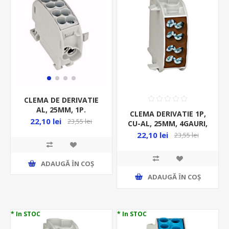
CLEMA DE DERIVATIE
AL, 25MM, 1P.
CLEMA DERIVATIE 1P,
IZOLATA-GRI IKA26110
22,10 lei
23,55 lei
CU-AL, 25MM, 4GAURI,
2X25MMP/ 2X16MMP,
22,10 lei
23,55 lei
IZOLATA-MARO
ADAUGĂ ȊN COŞ
ADAUGĂ ȊN COŞ
* In STOC
* In STOC