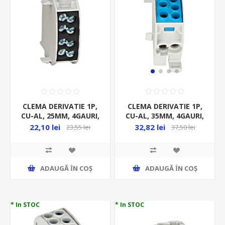
CLEMA DERIVATIE 1P,
CLEMA DERIVATIE 1P,
CU-AL, 25MM, 4GAURI,
CU-AL, 35MM, 4GAURI,
2X25MMP/ 2X16MMP,
2X35MMP/ 2X25MMP,
22,10 lei
32,82 lei
23,55 lei
37,50 lei
IZOLATA-NEGRU
IZOLATA-ALBASTRU
ADAUGĂ ȊN COŞ
ADAUGĂ ȊN COŞ
* In STOC
* In STOC