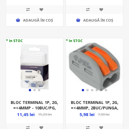
IESIRI(2*35+5*16+4*10)MM
OR-LZ-8200
ADAUGĂ ȊN COŞ
ADAUGĂ ȊN COŞ
* In STOC
* In STOC
BLOC TERMINAL 1P, 2G,
BLOC TERMINAL 1P, 2G,
=<4MMP - 10BUC/PG,
=<4MMP, 2BUC/PUNGA,
32A, COMPRESIE, ORNO
24A, COMPRESIE, WAGO
11,45 lei
5,98 lei
15,20 lei
7,00 lei
ALBASTRU OR-