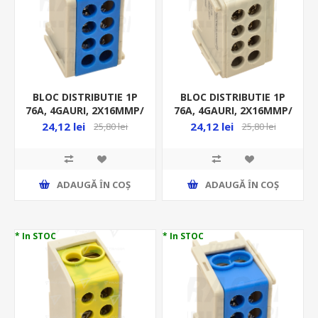
BLOC DISTRIBUTIE 1P
BLOC DISTRIBUTIE 1P
76A, 4GAURI, 2X16MMP/
76A, 4GAURI, 2X16MMP/
2X10MMP, ALBASTRU
2X10MMP, GRI FLE-16
24,12 lei
24,12 lei
25,80 lei
25,80 lei
FLE-16K
ADAUGĂ ȊN COŞ
ADAUGĂ ȊN COŞ
* In STOC
* In STOC