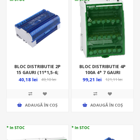
BLOC DISTRIBUTIE 2P
BLOC DISTRIBUTIE 4P
15 GAURI (11*1,5-6;
100A 4* 7 GAURI
2*6-16; 2*10-16)MM
(2*7.5+5*5.5)MM
40,18 lei
99,21 lei
49,10 lei
121,11 lei
OR-LZ-8201/15
LGY410028
ADAUGĂ ȊN COŞ
ADAUGĂ ȊN COŞ
* In STOC
* In STOC