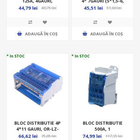
125A, 4GAURI,
4* 7GAURI (5*1,5-6,
2X35MMP/ 2X25MMP,
2*6-16) OR-LZ-8202/7
44,79 lei
45,51 lei
49,75 lei
51,60 lei
VERDE-GALBEN FLE-
35/25ZS
ADAUGĂ ȊN COŞ
ADAUGĂ ȊN COŞ
* In STOC
* In STOC
BLOC DISTRIBUTIE 4P
BLOC DISTRIBUTIE
4*11 GAURI, OR-LZ-
500A, 1
8202/11
INTRARE(8x24x1), 11
66,62 lei
74,99 lei
75,85 lei
117,35 lei