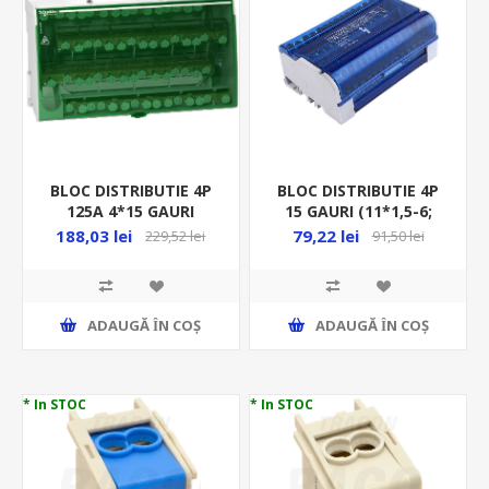
BLOC DISTRIBUTIE 4P
BLOC DISTRIBUTIE 4P
125A 4*15 GAURI
15 GAURI (11*1,5-6;
(1*9.5+3*8.5+11*6.5)MM
2*6-16; 2*10-16)MM
188,03 lei
79,22 lei
229,52 lei
91,50 lei
LGY412560
OR-LZ-8202/15
ADAUGĂ ȊN COŞ
ADAUGĂ ȊN COŞ
* In STOC
* In STOC