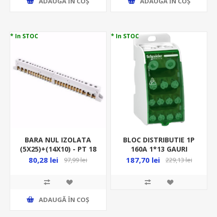
ADAUGĂ ȊN COŞ
ADAUGĂ ȊN COŞ
* In STOC
* In STOC
BARA NUL IZOLATA
BLOC DISTRIBUTIE 1P
(5X25)+(14X10) - PT 18
160A 1*13 GAURI
MOD GW 40404
(2*12+3*7.5+8*5.8)MM
80,28 lei
187,70 lei
97,99 lei
229,13 lei
LGY116013
ADAUGĂ ȊN COŞ