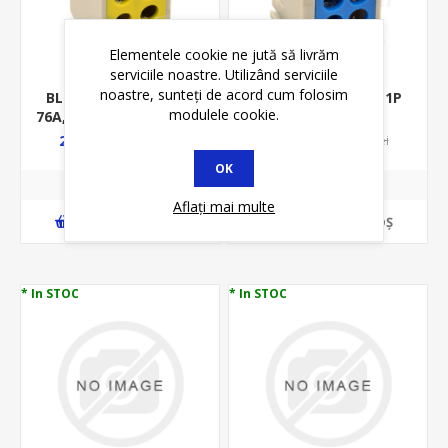
Elementele cookie ne jută să livrăm
serviciile noastre. Utilizând serviciile
noastre, sunteți de acord cum folosim
BLOC DISTRIBUTIE 1P
BLOC DISTRIBUTIE 1P
modulele cookie.
76A, 4GAURI, 2X16MMP/
101A, 4GAURI,
2X10MMP, VERDE-
2X25MMP/ 2X16MMP,
24,12 lei
23,45 lei
25,80 lei
25,80 lei
GALBEN FLE
ALBASTRU FLE-25K
OK
Aflați mai multe
ADAUGĂ ȊN COŞ
ADAUGĂ ȊN COŞ
* In STOC
* In STOC