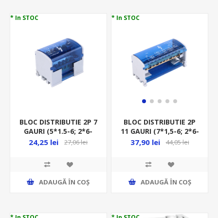
* In STOC
* In STOC
BLOC DISTRIBUTIE 2P 7
BLOC DISTRIBUTIE 2P
GAURI (5*1.5-6; 2*6-
11 GAURI (7*1,5-6; 2*6-
16)MM OR-LZ-8201/7
16; 2*10-16)MM OR-LZ-
24,25 lei
37,90 lei
27,06 lei
44,05 lei
8201/11
ADAUGĂ ȊN COŞ
ADAUGĂ ȊN COŞ
* In STOC
* In STOC