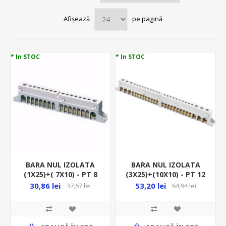
Afișează
pe pagină
* In STOC
* In STOC
BARA NUL IZOLATA
BARA NUL IZOLATA
(1X25)+( 7X10) - PT 8
(3X25)+(10X10) - PT 12
MOD GW 40401
MOD GW 40402
30,86 lei
53,20 lei
37,67 lei
64,94 lei