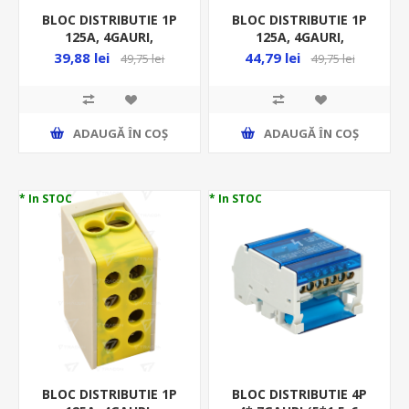
BLOC DISTRIBUTIE 1P
BLOC DISTRIBUTIE 1P
125A, 4GAURI,
125A, 4GAURI,
2X35MMP/ 2X25MMP,
2X35MMP/ 2X25MMP,
39,88 lei
44,79 lei
49,75 lei
49,75 lei
ALBASTRU FLE-35/2
GRI FLE-35/25
ADAUGĂ ȊN COŞ
ADAUGĂ ȊN COŞ
* In STOC
* In STOC
BLOC DISTRIBUTIE 1P
BLOC DISTRIBUTIE 4P