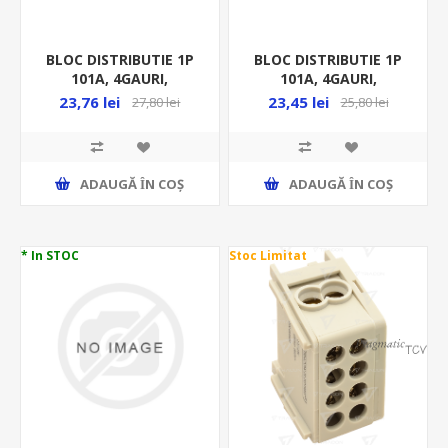
BLOC DISTRIBUTIE 1P
BLOC DISTRIBUTIE 1P
101A, 4GAURI,
101A, 4GAURI,
2X25MMP/ 2X16MMP,
2X25MMP/ 2X16MMP,
23,76 lei
23,45 lei
27,80 lei
25,80 lei
GRI FLE-25
VERDE-GALBEN FLE
ADAUGĂ ȊN COŞ
ADAUGĂ ȊN COŞ
* In STOC
Stoc Limitat