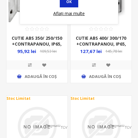
OK
Aflați mai multe
CUTIE ABS 350/ 250/150
CUTIE ABS 400/ 300/170
+CONTRAPANOU, IP65,
+CONTRAPANOU, IP65,
USA MATA, ( MIP )
USA TRANSPARENTA,
95,92 lei
127,67 lei
109,53 lei
145,78 lei
ADAUGĂ ȊN COŞ
ADAUGĂ ȊN COŞ
Stoc Limitat
Stoc Limitat