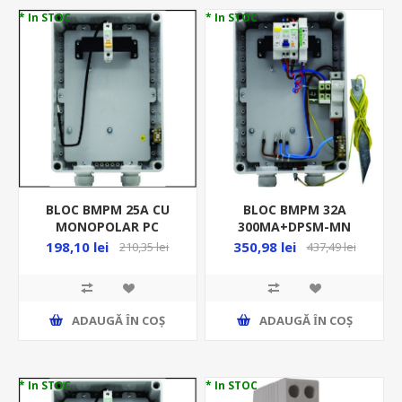
* In STOC
* In STOC
BLOC BMPM 25A CU
BLOC BMPM 32A
MONOPOLAR PC
300MA+DPSM-MN
PF0019-00034
4.5KA POLICARBONAT
198,10 lei
350,98 lei
210,35 lei
437,49 lei
PF0019-00066
ADAUGĂ ȊN COŞ
ADAUGĂ ȊN COŞ
* In STOC
* In STOC