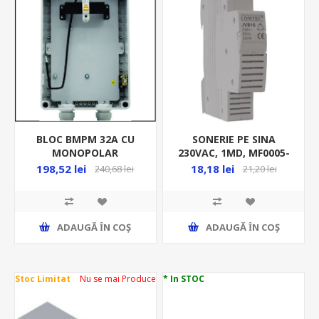
BLOC BMPM 32A CU
SONERIE PE SINA
MONOPOLAR
230VAC, 1MD, MF0005-
POLICARBONAT
00705
198,52 lei
18,18 lei
240,68 lei
21,20 lei
PF0019-00035
ADAUGĂ ȊN COŞ
ADAUGĂ ȊN COŞ
Stoc Limitat
Nu se mai Produce
* In STOC