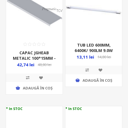
TUB LED 600MM,
6400K/ 900LM 9.0W
CAPAC JGHEAB
G13/T8/2CAP, SMD
13,11 lei
14,80 lei
METALIC 100*15MM -
STICLA RITONI
3M/BUC - RANFORSAT
42,74 lei
48,80 lei
ADAUGĂ ȊN COŞ
ADAUGĂ ȊN COŞ
* In STOC
* In STOC