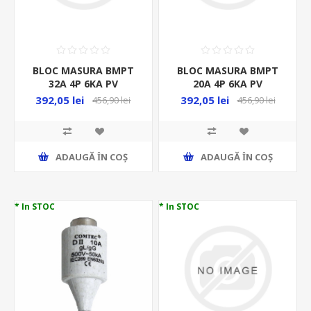
BLOC MASURA BMPT
BLOC MASURA BMPT
32A 4P 6KA PV
20A 4P 6KA PV
POLICARBONAT PT
POLICARBONAT PT
392,05 lei
392,05 lei
456,90 lei
456,90 lei
FOTOVOLTAICE
FOTOVOLTAICE
ADAUGĂ ȊN COŞ
ADAUGĂ ȊN COŞ
* In STOC
* In STOC