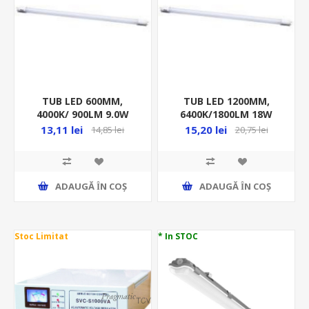
TUB LED 600MM,
TUB LED 1200MM,
4000K/ 900LM 9.0W
6400K/1800LM 18W
G13/T8/2CAP, SMD
G13/T8/2CAP, SMD
13,11 lei
15,20 lei
14,85 lei
20,75 lei
STICLA RITONI
STICLA RITONI
ADAUGĂ ȊN COŞ
ADAUGĂ ȊN COŞ
Stoc Limitat
* In STOC