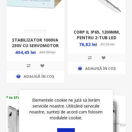
CORP IL IP65, 1200MM,
PENTRU 2-TUB LED
STABILIZATOR 1000VA
G13/T8/2CAP, 230VAC,
76,82 lei
87,35 lei
230V CU SERVOMOTOR
MF0011-11186
404,45 lei
441,90 lei
ADAUGĂ ȊN COŞ
ADAUGĂ ȊN COŞ
* In STOC
Stoc Limitat
Elementele cookie ne jută să livrăm
serviciile noastre. Utilizând serviciile
noastre, sunteți de acord cum folosim
modulele cookie.