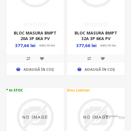
BLOC MASURA BMPT
BLOC MASURA BMPT
20A 3P 6KA PV
32A 3P 6KA PV
POLICARBONAT PT
POLICARBONAT PT
377,66 lei
377,66 lei
440,15 lei
440,15 lei
FOTOVOLTAICE
FOTOVOLTAICE
ADAUGĂ ȊN COŞ
ADAUGĂ ȊN COŞ
* In STOC
Stoc Limitat