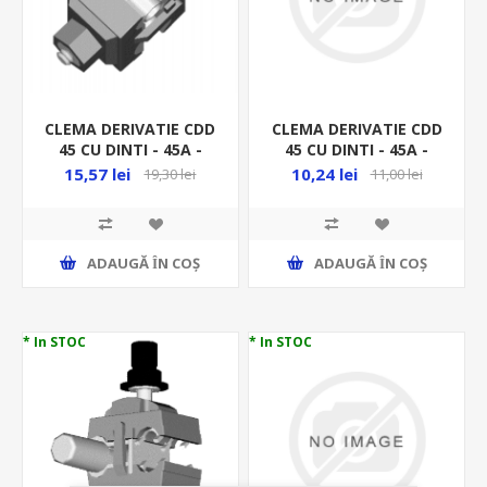
CLEMA DERIVATIE CDD
CLEMA DERIVATIE CDD
45 CU DINTI - 45A -
45 CU DINTI - 45A -
PENTRU CONDUCTOR
PENTRU CONDUCTOR
15,57 lei
10,24 lei
19,30 lei
11,00 lei
IZOLAT
IZOLAT MF0013-00905
ADAUGĂ ȊN COŞ
ADAUGĂ ȊN COŞ
* In STOC
* In STOC