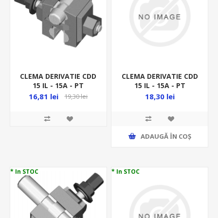
CLEMA DERIVATIE CDD
CLEMA DERIVATIE CDD
15 IL - 15A - PT
15 IL - 15A - PT
ILUMINAT
ILUMINAT 50001580
16,81 lei
18,30 lei
19,30 lei
P432181
ADAUGĂ ȊN COŞ
* In STOC
* In STOC