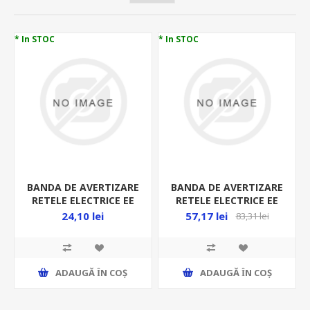
* In STOC
* In STOC
BANDA DE AVERTIZARE
BANDA DE AVERTIZARE
RETELE ELECTRICE EE
RETELE ELECTRICE EE
30MX0.25M
100MX0.25M
24,10 lei
57,17 lei
83,31 lei
ADAUGĂ ȊN COŞ
ADAUGĂ ȊN COŞ