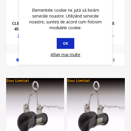
Elementele cookie ne jută să livrăm
serviciile noastre. Utilizând serviciile
noastre, sunteți de acord cum folosim
CLEMA DERIVATIE CDD
CLEMA INTINDERE
modulele cookie.
45CN- 45A - PENTRU
UNIVERSALA
CONDUCTOR NEIZOLAT
BRANSAMENT TRIFAZIC
24,93 lei
12,93 lei
28,02 lei
14,00 lei
- CUIBT MF0013-00904
OK
Aflați mai multe
ADAUGĂ ȊN COŞ
ADAUGĂ ȊN COŞ
Stoc Limitat
Stoc Limitat