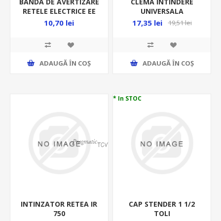
BANDA DE AVERTIZARE
CLEMA INTINDERE
RETELE ELECTRICE EE
UNIVERSALA
10MX0.25M
BRANSAMENT
10,70 lei
17,35 lei
19,51 lei
MONOFAZIC - CUIBM
ADAUGĂ ȊN COŞ
ADAUGĂ ȊN COŞ
* In STOC
INTINZATOR RETEA IR
CAP STENDER 1 1/2
750
TOLI