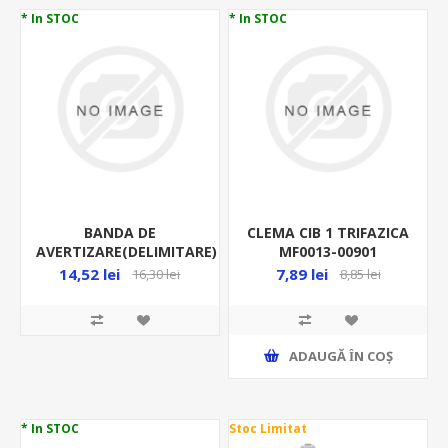
* In STOC
* In STOC
BANDA DE
CLEMA CIB 1 TRIFAZICA
AVERTIZARE(DELIMITARE)
MF0013-00901
ALB/ROSU 100M/ROLA
14,52 lei
7,89 lei
16,30 lei
8,85 lei
75233
ADAUGĂ ȊN COŞ
* In STOC
Stoc Limitat