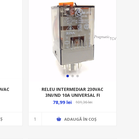
0VAC
RELEU INTERMEDIAR 230VAC
3NI/ND 10A UNIVERSAL FI
60.13.8.230.00.40
78,99 lei
101,36 lei
Ş
ADAUGĂ ȊN COŞ