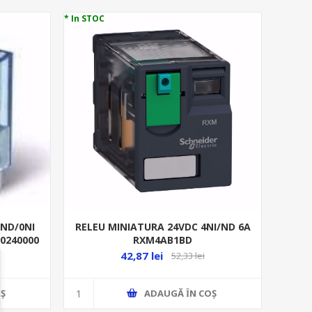
* In STOC
1ND/0NI
RELEU MINIATURA 24VDC 4NI/ND 6A
90240000
RXM4AB1BD
42,87 lei
52,33 lei
Ş
ADAUGĂ ȊN COŞ