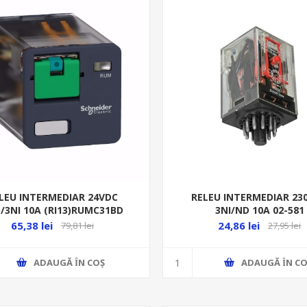
LEU INTERMEDIAR 24VDC
RELEU INTERMEDIAR 23
/3NI 10A (RI13)RUMC31BD
3NI/ND 10A 02-581
65,38 lei
24,86 lei
79,81 lei
27,95 lei
ADAUGĂ ȊN COŞ
ADAUGĂ ȊN CO