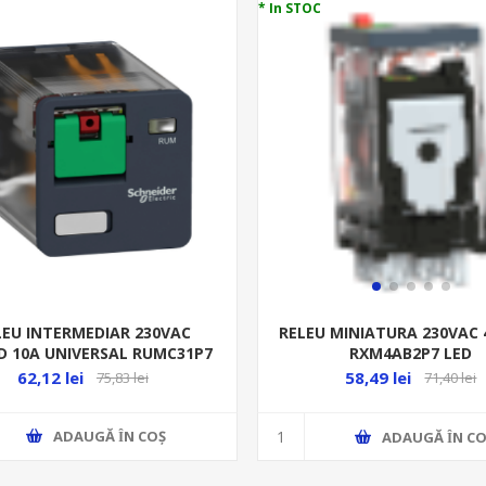
* In STOC
LEU INTERMEDIAR 230VAC
RELEU MINIATURA 230VAC 
D 10A UNIVERSAL RUMC31P7
RXM4AB2P7 LED
62,12 lei
58,49 lei
75,83 lei
71,40 lei
ADAUGĂ ȊN COŞ
ADAUGĂ ȊN CO