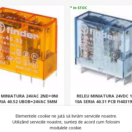
* In STOC
 MINIATURA 24VAC 2ND+0NI
RELEU MINIATURA 24VDC 
RIA 40.52 UBOB=24VAC 5MM
10A SERIA 40.31 PCB FI4031
INTRE PINI
34,99 lei
25,04 lei
40,75 lei
26,65 lei
Elementele cookie ne jută să livrăm serviciile noastre.
Utilizând serviciile noastre, sunteți de acord cum folosim
ADAUGĂ ȊN COŞ
ADAUGĂ ȊN CO
modulele cookie.