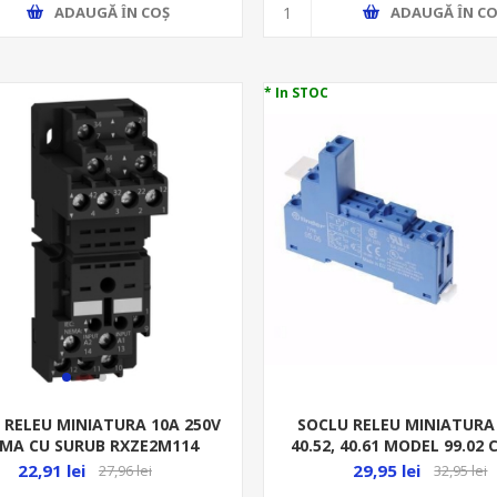
ADAUGĂ ȊN COŞ
ADAUGĂ ȊN CO
* In STOC
SOCLU RELEU MINIATURA 
 RELEU MINIATURA 10A 250V
40.52, 40.61 MODEL 99.02 
MA CU SURUB RXZE2M114
MET FI9505SMA
29,95 lei
22,91 lei
32,95 lei
27,96 lei