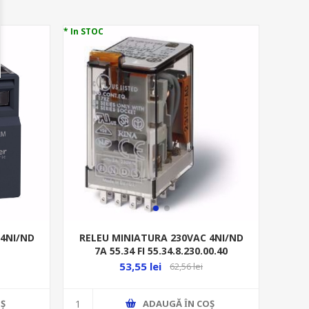
* In STOC
 4NI/ND
RELEU MINIATURA 230VAC 4NI/ND
7A 55.34 FI 55.34.8.230.00.40
53,55 lei
62,56 lei
Ş
ADAUGĂ ȊN COŞ