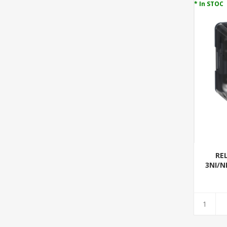
* In STOC
RE
3NI/N