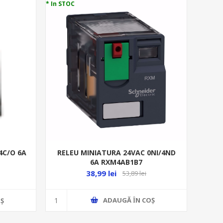
* In STOC
RELEU MINIATURA 24VAC 0NI/4ND
4C/O 6A
6A RXM4AB1B7
38,99 lei
53,89 lei
ADAUGĂ ȊN COŞ
Ş