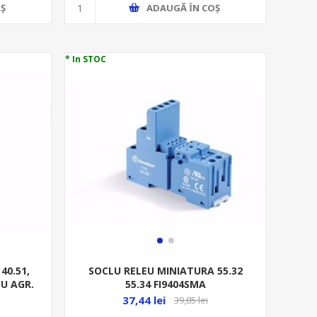
Ş
ADAUGĂ ȊN COŞ
* In STOC
40.51,
SOCLU RELEU MINIATURA 55.32
CU AGR.
55.34 FI9404SMA
37,44 lei
39,85 lei