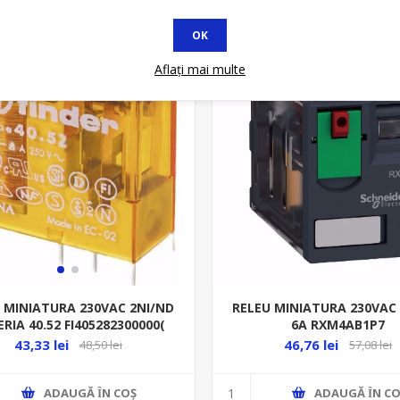
OK
* In STOC
Aflați mai multe
RELEU MINIATURA 230VAC
 MINIATURA 230VAC 2NI/ND
6A RXM4AB1P7
ERIA 40.52 FI405282300000(
SOCLU 95.05.SMA)
46,76 lei
43,33 lei
57,08 lei
48,50 lei
ADAUGĂ ȊN CO
ADAUGĂ ȊN COŞ