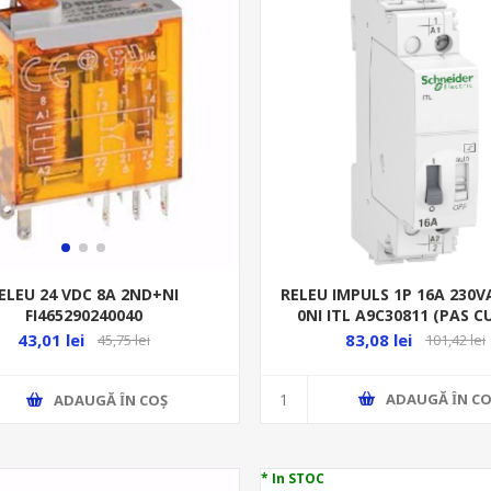
RELEU IMPULS 1P 16A 230V
ELEU 24 VDC 8A 2ND+NI
0NI ITL A9C30811 (PAS C
FI465290240040
TELERUPTOR
83,08 lei
43,01 lei
101,42 lei
45,75 lei
ADAUGĂ ȊN CO
ADAUGĂ ȊN COŞ
* In STOC