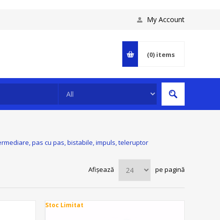
My Account
(0)
items
rmediare, pas cu pas, bistabile, impuls, teleruptor
Afișează
pe pagină
Stoc Limitat