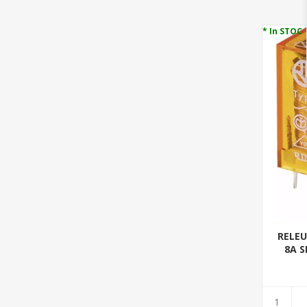
* In STOC
RELEU
8A S