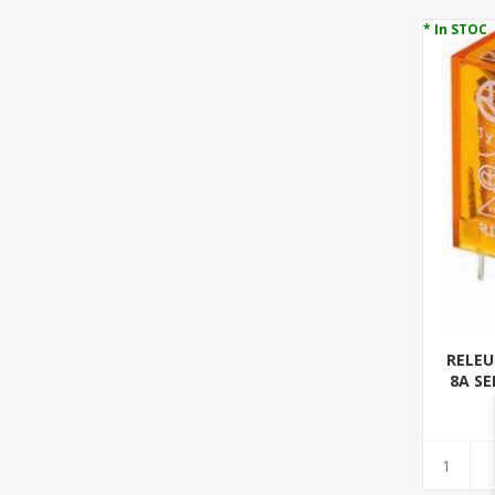
* In STOC
RELEU
8A SE