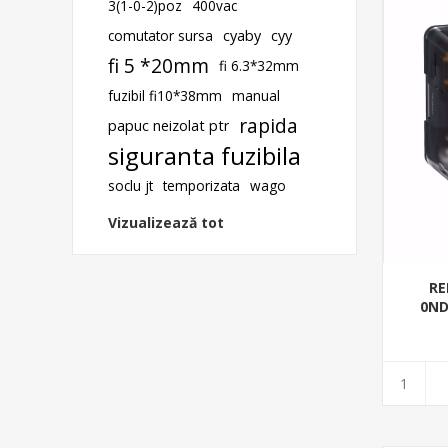
3(1-0-2)poz
400vac
comutator sursa
cyaby
cyy
fi 5 *20mm
fi 6.3*32mm
fuzibil fi10*38mm
manual
rapida
papuc neizolat ptr
siguranta fuzibila
soclu jt
temporizata
wago
Vizualizează tot
RE
0ND