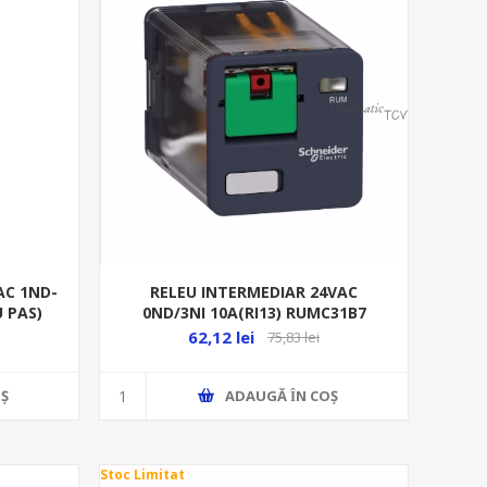
AC 1ND-
RELEU INTERMEDIAR 24VAC
U PAS)
0ND/3NI 10A(RI13) RUMC31B7
62,12 lei
75,83 lei
Ş
ADAUGĂ ȊN COŞ
Stoc Limitat