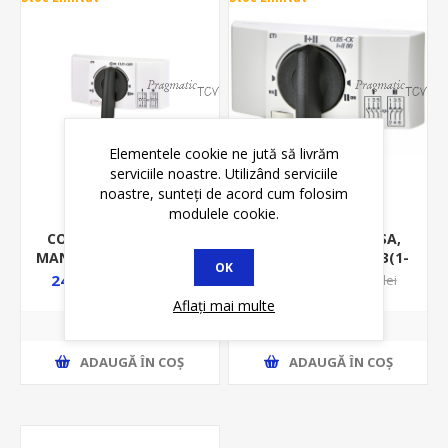
Elementele cookie ne jută să livrăm
serviciile noastre. Utilizând serviciile
noastre, sunteți de acord cum folosim
modulele cookie.
COMUTATOR SURSA,
COMUTATOR SURSA,
MANUAL, 40A 3P, 3(1-0-
MANUAL, 100A 3P, 3(1-
OK
2)POZ, 400VAC, CLBS
0-2)POZ, 400VAC, CLBS
248,10 lei
554,99 lei
281,65 lei
812,45 lei
Aflați mai multe
ADAUGĂ ȊN COŞ
ADAUGĂ ȊN COŞ