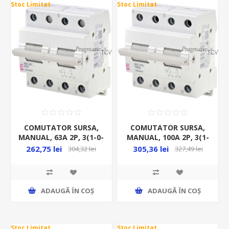
Stoc Limitat
Stoc Limitat
COMUTATOR SURSA,
COMUTATOR SURSA,
MANUAL, 63A 2P, 3(1-0-
MANUAL, 100A 2P, 3(1-
2)POZ, 400VAC, IP20
0-2)POZ, 400VAC, IP20
262,75 lei
305,36 lei
304,32 lei
327,49 lei
SSQ 263
SSQ 2100
ADAUGĂ ȊN COŞ
ADAUGĂ ȊN COŞ
Stoc Limitat
Stoc Limitat