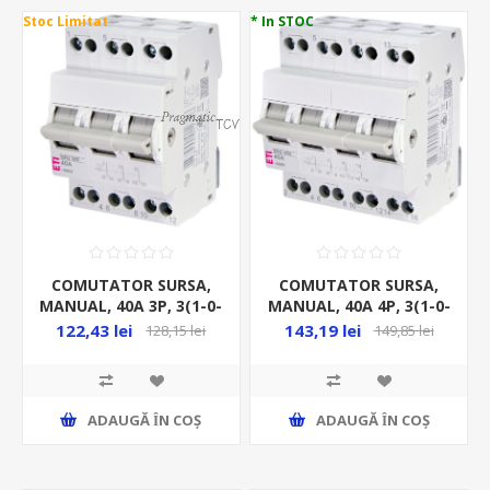
Stoc Limitat
* In STOC
COMUTATOR SURSA,
COMUTATOR SURSA,
MANUAL, 40A 3P, 3(1-0-
MANUAL, 40A 4P, 3(1-0-
2)POZ, 400VAC, IP20
2)POZ, 400VAC, IP20
122,43 lei
143,19 lei
128,15 lei
149,85 lei
SSQ 340
SSQ 440
ADAUGĂ ȊN COŞ
ADAUGĂ ȊN COŞ