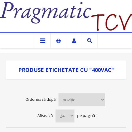
Pragmatic TCV
PRODUSE ETICHETATE CU "400VAC"
Ordonează după
Afișează
pe pagină