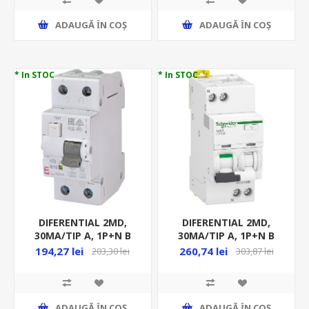
ADAUGĂ ȊN COŞ
ADAUGĂ ȊN COŞ
* In STOC
* In STOC
DIFERENTIAL 2MD,
DIFERENTIAL 2MD,
30MA/TIP A, 1P+N B
30MA/TIP A, 1P+N B
10A, 10KA, RCBO, KZS-
16A, 10KA, RCBO ICV40,
194,27 lei
260,74 lei
203,30 lei
303,87 lei
2M
A9DG
ADAUGĂ ȊN COŞ
ADAUGĂ ȊN COŞ