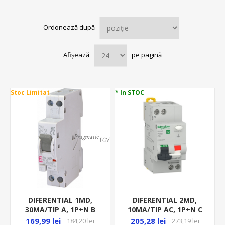
Ordonează după
Afișează
pe pagină
Stoc Limitat
* In STOC
DIFERENTIAL 1MD,
DIFERENTIAL 2MD,
30MA/TIP A, 1P+N B
10MA/TIP AC, 1P+N C
10A, 6KA, RCBO, KZS-
10A, 4.5KA RCBO, EZ
169,99 lei
205,28 lei
184,20 lei
273,19 lei