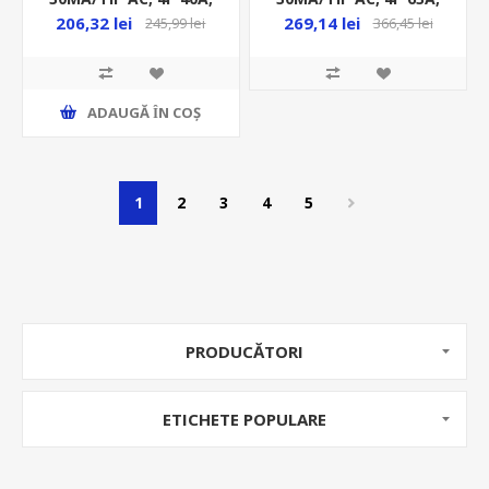
6KA, RCCB, EZ
6KA, RCCB, EZ
206,32 lei
269,14 lei
245,99 lei
366,45 lei
ADAUGĂ ȊN COŞ
1
2
3
4
5
PRODUCĂTORI
ETICHETE POPULARE