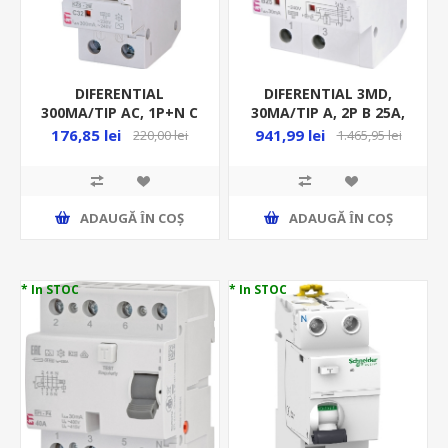
DIFERENTIAL
DIFERENTIAL 3MD,
300MA/TIP AC, 1P+N C
30MA/TIP A, 2P B 25A,
32A, RCBO, 10KA 2MD,
10KA, RCBO+ARC
176,85 lei
941,99 lei
220,00 lei
1.465,95 lei
KZS-2M AC C32/0.3
ELECTRIC KZS-AFDD
ADAUGĂ ȊN COŞ
ADAUGĂ ȊN COŞ
* In STOC
* In STOC