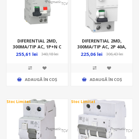
DIFERENTIAL 2MD,
DIFERENTIAL 2MD,
300MA/TIP AC, 1P+N C
300MA/TIP AC, 2P 40A,
40A, 4.5KA, RCBO, EZ
10KA, RCCB, A9R
255,61 lei
225,06 lei
340,18 lei
306,43 lei
ADAUGĂ ȊN COŞ
ADAUGĂ ȊN COŞ
Stoc Limitat
Stoc Limitat