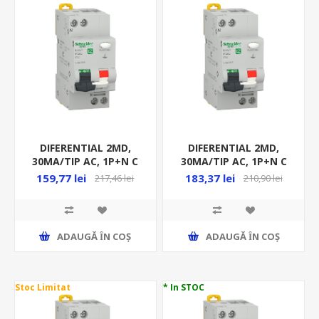
DIFERENTIAL 2MD,
DIFERENTIAL 2MD,
30MA/TIP AC, 1P+N C
30MA/TIP AC, 1P+N C
25A, 4.5KA, RCBO, EZ
32A, 4.5KA, RCBO, EZ
159,77 lei
183,37 lei
217,46 lei
210,90 lei
ADAUGĂ ȊN COŞ
ADAUGĂ ȊN COŞ
Stoc Limitat
* In STOC