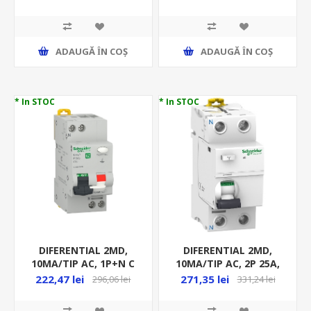
1M-DN
ADAUGĂ ȊN COŞ
ADAUGĂ ȊN COŞ
* In STOC
* In STOC
DIFERENTIAL 2MD,
DIFERENTIAL 2MD,
10MA/TIP AC, 1P+N C
10MA/TIP AC, 2P 25A,
16A, 4.5KA, RCBO, EZ
10KA, RCCB, A9R
222,47 lei
271,35 lei
296,06 lei
331,24 lei