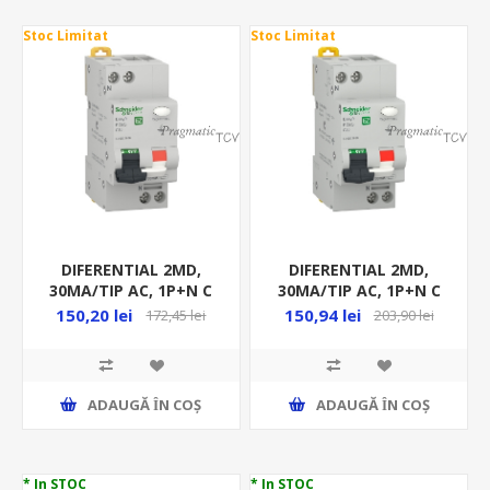
Stoc Limitat
Stoc Limitat
DIFERENTIAL 2MD,
DIFERENTIAL 2MD,
30MA/TIP AC, 1P+N C
30MA/TIP AC, 1P+N C
16A, 4.5KA, RCBO, EZ
20A, 4.5KA, RCBO, EZ
150,20 lei
150,94 lei
172,45 lei
203,90 lei
ADAUGĂ ȊN COŞ
ADAUGĂ ȊN COŞ
* In STOC
* In STOC