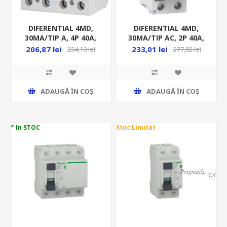
DIFERENTIAL 4MD,
DIFERENTIAL 4MD,
30MA/TIP A, 4P 40A,
30MA/TIP AC, 2P 40A,
10KA, RCCB, EFI-P4A
6KA, RCCB, EZ
206,87 lei
233,01 lei
234,10 lei
277,82 lei
ADAUGĂ ȊN COŞ
ADAUGĂ ȊN COŞ
* In STOC
Stoc Limitat