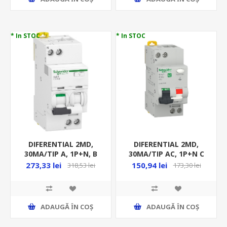
* In STOC
* In STOC
DIFERENTIAL 2MD,
DIFERENTIAL 2MD,
30MA/TIP A, 1P+N, B
30MA/TIP AC, 1P+N C
10A,10KA, RCBO, ICV40,
10A, 4.5KA, RCBO, EZ
273,33 lei
150,94 lei
318,53 lei
173,30 lei
A9DG
ADAUGĂ ȊN COŞ
ADAUGĂ ȊN COŞ