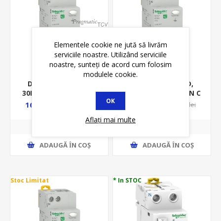
Elementele cookie ne jută să livrăm
serviciile noastre. Utilizând serviciile
noastre, sunteți de acord cum folosim
modulele cookie.
DIFERENTIAL 2MD,
DIFERENTIAL 2MD,
30MA/TIP AC, 1P+N C
300MA/TIP AC, 1P+N C
OK
40A, 4.5KA, RCBO, EZ
32A, 4.5KA, RCBO, EZ
169,73 lei
206,10 lei
194,87 lei
274,28 lei
Aflați mai multe
ADAUGĂ ȊN COŞ
ADAUGĂ ȊN COŞ
Stoc Limitat
* In STOC