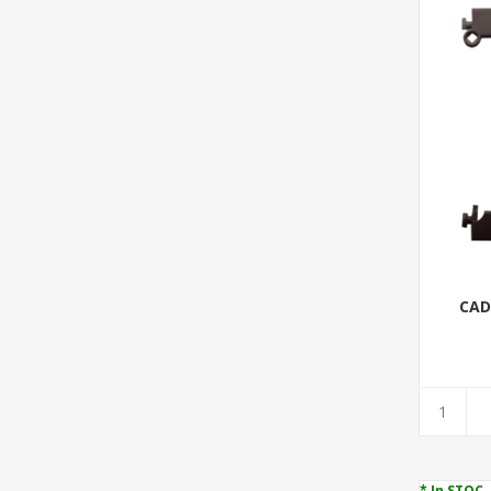
CAD
STAN
* In STOC