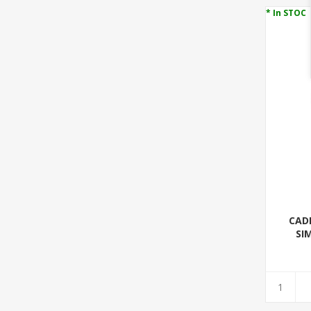
* In STOC
CAD
SI