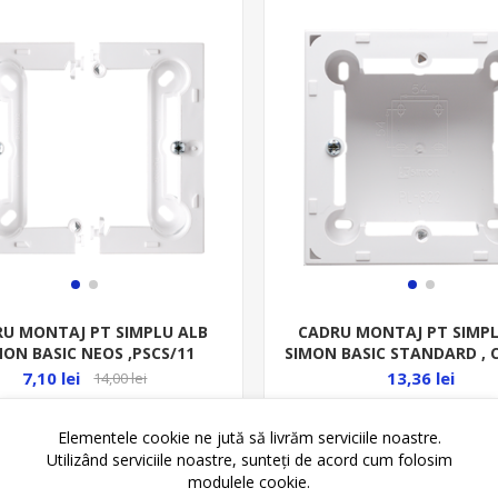
U MONTAJ PT SIMPLU ALB
CADRU MONTAJ PT SIMPL
MON BASIC NEOS ,PSCS/11
SIMON BASIC STANDARD , C
MPN1/11
7,10 lei
13,36 lei
14,00 lei
Elementele cookie ne jută să livrăm serviciile noastre.
ADAUGĂ ȊN COŞ
Utilizând serviciile noastre, sunteți de acord cum folosim
modulele cookie.