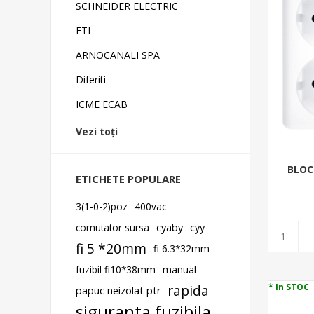
SCHNEIDER ELECTRIC
ETI
ARNOCANALI SPA
Diferiti
ICME ECAB
Vezi toți
BLOC
ETICHETE POPULARE
3(1-0-2)poz
400vac
comutator sursa
cyaby
cyy
fi 5 *20mm
fi 6.3*32mm
fuzibil fi10*38mm
manual
rapida
* In STOC
papuc neizolat ptr
siguranta fuzibila