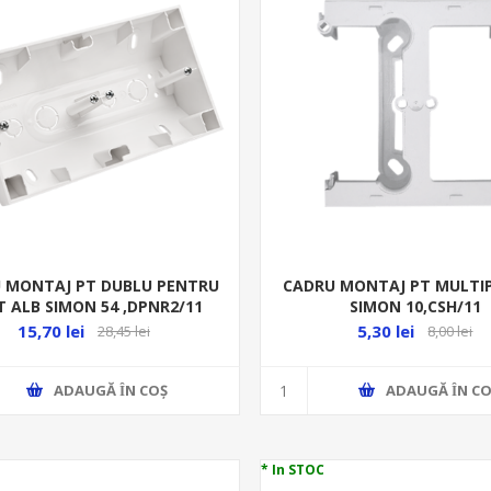
 MONTAJ PT DUBLU PENTRU
CADRU MONTAJ PT MULTI
T ALB SIMON 54 ,DPNR2/11
SIMON 10,CSH/11
15,70 lei
5,30 lei
28,45 lei
8,00 lei
ADAUGĂ ȊN COŞ
ADAUGĂ ȊN CO
* In STOC