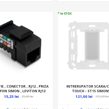
* In STOC
IE , CONECTOR , RJ12 , PRIZA
INTRERUPATOR SCARA/
FON SIMON , LEVITON RJ12
TOUCH - ST1S SIMON
15,25 lei
121,00 lei
25,65 lei
213,20 lei