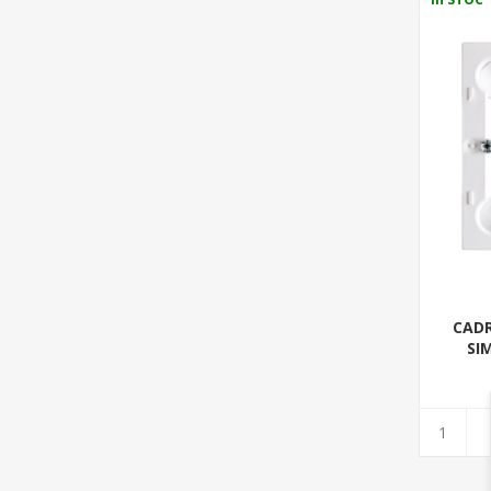
CADR
SI