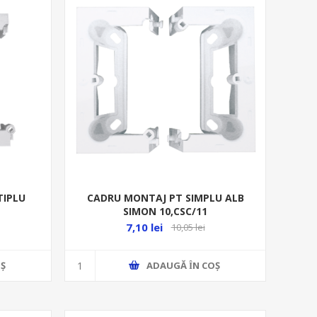
TIPLU
CADRU MONTAJ PT SIMPLU ALB
SIMON 10,CSC/11
7,10 lei
10,05 lei
Ş
ADAUGĂ ȊN COŞ