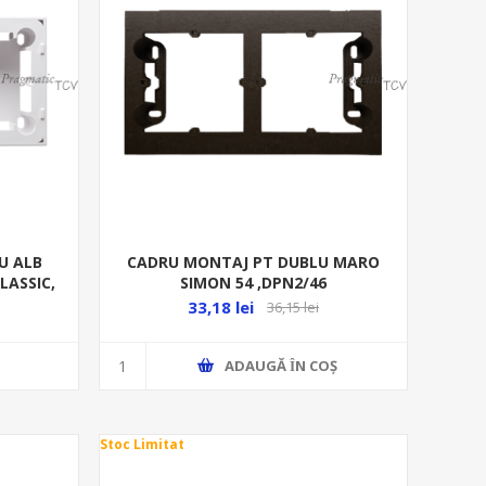
U ALB
CADRU MONTAJ PT DUBLU MARO
LASSIC,
SIMON 54 ,DPN2/46
33,18 lei
36,15 lei
ADAUGĂ ȊN COŞ
Stoc Limitat