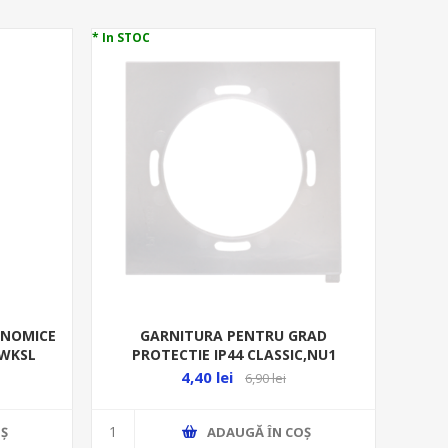
* In STOC
ONOMICE
GARNITURA PENTRU GRAD
 WKSL
PROTECTIE IP44 CLASSIC,NU1
4,40 lei
6,90 lei
Ş
ADAUGĂ ȊN COŞ