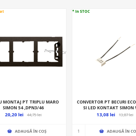
at
* In STOC
U MONTAJ PT TRIPLU MARO
CONVERTOR PT BECURI EC
SIMON 54 ,DPN3/46
SI LED KONTAKT SIMON
20,20 lei
13,08 lei
44,75 lei
13,87 lei
ADAUGĂ ȊN COŞ
ADAUGĂ ȊN CO