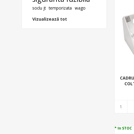
soclu jt
temporizata
wago
Vizualizează tot
CADRU
COL
* In STOC