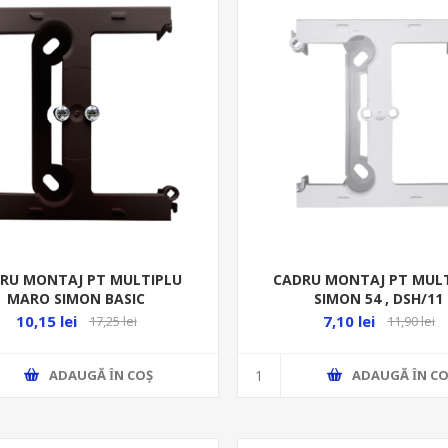
RU MONTAJ PT MULTIPLU
CADRU MONTAJ PT MUL
MARO SIMON BASIC
SIMON 54 , DSH/11
DARD,NEOS,CLASSIC PSH/47
10,15 lei
7,10 lei
17,25 lei
11,90 lei
ADAUGĂ ȊN COŞ
ADAUGĂ ȊN CO