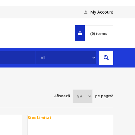
My Account
(0)
items
Afișează
pe pagină
Stoc Limitat