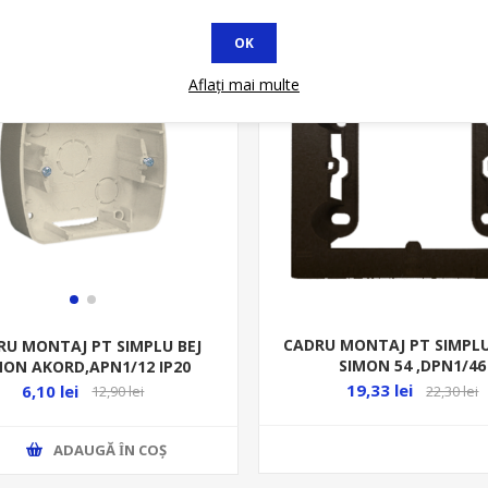
Stoc Limitat
OK
Aflați mai multe
CADRU MONTAJ PT SIMPL
RU MONTAJ PT SIMPLU BEJ
SIMON 54 ,DPN1/46
MON AKORD,APN1/12 IP20
19,33 lei
6,10 lei
22,30 lei
12,90 lei
ADAUGĂ ȊN COŞ