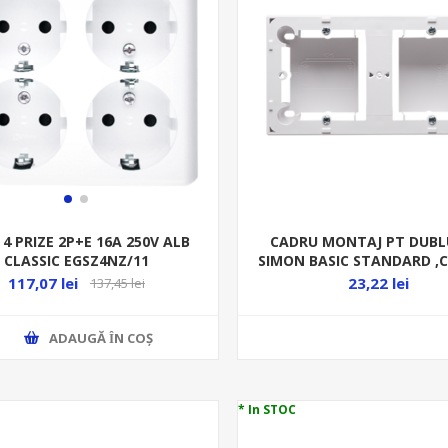
CADRU MONTAJ PT DUBL
 4 PRIZE 2P+E 16A 250V ALB
SIMON BASIC STANDARD ,C
CLASSIC EGSZ4NZ/11
MPN2/11
23,22 lei
117,07 lei
137,45 lei
ADAUGĂ ȊN COŞ
* In STOC