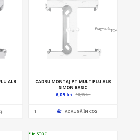
PLU ALB
CADRU MONTAJ PT MULTIPLU ALB
SIMON BASIC
STANDARD,NEOS,CLASSIC PSH/11
6,05 lei
10,15 lei
Ş
ADAUGĂ ȊN COŞ
* In STOC