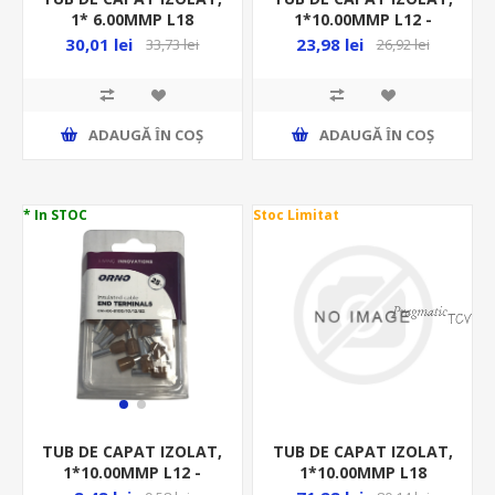
1* 6.00MMP L18
1*10.00MMP L12 -
-100BUC/PUNGA -
100BUC/PUNGA - MARO
30,01 lei
23,98 lei
33,73 lei
26,92 lei
NEGRU , E123/P100
ADAUGĂ ȊN COŞ
ADAUGĂ ȊN COŞ
* In STOC
Stoc Limitat
TUB DE CAPAT IZOLAT,
TUB DE CAPAT IZOLAT,
1*10.00MMP L18
1*10.00MMP L12 -
-100BUC/PUNGA - BEJ
25BUC/BLISTER - MARO