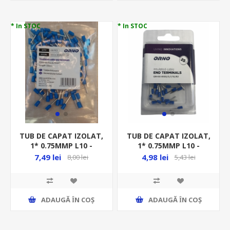
* In STOC
* In STOC
TUB DE CAPAT IZOLAT,
TUB DE CAPAT IZOLAT,
1* 0.75MMP L10 -
1* 0.75MMP L10 -
100BUC/PUNGA -
25BUC/BLISTER -
7,49 lei
4,98 lei
8,00 lei
5,43 lei
ALBASTRU OR-KK-
ALBASTRU
8100/0,7/10
ADAUGĂ ȊN COŞ
ADAUGĂ ȊN COŞ