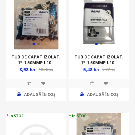
TUB DE CAPAT IZOLAT,
TUB DE CAPAT IZOLAT,
1* 1.50MMP L10 -
1* 1.50MMP L10 -
100BUC/PUNGA -
25BUC/BLISTER -
8,98 lei
5,48 lei
10,56 lei
5,97 lei
NEGRU OR-KK-
NEGRU
8100/1,5/10
ADAUGĂ ȊN COŞ
ADAUGĂ ȊN COŞ
* In STOC
* In STOC