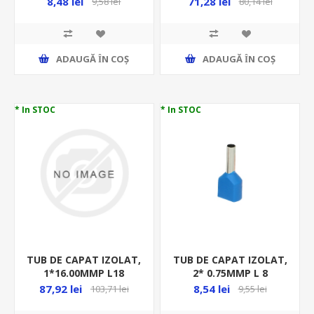
71,28 lei
8,48 lei
80,14 lei
9,58 lei
E125/P100
ADAUGĂ ȊN COŞ
ADAUGĂ ȊN COŞ
* In STOC
* In STOC
TUB DE CAPAT IZOLAT,
TUB DE CAPAT IZOLAT,
1*16.00MMP L18
2* 0.75MMP L 8
-100BUC/PUNGA -
-100BUC/PUNGA -
87,92 lei
8,54 lei
103,71 lei
9,55 lei
VERDE E127/P100
ALBASTRU OR