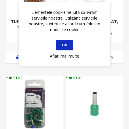
Elementele cookie ne jută să livrăm
serviciile noastre. Utilizând serviciile
TUB DE CAPAT IZOLAT,
TUB DE CAPAT IZOLAT,
noastre, sunteți de acord cum folosim
1* 4.00MMP L18
1* 4.00MMP L10 -
modulele cookie.
-100BUC/PUNGA - GRI
25BUC/BLISTER -
33,38 lei
5,98 lei
37,53 lei
7,05 lei
E121/P100
PORTOCALIU
OK
Aflați mai multe
ADAUGĂ ȊN COŞ
ADAUGĂ ȊN COŞ
* In STOC
* In STOC