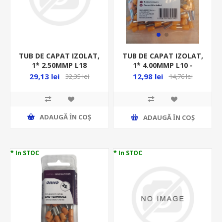
TUB DE CAPAT IZOLAT,
TUB DE CAPAT IZOLAT,
1* 2.50MMP L18
1* 4.00MMP L10 -
-100BUC/PUNGA -
100BUC/PUNGA -
29,13 lei
12,98 lei
32,35 lei
14,76 lei
ALBASTRU , E118/P100
PORTOCALIU
ADAUGĂ ȊN COŞ
ADAUGĂ ȊN COŞ
* In STOC
* In STOC