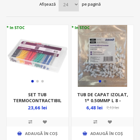
Afișează
pe pagină
* In STOC
* In STOC
SET TUB
TUB DE CAPAT IZOLAT,
TERMOCONTRACTIBIL
1* 0.50MMP L 8 -
2:1 COLORAT,
100BUC/PUNGA - ALB
23,66 lei
6,48 lei
7,13 lei
100BUC/SET
ADAUGĂ ȊN COŞ
ADAUGĂ ȊN COŞ