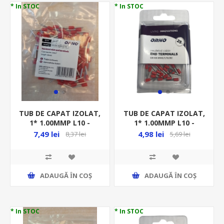
* In STOC
* In STOC
TUB DE CAPAT IZOLAT,
TUB DE CAPAT IZOLAT,
1* 1.00MMP L10 -
1* 1.00MMP L10 -
100BUC/PUNGA - ROSU
25BUC/BLISTER - ROSU,
7,49 lei
4,98 lei
8,37 lei
5,69 lei
ADAUGĂ ȊN COŞ
ADAUGĂ ȊN COŞ
* In STOC
* In STOC