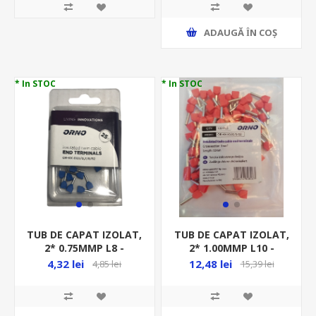
ADAUGĂ ȊN COŞ
* In STOC
* In STOC
TUB DE CAPAT IZOLAT,
TUB DE CAPAT IZOLAT,
2* 0.75MMP L8 -
2* 1.00MMP L10 -
25BUC/BLISTER -
100BUC/PUNGA - ROSU
4,32 lei
12,48 lei
4,85 lei
15,39 lei
ALBASTRU