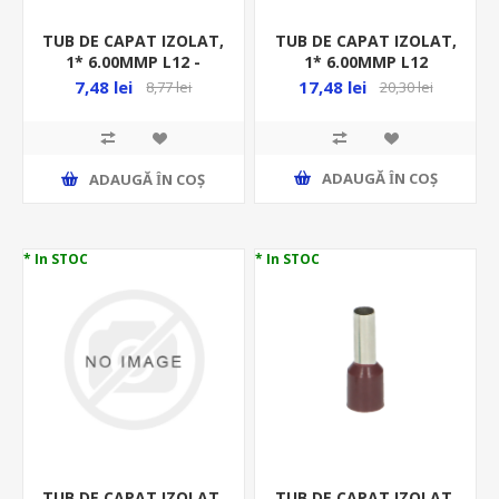
TUB DE CAPAT IZOLAT,
TUB DE CAPAT IZOLAT,
1* 6.00MMP L12
1* 6.00MMP L12 -
-100BUC/PUNGA -
25BUC/BLISTER - VERDE
17,48 lei
7,48 lei
20,30 lei
8,77 lei
VERDE
ADAUGĂ ȊN COŞ
ADAUGĂ ȊN COŞ
* In STOC
* In STOC
TUB DE CAPAT IZOLAT,
TUB DE CAPAT IZOLAT,