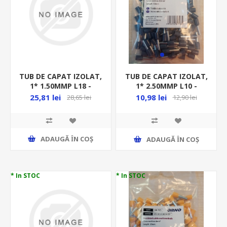
TUB DE CAPAT IZOLAT,
TUB DE CAPAT IZOLAT,
1* 1.50MMP L18 -
1* 2.50MMP L10 -
100BUC/PUNGA - ROSU,
100BUC/PUNGA - GRI
25,81 lei
10,98 lei
28,65 lei
12,90 lei
E115/P100
ADAUGĂ ȊN COŞ
ADAUGĂ ȊN COŞ
* In STOC
* In STOC