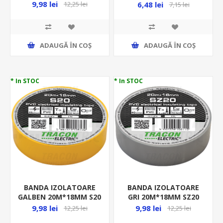
K20
BEL01-101ABS
9,98 lei
6,48 lei
12,25 lei
7,15 lei
ADAUGĂ ȊN COŞ
ADAUGĂ ȊN COŞ
* In STOC
* In STOC
BANDA IZOLATOARE
BANDA IZOLATOARE
GALBEN 20M*18MM S20
GRI 20M*18MM SZ20
9,98 lei
9,98 lei
12,25 lei
12,25 lei