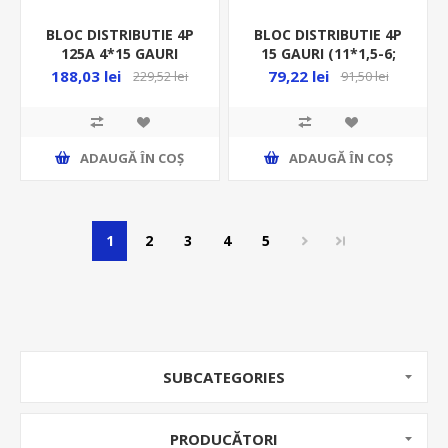
BLOC DISTRIBUTIE 4P
BLOC DISTRIBUTIE 4P
125A 4*15 GAURI
15 GAURI (11*1,5-6;
(1*9.5+3*8.5+11*6.5)MM
2*6-16; 2*10-16)MM
188,03 lei
79,22 lei
229,52 lei
91,50 lei
LGY412560
OR-LZ-8202/15
ADAUGĂ ȊN COŞ
ADAUGĂ ȊN COŞ
1
2
3
4
5
SUBCATEGORIES
PRODUCĂTORI