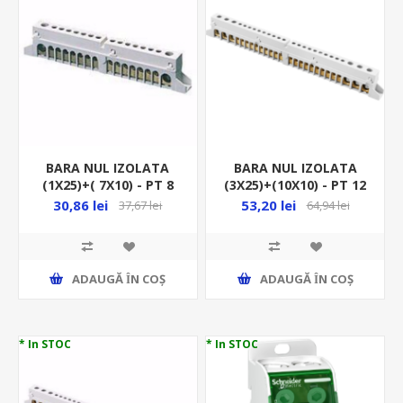
BARA NUL IZOLATA
BARA NUL IZOLATA
(1X25)+( 7X10) - PT 8
(3X25)+(10X10) - PT 12
MOD GW 40401
MOD GW 40402
30,86 lei
53,20 lei
37,67 lei
64,94 lei
ADAUGĂ ȊN COŞ
ADAUGĂ ȊN COŞ
* In STOC
* In STOC