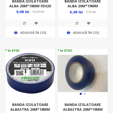
BANDA IZOLATOARE
BANDA IZOLATOARE
ALBA 20M*18MM FEH20
ALBA 20M*19MM
BEL01-101A
9,98 lei
6,48 lei
12,25 lei
7,15 lei
ADAUGĂ ȊN COŞ
ADAUGĂ ȊN COŞ
* In STOC
* In STOC
BANDA IZOLATOARE
BANDA IZOLATOARE
ALBASTRA 20M*18MM
ALBASTRA 20M*19MM