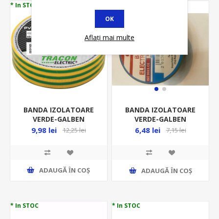
* In STOC
* In STOC
OK
Aflați mai multe
BANDA IZOLATOARE
BANDA IZOLATOARE
VERDE-GALBEN
VERDE-GALBEN
20M*18MM ZS20
20M*19MM BEL01-
9,98 lei
6,48 lei
12,25 lei
7,15 lei
101V-G
ADAUGĂ ȊN COŞ
ADAUGĂ ȊN COŞ
* In STOC
* In STOC