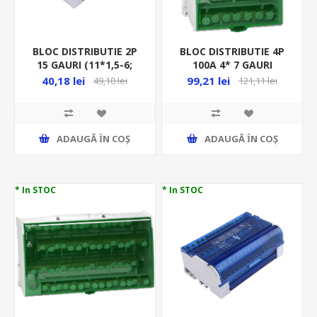
BLOC DISTRIBUTIE 2P
BLOC DISTRIBUTIE 4P
15 GAURI (11*1,5-6;
100A 4* 7 GAURI
2*6-16; 2*10-16)MM
(2*7.5+5*5.5)MM
40,18 lei
99,21 lei
49,10 lei
121,11 lei
OR-LZ-8201/15
LGY410028
ADAUGĂ ȊN COŞ
ADAUGĂ ȊN COŞ
* In STOC
* In STOC