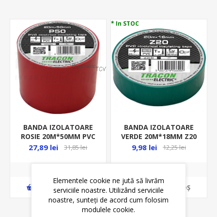
* In STOC
BANDA IZOLATOARE
BANDA IZOLATOARE
ROSIE 20M*50MM PVC
VERDE 20M*18MM Z20
IGNIFUGA P50
27,89 lei
9,98 lei
31,85 lei
12,25 lei
Elementele cookie ne jută să livrăm
ADAUGĂ ȊN COŞ
ADAUGĂ ȊN COŞ
serviciile noastre. Utilizând serviciile
noastre, sunteți de acord cum folosim
modulele cookie.