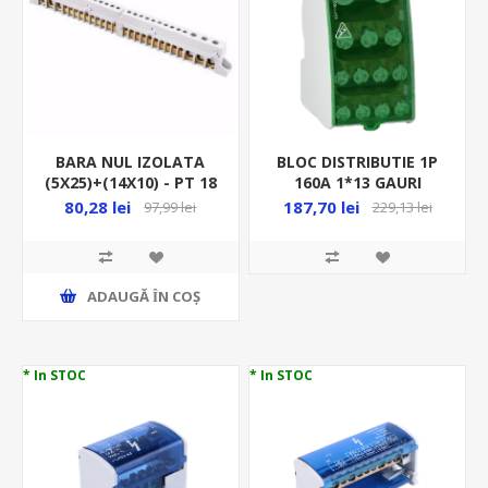
BARA NUL IZOLATA
BLOC DISTRIBUTIE 1P
(5X25)+(14X10) - PT 18
160A 1*13 GAURI
MOD GW 40404
(2*12+3*7.5+8*5.8)MM
80,28 lei
187,70 lei
97,99 lei
229,13 lei
LGY116013
ADAUGĂ ȊN COŞ
* In STOC
* In STOC