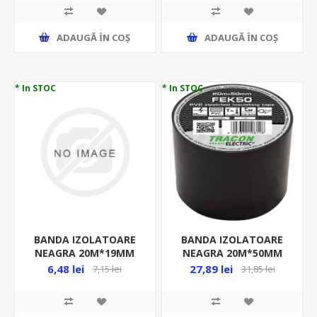
ADAUGĂ ȊN COŞ
ADAUGĂ ȊN COŞ
* In STOC
* In STOC
BANDA IZOLATOARE
BANDA IZOLATOARE
NEAGRA 20M*19MM
NEAGRA 20M*50MM
BEL01-101N
PVC IGNIFUGA FEK50
6,48 lei
27,89 lei
7,15 lei
31,85 lei