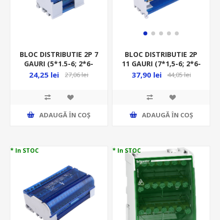
BLOC DISTRIBUTIE 2P 7
BLOC DISTRIBUTIE 2P
GAURI (5*1.5-6; 2*6-
11 GAURI (7*1,5-6; 2*6-
16)MM OR-LZ-8201/7
16; 2*10-16)MM OR-LZ-
24,25 lei
37,90 lei
27,06 lei
44,05 lei
8201/11
ADAUGĂ ȊN COŞ
ADAUGĂ ȊN COŞ
* In STOC
* In STOC