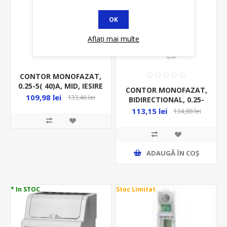
OK
Aflați mai multe
CONTOR MONOFAZAT,
0.25-5( 40)A, MID, IESIRE
CONTOR MONOFAZAT,
PULS, 1MD, DIGITAL, PE
109,98 lei
133,46 lei
BIDIRECTIONAL, 0.25-
SINA
5(100)A, MID, IESIRE
113,15 lei
134,88 lei
PULS, 1MD, DIGITAL, PE
SINA, CLASA B
ADAUGĂ ȊN COŞ
* In STOC
Stoc Limitat