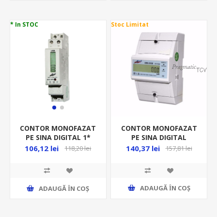
* In STOC
Stoc Limitat
CONTOR MONOFAZAT
CONTOR MONOFAZAT
PE SINA DIGITAL
PE SINA DIGITAL 1*
1*10(100)A 4.5MD
5(45)A 1MD
140,37 lei
106,12 lei
157,81 lei
118,20 lei
ADAUGĂ ȊN COŞ
ADAUGĂ ȊN COŞ