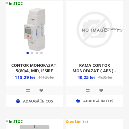
* In STOC
RAMA CONTOR
CONTOR MONOFAZAT,
MONOFAZAT ( ABS ) -
5(80)A, MID, IESIRE
SUPORT
PULS, BUTON RESET,
40,25 lei
118,29 lei
49,35 lei
141,20 lei
2MD, DIGITAL, PE SINA
ADAUGĂ ȊN COŞ
ADAUGĂ ȊN COŞ
* In STOC
Stoc Limitat