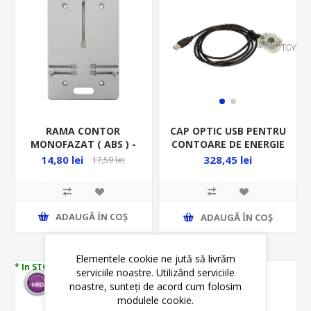
RAMA CONTOR
CAP OPTIC USB PENTRU
MONOFAZAT ( ABS ) -
CONTOARE DE ENERGIE
SUPORT CONTOR
OR-WE-518
14,80 lei
328,45 lei
17,59 lei
ADAUGĂ ȊN COŞ
ADAUGĂ ȊN COŞ
Elementele cookie ne jută să livrăm
* In STOC
* In STOC
serviciile noastre. Utilizând serviciile
noastre, sunteți de acord cum folosim
modulele cookie.