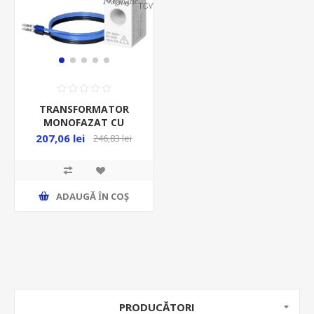
TRANSFORMATOR
MONOFAZAT CU
CONTROL AL
207,06 lei
246,83 lei
MASURARII, MAX.
230VAC/63A, TUYA
SMART WI-FI
ADAUGĂ ȊN COŞ
PRODUCĂTORI