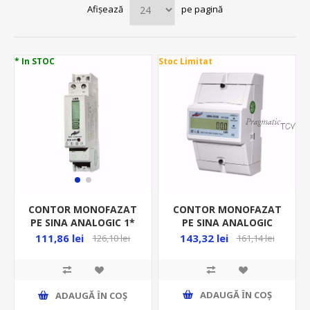
Afișează
pe pagină
* In STOC
Stoc Limitat
CONTOR MONOFAZAT
CONTOR MONOFAZAT
PE SINA ANALOGIC
PE SINA ANALOGIC 1*
1*10(100)A 4.5MD
5(45)A 1MD
143,32 lei
111,86 lei
161,14 lei
126,10 lei
ADAUGĂ ȊN COŞ
ADAUGĂ ȊN COŞ