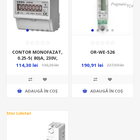
CONTOR MONOFAZAT,
OR-WE-526
0.25-5( 80)A, 230V,
DIGITAL, PE SINA
114,30 lei
190,91 lei
136,26 lei
227,59 lei
ADAUGĂ ȊN COŞ
ADAUGĂ ȊN COŞ
Stoc Limitat