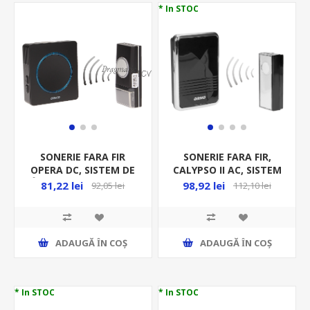
* In STOC
SONERIE FARA FIR
SONERIE FARA FIR,
OPERA DC, SISTEM DE
CALYPSO II AC, SISTEM
ÎNVATAREOR-DB-YK-
INVATARE OR-DB-QS-
81,22 lei
98,92 lei
92,05 lei
112,10 lei
118
159
ADAUGĂ ȊN COŞ
ADAUGĂ ȊN COŞ
* In STOC
* In STOC