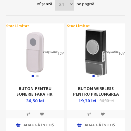
Afișează
pe pagină
Stoc Limitat
Stoc Limitat
BUTON PENTRU
BUTON WIRELESS
SONERIE FARA FIR,
PENTRU PRELUNGIREA
SERIA FADO
SONERIEI OR-DB-YK-118
36,50 lei
19,30 lei
36,30 lei
ADAUGĂ ȊN COŞ
ADAUGĂ ȊN COŞ