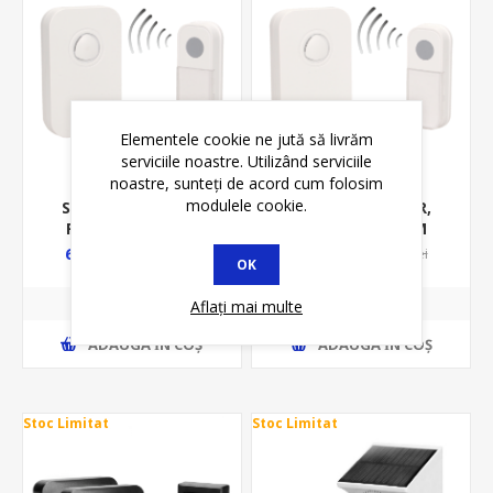
Elementele cookie ne jută să livrăm
serviciile noastre. Utilizând serviciile
noastre, sunteți de acord cum folosim
modulele cookie.
SONERIE FARA FIR,
SONERIE FARA FIR,
FADO DC, SISTEM
FADO DC, SISTEM
INVATARE, 240V, OR-
INVATARE, OR-DB-KF-
69,04 lei
52,65 lei
79,00 lei
63,75 lei
OK
DB-KF-135
134
Aflați mai multe
ADAUGĂ ȊN COŞ
ADAUGĂ ȊN COŞ
Stoc Limitat
Stoc Limitat