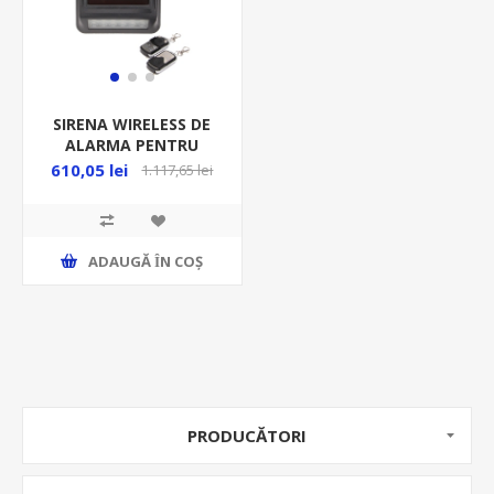
SIRENA WIRELESS DE
ALARMA PENTRU
BARIERE INFRAROSII
610,05 lei
1.117,65 lei
ADAUGĂ ȊN COŞ
PRODUCĂTORI