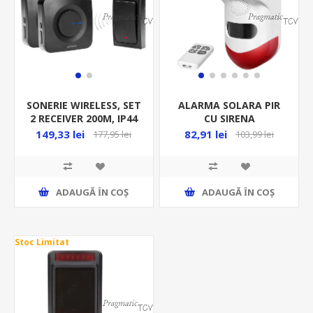
SONERIE WIRELESS, SET
ALARMA SOLARA PIR
2 RECEIVER 200M, IP44
CU SIRENA
230V 36 MELODII,
INCORPORATA, WI-FI SI
149,33 lei
82,91 lei
177,95 lei
103,99 lei
BUTON FARA BATERIE,
TELECOMANDA,
NEGRU, SISTEM DE Î
COMPATIBILA CU TUYA
AS-7
ADAUGĂ ȊN COŞ
ADAUGĂ ȊN COŞ
Stoc Limitat