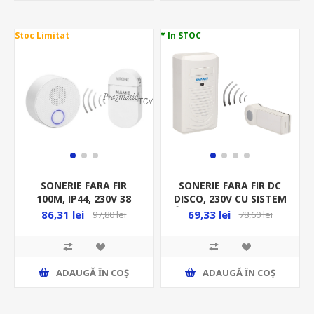
Stoc Limitat
* In STOC
SONERIE FARA FIR
SONERIE FARA FIR DC
100M, IP44, 230V 38
DISCO, 230V CU SISTEM
MELODII, BUTON FARA
ÎNVATARE, OR-DB-KH-
86,31 lei
69,33 lei
97,80 lei
78,60 lei
BATERIE, ALB, SISTEM
123
DE ÎNVATARE OR-
ADAUGĂ ȊN COŞ
ADAUGĂ ȊN COŞ