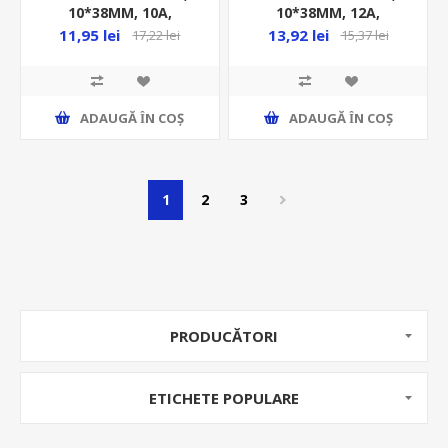
10*38MM, 10A,
10*38MM, 12A,
1000VDC, GPV, ST-10PV
1000VDC, GPV, ST-10PV
11,95 lei
13,92 lei
17,22 lei
15,37 lei
ADAUGĂ ȊN COŞ
ADAUGĂ ȊN COŞ
1
2
3
PRODUCĂTORI
ETICHETE POPULARE