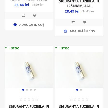
SIGURANTA FUZIBILA, FI
283
28,46 lei
33,05 lei
10*38MM, 32A,
1000VDC, GPV,
28,49 lei
32,45 lei
ADAUGĂ ȊN COŞ
ADAUGĂ ȊN COŞ
* In STOC
* In STOC
SIGURANTA FUZIBILA, FI
SIGURANTA FUZIBILA, FI