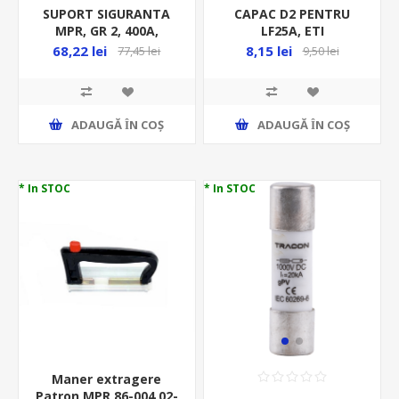
SUPORT SIGURANTA
CAPAC D2 PENTRU
MPR, GR 2, 400A,
LF25A, ETI
MF0006-19341
68,22 lei
8,15 lei
77,45 lei
9,50 lei
ADAUGĂ ȊN COŞ
ADAUGĂ ȊN COŞ
* In STOC
* In STOC
Maner extragere
Patron MPR 86-004 02-