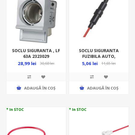
SOCLU SIGURANTA , LF
SOCLU SIGURANTA
63A 2323029
FUZIBILA AUTO,
5*20MM, CU SURUB, PE
28,99 lei
5,06 lei
30,68 lei
11,65 lei
CABLU, BF 53L
ADAUGĂ ȊN COŞ
ADAUGĂ ȊN COŞ
* In STOC
* In STOC