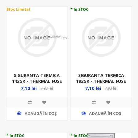
Stoc Limitat
* In STOC
SIGURANTA TERMICA
SIGURANTA TERMICA
142GR - THERMAL FUSE
192GR - THERMAL FUSE
- TZ D-142 8334
- TZ D-192 8338
7,10 lei
7,10 lei
7,93 lei
7,93 lei
ADAUGĂ ȊN COŞ
ADAUGĂ ȊN COŞ
* In STOC
* In STOC