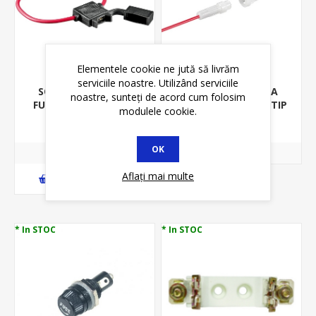
Elementele cookie ne jută să livrăm
serviciile noastre. Utilizând serviciile
SOCLU SIGURANTA
SOCLU SIGURANTA
noastre, sunteți de acord cum folosim
FUZIBILA AUTO, MAX
FUZIBILA, 5*20MM, TIP
modulele cookie.
25A, 25525
BAIONETA,PE
8,11 lei
4,05 lei
9,50 lei
CABLU,25503
OK
Aflați mai multe
ADAUGĂ ȊN COŞ
* In STOC
* In STOC