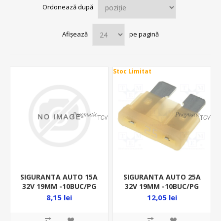
Ordonează după
Afișează
pe pagină
Stoc Limitat
SIGURANTA AUTO 15A
SIGURANTA AUTO 25A
32V 19MM -10BUC/PG
32V 19MM -10BUC/PG
ALBASTRU
CREM
8,15 lei
12,05 lei
0287015.PXCN/P10
0287025.PXCN/P10