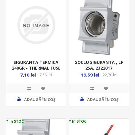
SIGURANTA TERMICA
SOCLU SIGURANTA , LF
240GR - THERMAL FUSE
25A, 2322017
- TZ D-240 8342
7,10 lei
19,59 lei
7,56 lei
22,70 lei
ADAUGĂ ȊN COŞ
ADAUGĂ ȊN COŞ
* In STOC
* In STOC