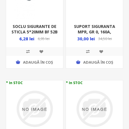
SOCLU SIGURANTE DE
SUPORT SIGURANTA
STICLA 5*20MM BF 52B
MPR, GR 0, 160A,
MF0006-19338
6,28 lei
30,00 lei
6,95 lei
34,50 lei
ADAUGĂ ȊN COŞ
ADAUGĂ ȊN COŞ
* In STOC
* In STOC