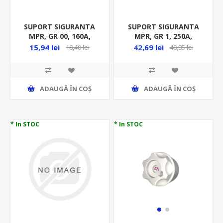
SUPORT SIGURANTA
SUPORT SIGURANTA
MPR, GR 00, 160A,
MPR, GR 1, 250A,
MF0006-19337
MF0006-19339
15,94 lei
42,69 lei
18,40 lei
48,85 lei
ADAUGĂ ȊN COŞ
ADAUGĂ ȊN COŞ
* In STOC
* In STOC