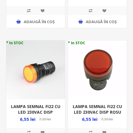
ADAUGĂ ȊN COŞ
ADAUGĂ ȊN COŞ
* In STOC
* In STOC
LAMPA SEMNAL FI22 CU
LAMPA SEMNAL FI22 CU
LED 230VAC DISP
LED 230VAC DISP ROSU
GALBEN 02-535
02-534
6,55 lei
6,55 lei
7,30 lei
7,30 lei