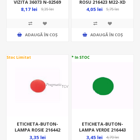
VIZITA 36073 N-02569
ROSU 216423 M22-XD
8,17 lei
4,05 lei
9,35 lei
5,75 lei
ADAUGĂ ȊN COŞ
ADAUGĂ ȊN COŞ
Stoc Limitat
* In STOC
ETICHETA-BUTON-
ETICHETA-BUTON-
LAMPA ROSIE 216442
LAMPA VERDE 216443
M22-XDL-R
M22-XDL-G
3,35 lei
3,45 lei
4,70 lei