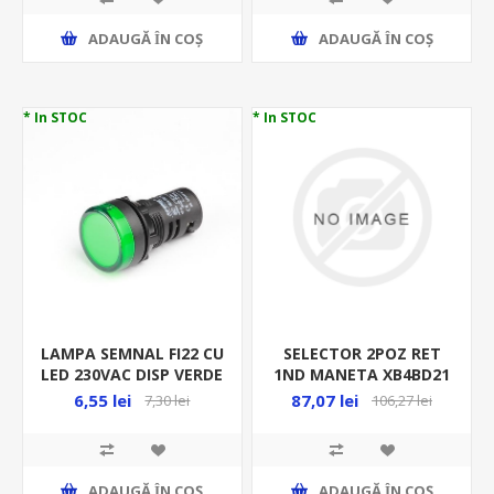
ADAUGĂ ȊN COŞ
ADAUGĂ ȊN COŞ
* In STOC
* In STOC
LAMPA SEMNAL FI22 CU
SELECTOR 2POZ RET
LED 230VAC DISP VERDE
1ND MANETA XB4BD21
02-533
6,55 lei
87,07 lei
7,30 lei
106,27 lei
ADAUGĂ ȊN COŞ
ADAUGĂ ȊN COŞ