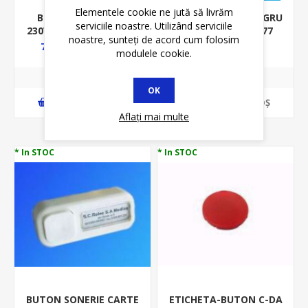
Elementele cookie ne jută să livrăm
BUTON DUBLU 12A
BUTON SONERIE NEGRU
serviciile noastre. Utilizând serviciile
230VAC IP54 5CONT ( I-
5306 02351 N-95277
noastre, sunteți de acord cum folosim
O) INTR DE SIG CU
70,68 lei
6,45 lei
79,45 lei
7,35 lei
modulele cookie.
RELEU NEGRU SSTM-
035
OK
ADAUGĂ ȊN COŞ
ADAUGĂ ȊN COŞ
Aflați mai multe
* In STOC
* In STOC
BUTON SONERIE CARTE
ETICHETA-BUTON C-DA