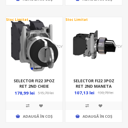
Stoc Limitat
Stoc Limitat
SELECTOR FI22 3POZ
SELECTOR FI22 3POZ
RET 2ND MANETA
RET 2ND CHEIE
XB4BD33
XB4BG03
107,13 lei
178,99 lei
130,78 lei
515,70 lei
ADAUGĂ ȊN COŞ
ADAUGĂ ȊN COŞ