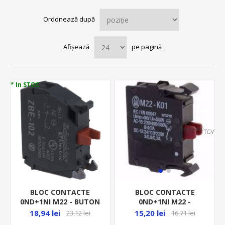
Ordonează după
Afișează
pe pagină
* In STOC
BLOC CONTACTE
BLOC CONTACTE
0ND+1NI M22 - BUTON
0ND+1NI M22 -
C-DA ZBE102
BUTON/SELECTOR C-DA
18,94 lei
15,20 lei
23,12 lei
16,71 lei
216378