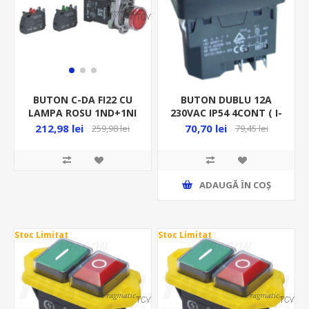
BUTON DUBLU 12A
BUTON C-DA FI22 CU
230VAC IP54 4CONT ( I-
LAMPA ROSU 1ND+1NI
O) INTR DE SIG CU
120V XB4BW3435
70,70 lei
212,98 lei
79,45 lei
259,98 lei
RELEU NEGRU SSTM-03
ADAUGĂ ȊN COŞ
Stoc Limitat
Stoc Limitat