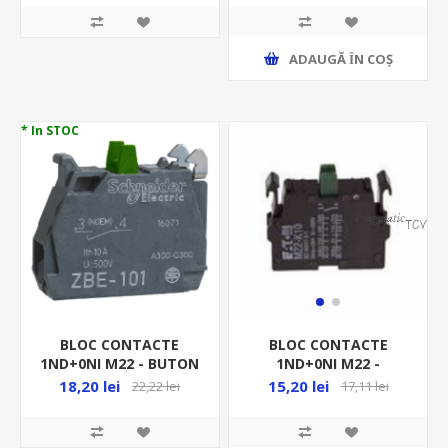
ADAUGĂ ȊN COŞ
* In STOC
BLOC CONTACTE
BLOC CONTACTE
1ND+0NI M22 - BUTON
1ND+0NI M22 -
C-DA ZBE101
BUTON/SELECTOR C-DA
18,20 lei
15,20 lei
22,22 lei
17,11 lei
216376