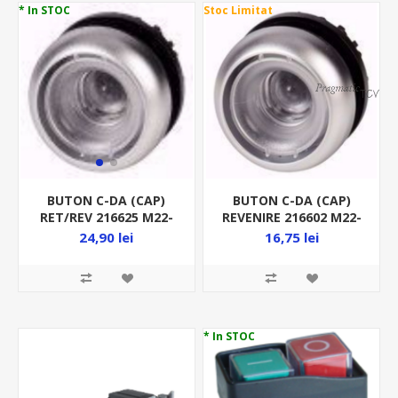
* In STOC
Stoc Limitat
BUTON C-DA (CAP)
BUTON C-DA (CAP)
REVENIRE 216602 M22-
RET/REV 216625 M22-
D-X FARA
DR-X FARA
16,75 lei
24,90 lei
DISPERSOR(LENTILA)
DISPERSOR(LENTILA)
* In STOC