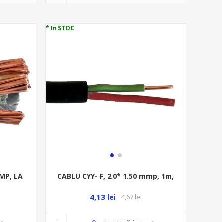
* In STOC
MMP, LA
CABLU CYY- F, 2.0* 1.50 mmp, 1m,
4,13 lei
4,67 lei