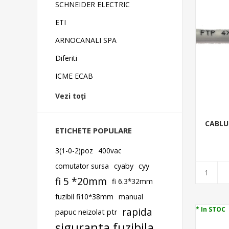
SCHNEIDER ELECTRIC
ETI
ARNOCANALI SPA
Diferiti
ICME ECAB
Vezi toți
CABLU
ETICHETE POPULARE
3(1-0-2)poz
400vac
comutator sursa
cyaby
cyy
fi 5 *20mm
fi 6.3*32mm
fuzibil fi10*38mm
manual
rapida
* In STOC
papuc neizolat ptr
siguranta fuzibila