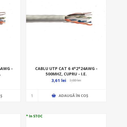
CABLU UTP CAT 6 4*2*24AWG -
4AWG -
500MHZ, CUPRU - I.E.
.
3,61 lei
3,88 lei
ADAUGĂ ȊN COŞ
Ş
* In STOC