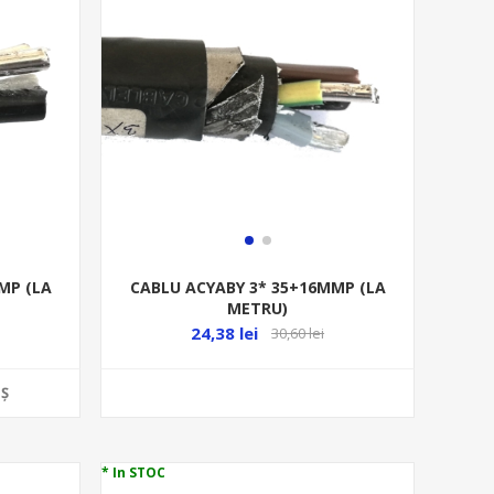
MP (LA
CABLU ACYABY 3* 35+16MMP (LA
METRU)
24,38 lei
30,60 lei
Ş
* In STOC