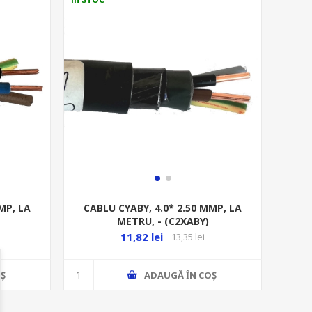
MP, LA
CABLU CYABY, 4.0* 2.50 MMP, LA
METRU, - (C2XABY)
11,82 lei
13,35 lei
Ş
ADAUGĂ ȊN COŞ