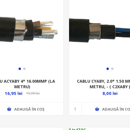
U ACYABY 4* 16.00MMP (LA
CABLU CYABY, 2.0* 1.50 M
METRU)
METRU, - ( C2XABY 
16,95 lei
8,00 lei
19,09 lei
ADAUGĂ ȊN COŞ
ADAUGĂ ȊN CO
* In STOC