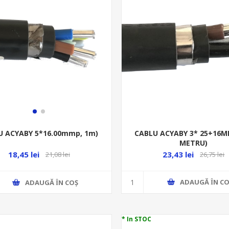
CABLU ACYABY 3* 25+16M
U ACYABY 5*16.00mmp, 1m)
METRU)
23,43 lei
18,45 lei
26,75 lei
21,08 lei
ADAUGĂ ȊN CO
ADAUGĂ ȊN COŞ
* In STOC