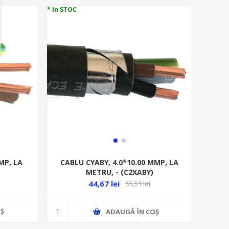
* In STOC
MP, LA
CABLU CYABY, 4.0*10.00 MMP, LA
METRU, - (C2XABY)
44,67 lei
55,51 lei
Ş
ADAUGĂ ȊN COŞ