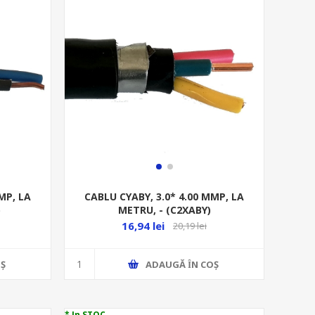
MP, LA
CABLU CYABY, 3.0* 4.00 MMP, LA
)
METRU, - (C2XABY)
16,94 lei
20,19 lei
Ş
ADAUGĂ ȊN COŞ
* In STOC