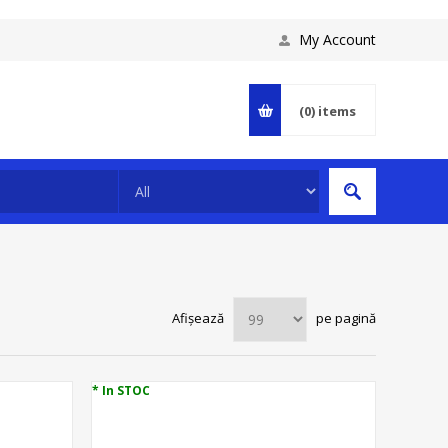
My Account
(0)
items
Afișează
pe pagină
* In STOC