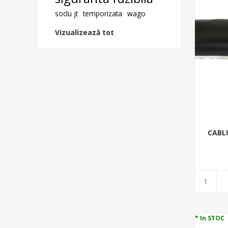
soclu jt
temporizata
wago
Vizualizează tot
CABL
* In STOC