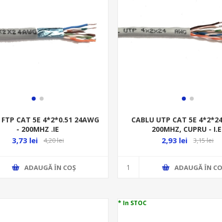
 FTP CAT 5E 4*2*0.51 24AWG
CABLU UTP CAT 5E 4*2*2
- 200MHZ .IE
200MHZ, CUPRU - I.E
3,73 lei
2,93 lei
4,20 lei
3,15 lei
ADAUGĂ ȊN COŞ
ADAUGĂ ȊN CO
* In STOC