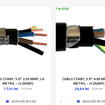
* In STOC
U CYABY, 5.0* 2.50 MMP, LA
CABLU CYABY, 5.0* 4.00 M
METRU, - (C2XABY)
METRU, - (C2XABY)
17,01 lei
24,64 lei
17,35 lei
29,05 lei
ADAUGĂ ȊN COŞ
ADAUGĂ ȊN CO