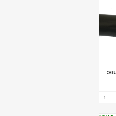
CABL
* In STOC