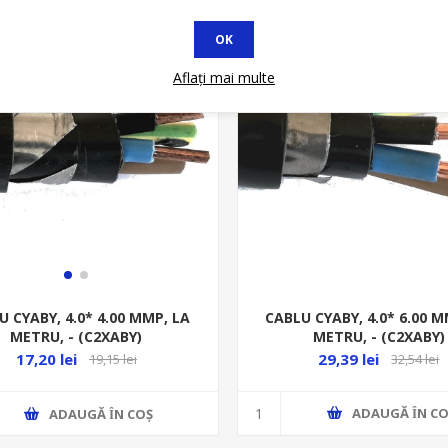
* In STOC
OK
Aflați mai multe
CABLU CYABY, 4.0* 6.00 M
U CYABY, 4.0* 4.00 MMP, LA
METRU, - (C2XABY)
METRU, - (C2XABY)
29,39 lei
17,20 lei
32,54 lei
19,15 lei
ADAUGĂ ȊN CO
ADAUGĂ ȊN COŞ