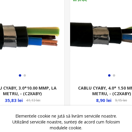
 CYABY, 3.0*10.00 MMP, LA
CABLU CYABY, 4.0* 1.50 M
METRU, - (C2XABY)
METRU, - (C2XABY)
35,83 lei
8,90 lei
41,13 lei
9,15 lei
Elementele cookie ne jută să livrăm serviciile noastre.
ADAUGĂ ȊN COŞ
ADAUGĂ ȊN CO
Utilizând serviciile noastre, sunteți de acord cum folosim
modulele cookie.