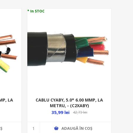
* In STOC
MP, LA
CABLU CYABY, 5.0* 6.00 MMP, LA
METRU, - (C2XABY)
35,99 lei
42,73 lei
Ş
ADAUGĂ ȊN COŞ