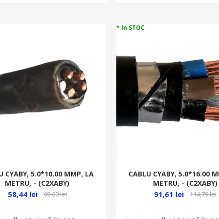
* In STOC
 CYABY, 5.0*10.00 MMP, LA
CABLU CYABY, 5.0*16.00 
METRU, - (C2XABY)
METRU, - (C2XABY)
58,44 lei
91,61 lei
69,60 lei
114,79 lei