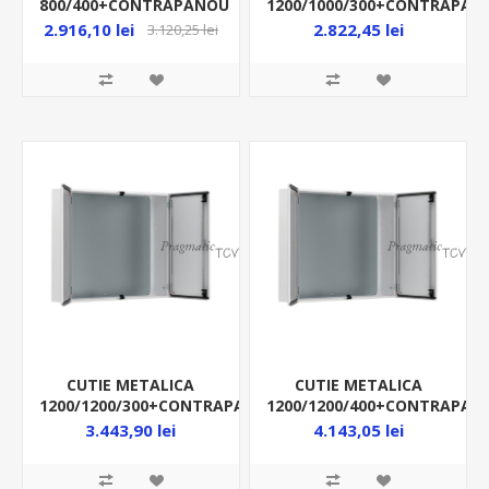
800/400+CONTRAPANOU
1200/1000/300+CONTRAPAN
IP66 MAS1208040R5
IP55 MAD1201030R5
2.916,10 lei
2.822,45 lei
3.120,25 lei
CUTIE METALICA
CUTIE METALICA
1200/1200/300+CONTRAPANOU
1200/1200/400+CONTRAPAN
IP55 MAD1201230R5
IP55 MAD1201240R5
3.443,90 lei
4.143,05 lei