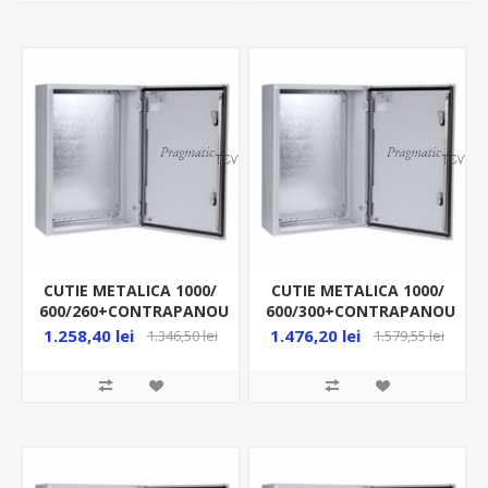
CUTIE METALICA 1000/
CUTIE METALICA 1000/
600/260+CONTRAPANOU
600/300+CONTRAPANOU
IP66 MAS1006026R5
IP66 MAS1006030R5
1.258,40 lei
1.476,20 lei
1.346,50 lei
1.579,55 lei