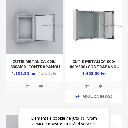
CUTIE METALICA 600/
CUTIE METALICA 600/
600/400+CONTRAPANOU
800/300+CONTRAPANOU
IP66 MAS0606040R5
IP55 MAD0608030R5
1.191,85 lei
1.463,00 lei
1.275,30 lei
ADAUGĂ ȊN COŞ
Elementele cookie ne jută să livrăm
serviciile noastre. Utilizând serviciile