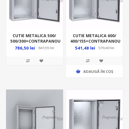
CUTIE METALICA 500/
CUTIE METALICA 600/
500/300+CONTRAPANOU
400/155+CONTRAPANOU
IP66 MAS0505030R5
IP66 MAS0604015R5
786,50 lei
541,48 lei
841,55 lei
579,40 lei
ADAUGĂ ȊN COŞ