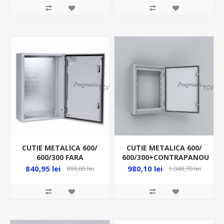
CUTIE METALICA 600/
CUTIE METALICA 600/
600/300 FARA
600/300+CONTRAPANOU
CONTRAPANOU IP66
IP66 MAS0606030R5
840,95 lei
980,10 lei
899,80 lei
1.048,70 lei
MAS0606030PER5