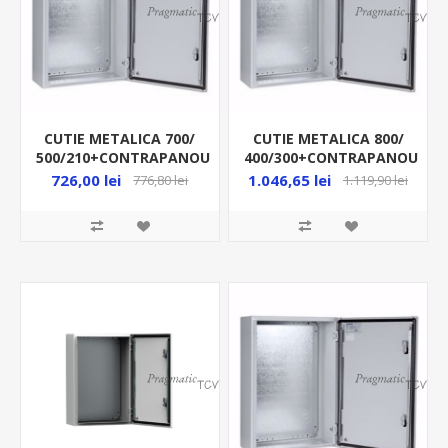
CUTIE METALICA 700/
CUTIE METALICA 800/
500/210+CONTRAPANOU
400/300+CONTRAPANOU
IP66 MAS0705021R5
IP66 MAS0804030R5
726,00 lei
1.046,65 lei
776,80 lei
1.119,90 lei