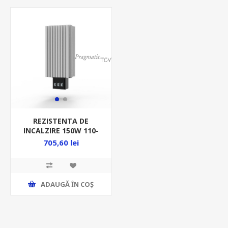
REZISTENTA DE
INCALZIRE 150W 110-
250VAC PT CUTII
705,60 lei
METAL EHG150
ADAUGĂ ȊN COŞ