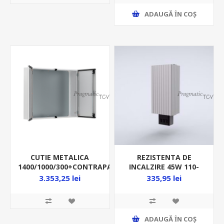
ADAUGĂ ȊN COŞ
CUTIE METALICA
REZISTENTA DE
1400/1000/300+CONTRAPANOU
INCALZIRE 45W 110-
IP55 MAD1401030R5
250VAC/DC PT CUTII
3.353,25 lei
335,95 lei
METAL EHG045
ADAUGĂ ȊN COŞ