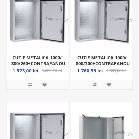
CUTIE METALICA 1000/
CUTIE METALICA 1000/
800/260+CONTRAPANOU
800/300+CONTRAPANOU
IP66 MAS1008026R5
IP66 MAS1008030R5
1.573,00 lei
1.760,55 lei
1.683,10 lei
1.883,80 lei