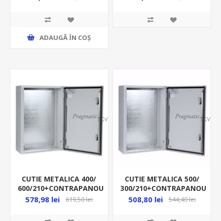
ADAUGĂ ȊN COŞ
CUTIE METALICA 400/
CUTIE METALICA 500/
600/210+CONTRAPANOU
300/210+CONTRAPANOU
IP66 MAS0406021R5
IP66 MAS0503021R5
578,98 lei
508,80 lei
619,50 lei
544,40 lei