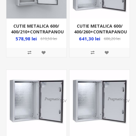
CUTIE METALICA 600/
CUTIE METALICA 600/
400/210+CONTRAPANOU
400/260+CONTRAPANOU
IP66 MAS0604021R5
IP66 MAS0604026R5
578,98 lei
641,30 lei
619,50 lei
686,20 lei