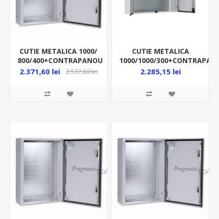
CUTIE METALICA 1000/
CUTIE METALICA
800/400+CONTRAPANOU
1000/1000/300+CONTRAPAN
IP66 MAS1008040R5
IP55 MAD1001030R5
2.371,60 lei
2.285,15 lei
2.537,60 lei