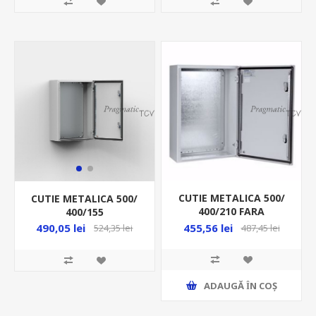
CUTIE METALICA 500/
CUTIE METALICA 500/
400/210 FARA
400/155
CONTRAPANOU IP60
+CONTRAPANOU IP66
455,56 lei
490,05 lei
487,45 lei
524,35 lei
MAS0504021PER5
MAS0504015R5
ADAUGĂ ȊN COŞ