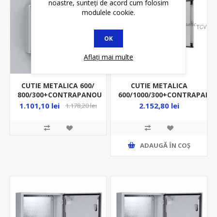
noastre, sunteți de acord cum folosim
modulele cookie.
OK
Aflați mai multe
CUTIE METALICA 600/
CUTIE METALICA
800/300+CONTRAPANOU
600/1000/300+CONTRAPANO
IP66 MAS0608030R5
IP55 MAD0601030XR5
1.101,10 lei
2.152,80 lei
1.178,20 lei
ADAUGĂ ȊN COŞ