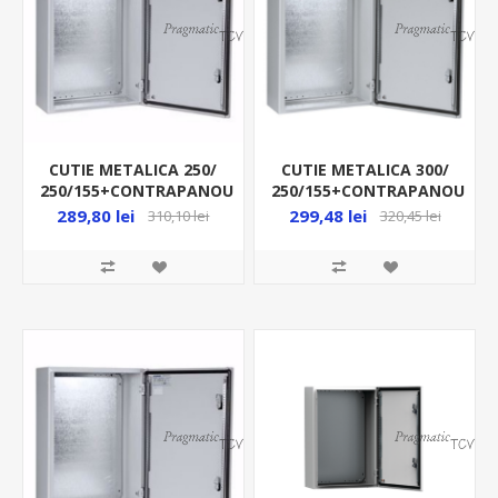
CUTIE METALICA 250/
CUTIE METALICA 300/
250/155+CONTRAPANOU
250/155+CONTRAPANOU
IP66 MAS0252515R5
IP66 MAS0302515R5
289,80 lei
299,48 lei
310,10 lei
320,45 lei