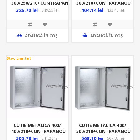
300/210+CONTRAPANOU
300/250/210+CONTRAPANOU
IP66 MAS0403021R5
IP66 MAS0302521R5
404,14 lei
326,70 lei
432,45 lei
349,55 lei
ADAUGĂ ȊN COŞ
ADAUGĂ ȊN COŞ
Stoc Limitat
CUTIE METALICA 400/
CUTIE METALICA 400/
400/210+CONTRAPANOU
500/210+CONTRAPANOU
IP66 MAS0404021R5
IP66 MAS0405021R5
505,78 lei
568,10 lei
541,20 lei
607,85 lei