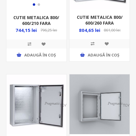
CUTIE METALICA 800/
CUTIE METALICA 800/
600/260 FARA
600/210 FARA
CONTRAPANOU IP66
CONTRAPANOU IP66
804,65 lei
744,15 lei
861,00 lei
796,25 lei
MAS0806026PER5
MAS0806021PER5
ADAUGĂ ȊN COŞ
ADAUGĂ ȊN COŞ