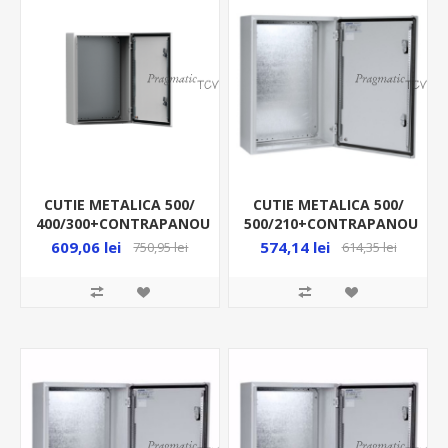
CUTIE METALICA 500/
CUTIE METALICA 500/
400/300+CONTRAPANOU
500/210+CONTRAPANOU
IP66 MAS0504030R5
IP66 MAS0505021R5
609,06 lei
574,14 lei
750,95 lei
614,35 lei