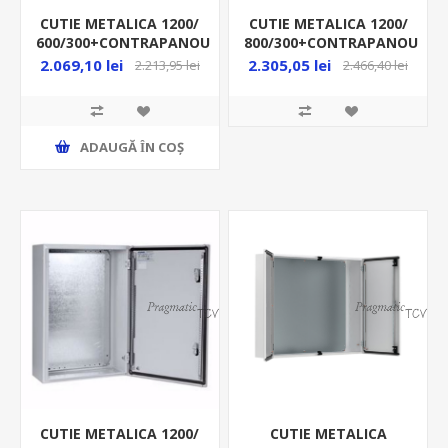
CUTIE METALICA 1200/
CUTIE METALICA 1200/
600/300+CONTRAPANOU
800/300+CONTRAPANOU
IP66 MAS1206030R5
IP66 MAS1208030R5
2.069,10 lei
2.305,05 lei
2.213,95 lei
2.466,40 lei
ADAUGĂ ȊN COŞ
CUTIE METALICA 1200/
CUTIE METALICA