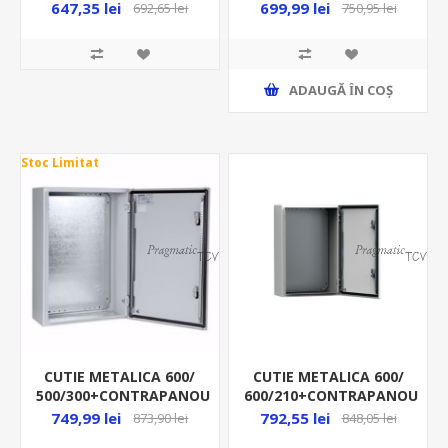
IP66 MAS0605021R5
IP66 MAS0605026R5
647,35 lei
699,99 lei
692,65 lei
750,95 lei
ADAUGĂ ȊN COŞ
Stoc Limitat
CUTIE METALICA 600/
CUTIE METALICA 600/
500/300+CONTRAPANOU
600/210+CONTRAPANOU
IP66 MAS0605030R5
IP66 MAS0606021R5
749,99 lei
792,55 lei
873,90 lei
848,05 lei