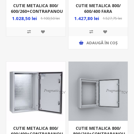
CUTIE METALICA 800/
CUTIE METALICA 800/
600/260+CONTRAPANOU
600/400 FARA
IP66 MAS0806026R5
CONTRAPANOU IP66
1.028,50 lei
1.427,80 lei
1.100,50 lei
1.527,75 lei
MAS0806040PER5
ADAUGĂ ȊN COŞ
CUTIE METALICA 800/
CUTIE METALICA 800/
600/400+CONTRAPANOU
800/210+CONTRAPANOU