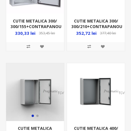
CUTIE METALICA 300/
CUTIE METALICA 300/
300/155+CONTRAPANOU
300/210+CONTRAPANOU
IP66 MAS0303015R5
IP66 MAS0303021R5
330,33 lei
352,72 lei
353,45 lei
377,40 lei
CUTIE METALICA 400/
CUTIE METALICA