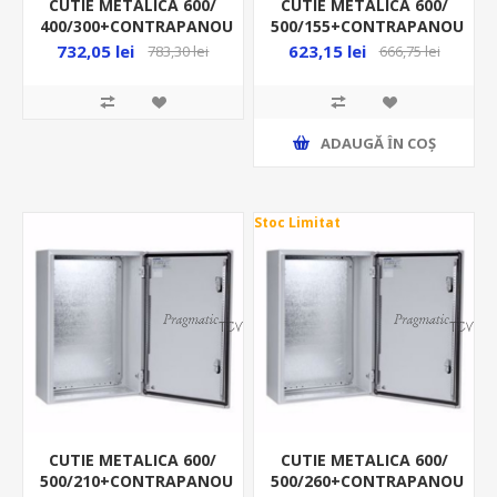
CUTIE METALICA 600/
CUTIE METALICA 600/
400/300+CONTRAPANOU
500/155+CONTRAPANOU
IP66 MAS0604030R5
IP66 MAS0605015R5
732,05 lei
623,15 lei
783,30 lei
666,75 lei
ADAUGĂ ȊN COŞ
Stoc Limitat
CUTIE METALICA 600/
CUTIE METALICA 600/
500/210+CONTRAPANOU
500/260+CONTRAPANOU