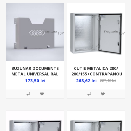
BUZUNAR DOCUMENTE
CUTIE METALICA 200/
METAL UNIVERSAL RAL
200/155+CONTRAPANOU
7035 DRB0303R5
IP66 MAS0202015R5
173,50 lei
268,62 lei
287,40 lei