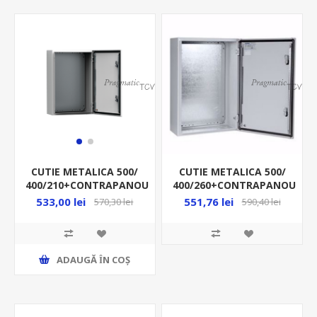
CUTIE METALICA 500/
CUTIE METALICA 500/
400/260+CONTRAPANOU
400/210+CONTRAPANOU
IP66 MAS0504026R5
IP66 MAS0504021R5
551,76 lei
533,00 lei
590,40 lei
570,30 lei
ADAUGĂ ȊN COŞ