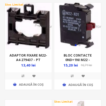
Stoc Limitat
ADAPTOR FIXARE M22-
BLOC CONTACTE
A4 279437 - PT
0ND+1NI M22 -
MANIPULATOR EATON
BUTON/SELECTOR C-DA
13,40 lei
15,20 lei
16,71 lei
216378
ADAUGĂ ȊN COŞ
ADAUGĂ ȊN COŞ
Stoc Limitat