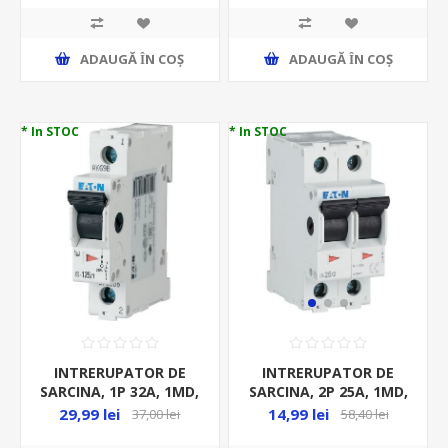
ADAUGĂ ȊN COŞ
ADAUGĂ ȊN COŞ
* In STOC
* In STOC
INTRERUPATOR DE
INTRERUPATOR DE
SARCINA, 1P 32A, 1MD,
SARCINA, 2P 25A, 1MD,
240/415 VAC, PE SINA,
240/415 VAC, PE SINA,
29,99 lei
14,99 lei
37,00 lei
58,40 lei
IS-32/1
IS-25/2