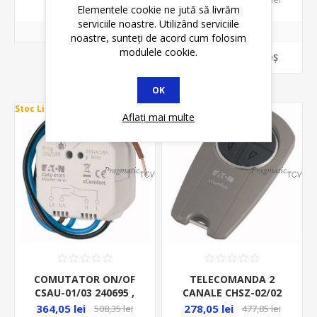
Elementele cookie ne jută să livrăm
25/4/003-DE 263584
serviciile noastre. Utilizând serviciile
noastre, sunteți de acord cum folosim
modulele cookie.
ADAUGĂ ȊN COŞ
OK
Stoc Limitat
Stoc Limitat
Aflați mai multe
COMUTATOR ON/OF
TELECOMANDA 2
CSAU-01/03 240695 ,
CANALE CHSZ-02/02
Dispozitiv de
109383
364,05 lei
278,05 lei
508,35 lei
477,85 lei