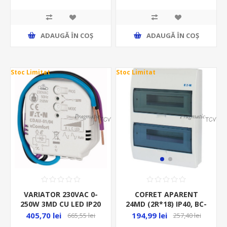
comutare
ADAUGĂ ȊN COŞ
ADAUGĂ ȊN COŞ
Stoc Limitat
Stoc Limitat
VARIATOR 230VAC 0-
COFRET APARENT
250W 3MD CU LED IP20
24MD (2R*18) IP40, BC-
CDAU-01/04 182443
O-2/24-ECO,
405,70 lei
194,99 lei
665,55 lei
257,40 lei