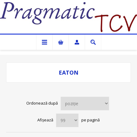
Pragmatic TCV
EATON
Ordonează după
Afișează
pe pagină