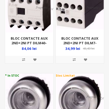
BLOC CONTACTE AUX
BLOC CONTACTE AUX
2ND+2NI PT DILM40-
2ND+2NI PT DILM7-
DILM170 DILM150-XHI22
DILM38 DILM32-XHI22
84,06 lei
34,99 lei
46,40 lei
277950
277377
* In STOC
Stoc Limitat