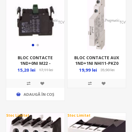
BLOC CONTACTE AUX
BLOC CONTACTE
1ND+1NI NHI11-PKZ0
1ND+0NI M22 -
72896
BUTON/SELECTOR C-DA
19,99 lei
15,20 lei
35,90 lei
17,11 lei
216376
ADAUGĂ ȊN COŞ
Stoc Limitat
Stoc Limitat