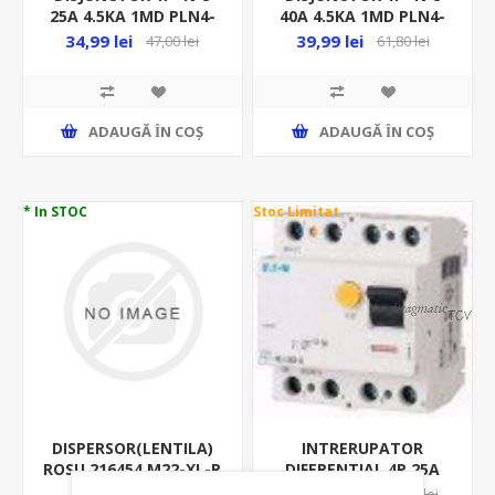
25A 4.5KA 1MD PLN4-
40A 4.5KA 1MD PLN4-
C25/1N 263302
C40/1N 263304
34,99 lei
39,99 lei
47,00 lei
61,80 lei
ADAUGĂ ȊN COŞ
ADAUGĂ ȊN COŞ
* In STOC
Stoc Limitat
DISPERSOR(LENTILA)
INTRERUPATOR
ROSU 216454 M22-XL-R
DIFERENTIAL 4P 25A
30MA 10KA PF7-
3,00 lei
289,99 lei
359,60 lei