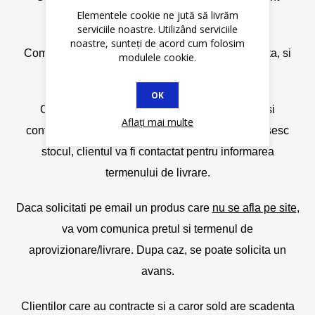
Elementele cookie ne jută să livrăm
suportate de consumator.
serviciile noastre. Utilizând serviciile
noastre, sunteți de acord cum folosim
Comenzile online plasate NU implica, deocamdata, si
modulele cookie.
rezervarea lor.
OK
Comenzile online vor fi verificate de catre noi si
Aflați mai multe
confirmate pe email. Pentru cantitatile care depasesc
stocul, clientul va fi contactat pentru informarea
termenului de livrare.
Daca solicitati pe email un produs care
nu se afla pe site
,
va vom comunica pretul si termenul de
aprovizionare/livrare. Dupa caz, se poate solicita un
avans.
Clientilor care au contracte si a caror sold are scadenta