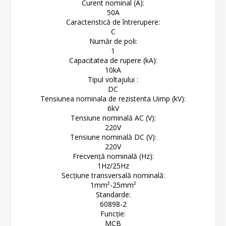
Curent nominal (A):
50A
Caracteristică de întrerupere:
C
Număr de poli:
1
Capacitatea de rupere (kA):
10kA
Tipul voltajului :
DC
Tensiunea nominala de rezistenta Uimp (kV):
6kV
Tensiune nominală AC (V):
220V
Tensiune nominală DC (V):
220V
Frecvență nominală (Hz):
1Hz/25Hz
Secțiune transversală nominală:
1mm²-25mm²
Standarde:
60898-2
Funcție:
MCB