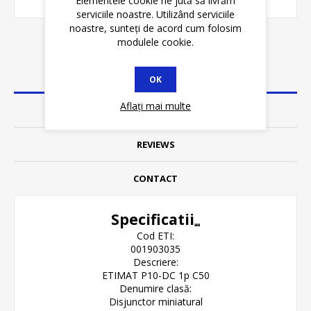
Elementele cookie ne jută să livrăm
serviciile noastre. Utilizând serviciile
noastre, sunteți de acord cum folosim
modulele cookie.
DETALII
OK
Aflați mai multe
SPECIFICATII
REVIEWS
CONTACT
Specificatii
Cod ETI:
001903035
Descriere:
ETIMAT P10-DC 1p C50
Denumire clasă:
Disjunctor miniatural