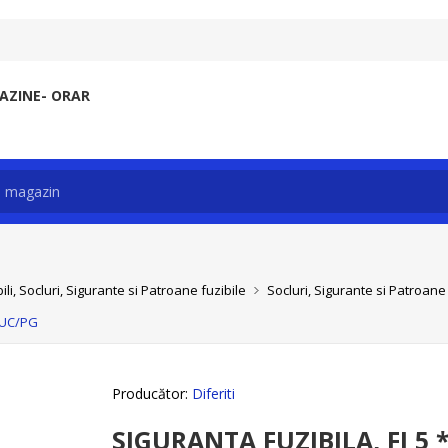
ZINE- ORAR
li, Socluri, Sigurante si Patroane fuzibile
Socluri, Sigurante si Patroane 
BUC/PG
Producător:
Diferiti
SIGURANTA FUZIBILA, FI 5 