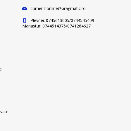
comenzionline@pragmatic.ro
Plevnei: 0745613005/0744545409
Manastur: 0744514375/0741264627
e
vate.