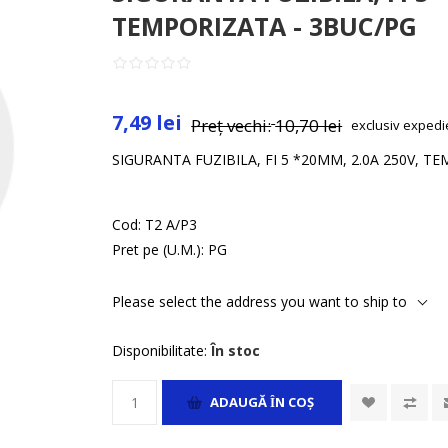
TEMPORIZATA - 3BUC/PG
7,49 lei
Preț vechi:
10,70 lei
exclusiv
expedi
SIGURANTA FUZIBILA, FI 5 *20MM, 2.0A 250V, T
Cod:
T2 A/P3
Pret pe (U.M.):
PG
Please select the address you want to ship to
Disponibilitate:
În stoc
ADAUGĂ ȊN COŞ