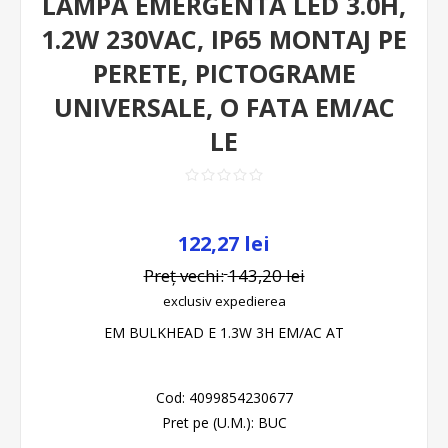
LAMPA EMERGENTA LED 3.0H,
1.2W 230VAC, IP65 MONTAJ PE
PERETE, PICTOGRAME
UNIVERSALE, O FATA EM/AC
LE
122,27 lei
Preț vechi:
143,20 lei
exclusiv
expedierea
EM BULKHEAD E 1.3W 3H EM/AC AT
Cod:
4099854230677
Pret pe (U.M.):
BUC