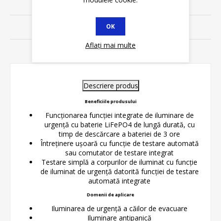
SPECIFICATII
OK
REVIEWS
Aflați mai multe
CONTACT
Descriere produs
Beneficiile produsului
Funcționarea funcției integrate de iluminare de
urgență cu baterie LiFePO4 de lungă durată, cu
timp de descărcare a bateriei de 3 ore
Întreținere ușoară cu funcție de testare automată
sau comutator de testare integrat
Testare simplă a corpurilor de iluminat cu funcție
de iluminat de urgență datorită funcției de testare
automată integrate
Domenii de aplicare
Iluminarea de urgență a căilor de evacuare
Iluminare antipanică