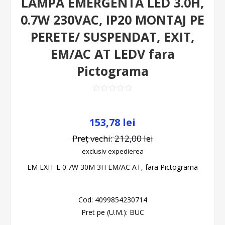
LAMPA EMERGENTA LED 3.0H,
0.7W 230VAC, IP20 MONTAJ PE
PERETE/ SUSPENDAT, EXIT,
EM/AC AT LEDV fara
Pictograma
153,78 lei
Preț vechi:
212,00 lei
exclusiv
expedierea
EM EXIT E 0.7W 30M 3H EM/AC AT, fara Pictograma
Cod:
4099854230714
Pret pe (U.M.):
BUC