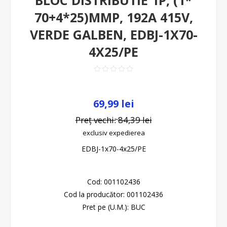
BLOC DISTRIBUTIE 1P, (1*
70+4*25)MMP, 192A 415V,
VERDE GALBEN, EDBJ-1X70-
4X25/PE
69,99 lei
Preț vechi:
84,39 lei
exclusiv
expedierea
EDBJ-1x70-4x25/PE
Cod:
001102436
Cod la producător:
001102436
Pret pe (U.M.):
BUC