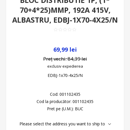
BLOC DISTRIBUTIE 1P, (1*
70+4*25)MMP, 192A 415V,
ALBASTRU, EDBJ-1X70-4X25/N
69,99 lei
Preț vechi:
84,39 lei
exclusiv
expedierea
EDBJ-1x70-4x25/N
Cod:
001102435
Cod la producător:
001102435
Pret pe (U.M.):
BUC
Please select the address you want to ship to