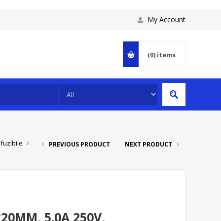
My Account
(0)
items
fuzibile
PREVIOUS PRODUCT
NEXT PRODUCT
*20MM, 5.0A 250V,