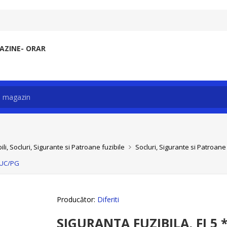
ZINE- ORAR
li, Socluri, Sigurante si Patroane fuzibile
Socluri, Sigurante si Patroane 
BUC/PG
Producător:
Diferiti
SIGURANTA FUZIBILA, FI 5 