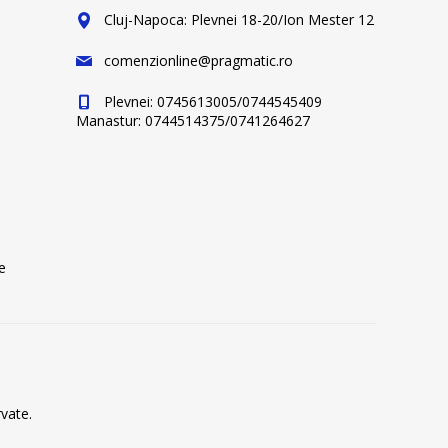
Cluj-Napoca: Plevnei 18-20/Ion Mester 12
comenzionline@pragmatic.ro
Plevnei: 0745613005/0744545409
Manastur: 0744514375/0741264627
e
vate.