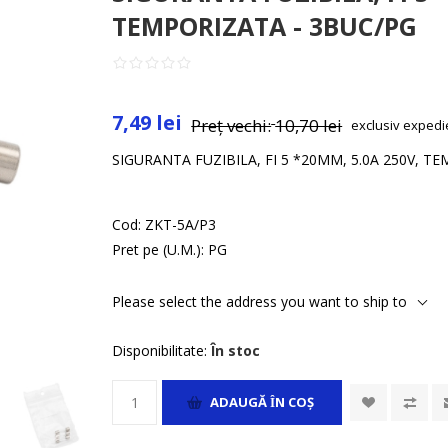
TEMPORIZATA - 3BUC/PG
7,49 lei
Preț vechi:
10,70 lei
exclusiv
expedi
SIGURANTA FUZIBILA, FI 5 *20MM, 5.0A 250V, T
Cod:
ZKT-5A/P3
Pret pe (U.M.):
PG
Please select the address you want to ship to
Disponibilitate:
În stoc
ADAUGĂ ȊN COŞ