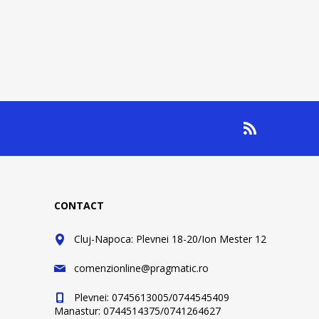
CONTACT
Cluj-Napoca: Plevnei 18-20/Ion Mester 12
comenzionline@pragmatic.ro
Plevnei: 0745613005/0744545409
Manastur: 0744514375/0741264627