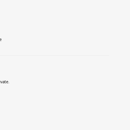
e
vate.