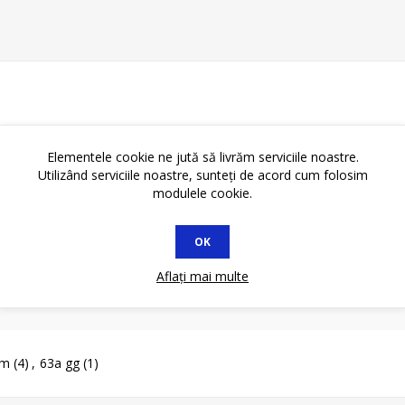
Elementele cookie ne jută să livrăm serviciile noastre.
Utilizând serviciile noastre, sunteți de acord cum folosim
modulele cookie.
OK
Aflați mai multe
mm
(4)
,
63a gg
(1)