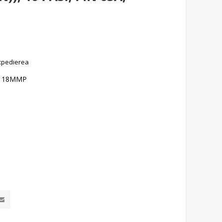
xpedierea
A, 18MMP