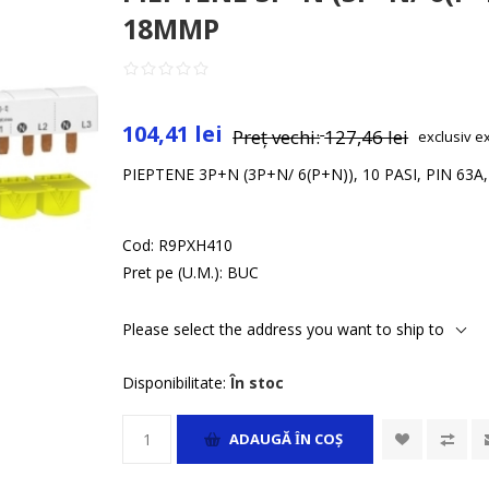
18MMP
104,41 lei
Preț vechi:
127,46 lei
exclusiv
e
PIEPTENE 3P+N (3P+N/ 6(P+N)), 10 PASI, PIN 63
Cod:
R9PXH410
Pret pe (U.M.):
BUC
Please select the address you want to ship to
Disponibilitate:
În stoc
ADAUGĂ ȊN COŞ