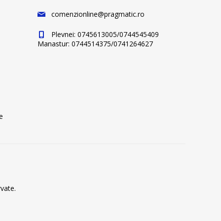
comenzionline@pragmatic.ro
Plevnei: 0745613005/0744545409
Manastur: 0744514375/0741264627
e
vate.