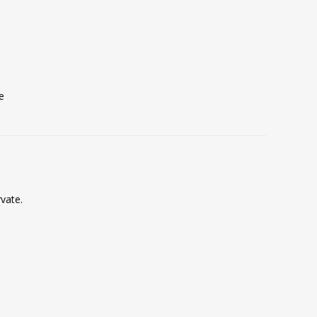
e
vate.