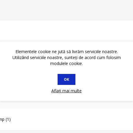
Elementele cookie ne jută să livrăm serviciile noastre.
Utilizând serviciile noastre, sunteți de acord cum folosim
modulele cookie.
OK
Aflați mai multe
mmp
(1)