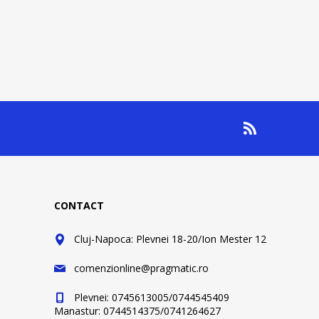
CONTACT
Cluj-Napoca: Plevnei 18-20/Ion Mester 12
comenzionline@pragmatic.ro
Plevnei: 0745613005/0744545409
Manastur: 0744514375/0741264627