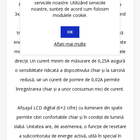
serviciile noastre. Utilizând serviciile
funcționează în sisteme cu o tensiune nominală de
noastre, sunteți de acord cum folosim
3x230V sau 400V AC și o frecvență de 50Hz, permițând
modulele cookie.
măsurarea directă a energiei fără a fi nevoie de
OK
transformatoare de curent. Dispozitivul înregistrează
energia activă, consumată și emisă. Acest lucru permite
Aflați mai multe
monitorizarea completă a fluxului de energie în ambele
direcții. Un curent minim de măsurare de 0,25A asigură
o sensibilitate ridicată a dispozitivului chiar și la sarcină
redusă, iar un curent de pornire de 0,02A permite
înregistrarea chiar și a unor consumuri mici de curent.
Afișajul LCD digital (6+2 cifre) cu iluminare din spate
permite citiri confortabile chiar și în condiții de lumină
slabă. Unitatea are, de asemenea, o funcție de resetare
a subcontorului de energie activă, utilă în special în