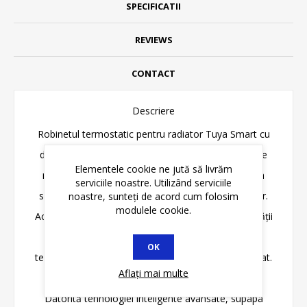
SPECIFICATII
REVIEWS
CONTACT
Descriere
Robinetul termostatic pentru radiator Tuya Smart cu
display LED este un dispozitiv modern care permite
Elementele cookie ne jută să livrăm
reglarea precisa a temperaturii intr-o incapere prin
serviciile noastre. Utilizând serviciile
suprimarea debitului de apa calda de catre calorifer.
noastre, sunteți de acord cum folosim
modulele cookie.
Acest mecanism permite controlul eficient al cantității
de căldură emisă de calorifer pentru a menține
OK
temperatura optimă în încăperea în care este instalat.
Aflați mai multe
Datorită tehnologiei inteligente avansate, supapa