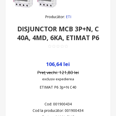
Producător:
ETI
DISJUNCTOR MCB 3P+N, C
40A, 4MD, 6KA, ETIMAT P6
106,64 lei
Preț vechi:
121,80 lei
exclusiv
expedierea
ETIMAT P6 3p+N C40
Cod:
001900434
Cod la producător:
001900434