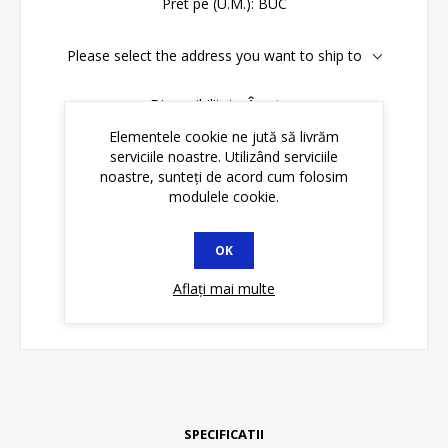
Pret pe (U.M.):
BUC
Please select the address you want to ship to
Disponibilitate:
În stoc
Elementele cookie ne jută să livrăm
serviciile noastre. Utilizând serviciile
ADAUGĂ ȊN COŞ
noastre, sunteți de acord cum folosim
modulele cookie.
OK
Aflați mai multe
SPECIFICATII