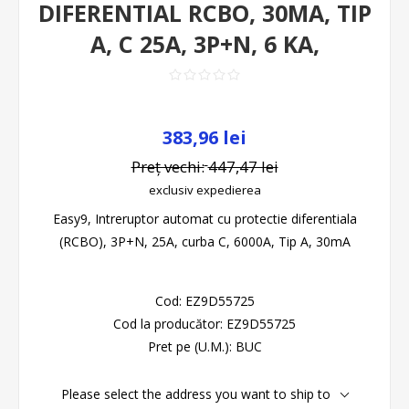
DIFERENTIAL RCBO, 30MA, TIP
A, C 25A, 3P+N, 6 KA,
383,96 lei
Preț vechi:
447,47 lei
exclusiv
expedierea
Easy9, Intreruptor automat cu protectie diferentiala
(RCBO), 3P+N, 25A, curba C, 6000A, Tip A, 30mA
Cod:
EZ9D55725
Cod la producător:
EZ9D55725
Pret pe (U.M.):
BUC
Please select the address you want to ship to