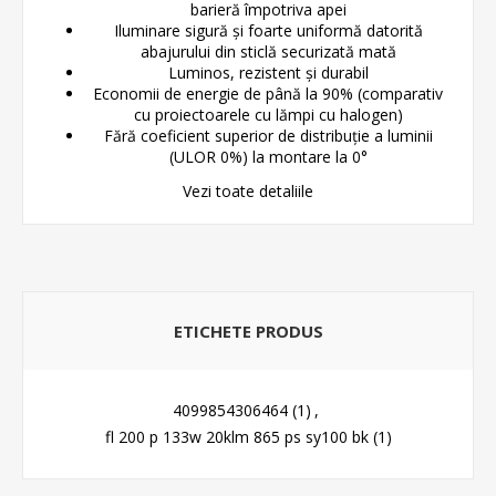
barieră împotriva apei
Iluminare sigură și foarte uniformă datorită
abajurului din sticlă securizată mată
Luminos, rezistent și durabil
Economii de energie de până la 90% (comparativ
cu proiectoarele cu lămpi cu halogen)
Fără coeficient superior de distribuție a luminii
(ULOR 0%) la montare la 0°
Vezi toate detaliile
ETICHETE PRODUS
4099854306464
(1)
,
fl 200 p 133w 20klm 865 ps sy100 bk
(1)