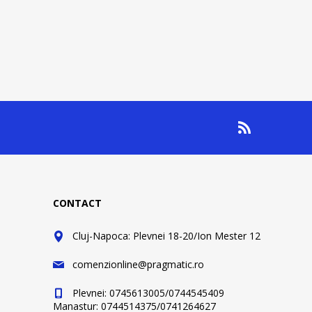
CONTACT
Cluj-Napoca: Plevnei 18-20/Ion Mester 12
comenzionline@pragmatic.ro
Plevnei: 0745613005/0744545409
Manastur: 0744514375/0741264627