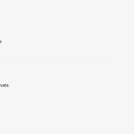
e
vate.