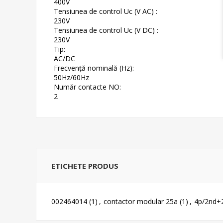
400V
Tensiunea de control Uc (V AC) :
230V
Tensiunea de control Uc (V DC) :
230V
Tip:
AC/DC
Frecvență nominală (Hz):
50Hz/60Hz
Număr contacte NO:
2
ETICHETE PRODUS
002464014
(1)
,
contactor modular 25a
(1)
,
4p/2nd+