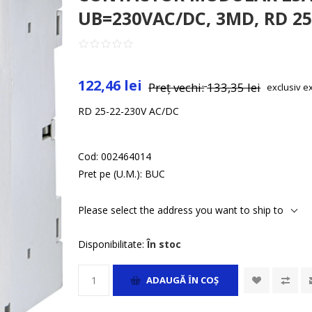
UB=230VAC/DC, 3MD, RD 2
122,46 lei
Preț vechi:
133,35 lei
exclusiv
e
RD 25-22-230V AC/DC
Cod:
002464014
Pret pe (U.M.):
BUC
Please select the address you want to ship to
Disponibilitate:
În stoc
ADAUGĂ ȊN COŞ