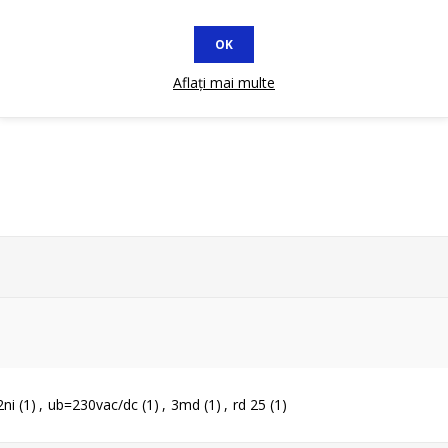
OK
Aflați mai multe
2ni
(1)
,
ub=230vac/dc
(1)
,
3md
(1)
,
rd 25
(1)