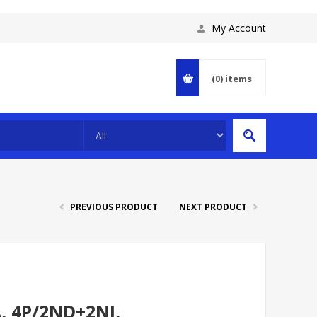
My Account
(0)
items
PREVIOUS PRODUCT
NEXT PRODUCT
 4P/2ND+2NI,