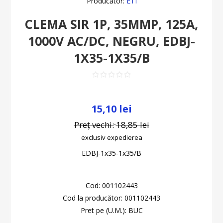
Producător:
ETI
CLEMA SIR 1P, 35MMP, 125A,
1000V AC/DC, NEGRU, EDBJ-
1X35-1X35/B
15,10 lei
Preț vechi:
18,85 lei
exclusiv
expedierea
EDBJ-1x35-1x35/B
Cod:
001102443
Cod la producător:
001102443
Pret pe (U.M.):
BUC