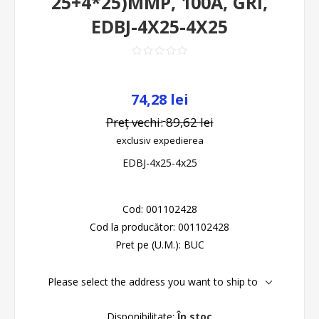
25+4*25)MMP, 100A, GRI,
EDBJ-4X25-4X25
74,28 lei
Preț vechi:
89,62 lei
exclusiv
expedierea
EDBJ-4x25-4x25
Cod:
001102428
Cod la producător:
001102428
Pret pe (U.M.):
BUC
Please select the address you want to ship to
Disponibilitate:
În stoc