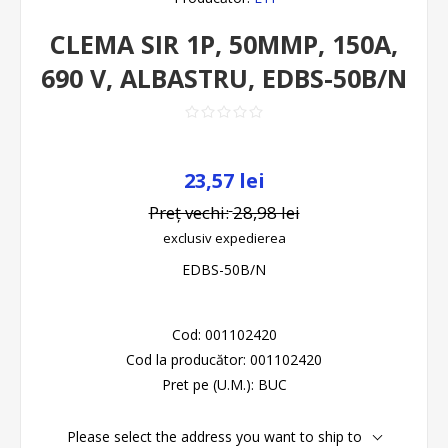
CLEMA SIR 1P, 50MMP, 150A,
690 V, ALBASTRU, EDBS-50B/N
23,57 lei
Preț vechi:
28,98 lei
exclusiv
expedierea
EDBS-50B/N
Cod:
001102420
Cod la producător:
001102420
Pret pe (U.M.):
BUC
Please select the address you want to ship to