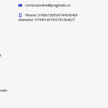
comenzionline@pragmatic.ro
Plevnei: 0745613005/0744545409
Manastur: 0744514375/0741264627
e
vate.