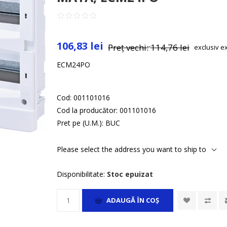
106,83 lei
Preț vechi:
114,76 lei
exclusiv
e
ECM24PO
Cod:
001101016
Cod la producător:
001101016
Pret pe (U.M.):
BUC
Please select the address you want to ship to
Disponibilitate:
Stoc epuizat
ADAUGĂ ȊN COŞ